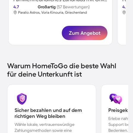
4.7
Großartig
(57 Bewertungen)
4.8
Paralio Astros, Voria Kinouria, Griechenland
Par
Zum Angebot
Warum HomeToGo die beste Wahl
für deine Unterkunft ist
Sicher bezahlen und auf dem
Preisgekr
richtigen Weg bleiben
Erlebe nahtl
Wähle lokale, vertrauenswürdige
Support bei 
Zahlungsmethoden sowie eine
Bedenken.