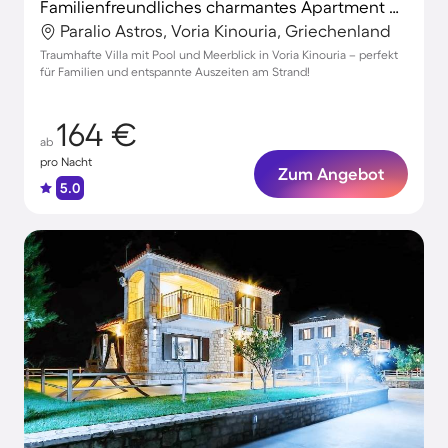
Familienfreundliches charmantes Apartment mit Grill, Garten und Whirlpool | Bergblick | Ideal für Homeoffice
Paralio Astros, Voria Kinouria, Griechenland
Traumhafte Villa mit Pool und Meerblick in Voria Kinouria – perfekt
für Familien und entspannte Auszeiten am Strand!
164 €
ab
pro Nacht
Zum Angebot
5.0