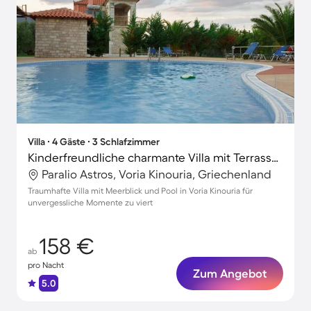
Villa ∙ 4 Gäste ∙ 3 Schlafzimmer
Kinderfreundliche charmante Villa mit Terrasse, Whirlpool und Garten | Meerblick | Perfekt für die Arbeit von Zuhause
Paralio Astros, Voria Kinouria, Griechenland
Traumhafte Villa mit Meerblick und Pool in Voria Kinouria für
unvergessliche Momente zu viert
158 €
ab
pro Nacht
Zum Angebot
5.0