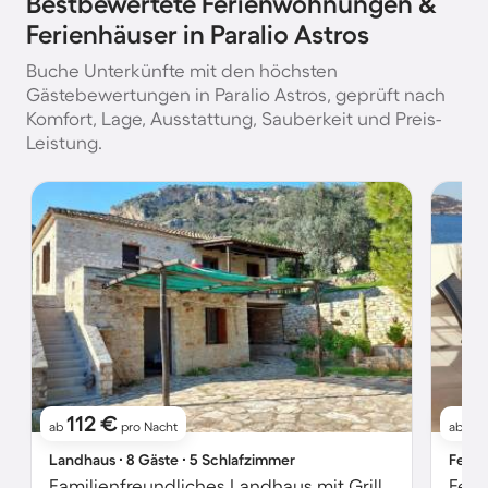
Bestbewertete Ferienwohnungen &
Ferienhäuser in Paralio Astros
Buche Unterkünfte mit den höchsten
Gästebewertungen in Paralio Astros, geprüft nach
Komfort, Lage, Ausstattung, Sauberkeit und Preis-
Leistung.
112 €
8
ab
pro Nacht
ab
Landhaus ∙ 8 Gäste ∙ 5 Schlafzimmer
Ferie
Familienfreundliches Landhaus mit Grill, Garten und Terrasse | Bergblick | Neben dem Strand | Ideal für Homeoffice | Hunde erlaubt
Feri