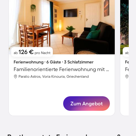
126 €
15
ab
pro Nacht
ab
Ferienwohnung ∙ 6 Gäste ∙ 3 Schlafzimmer
Ferie
Familienorientierte Ferienwohnung mit schnellem Internet | Meerblick | Nah am Strand
Feri
Paralio Astros, Voria Kinouria, Griechenland
Par
Zum Angebot