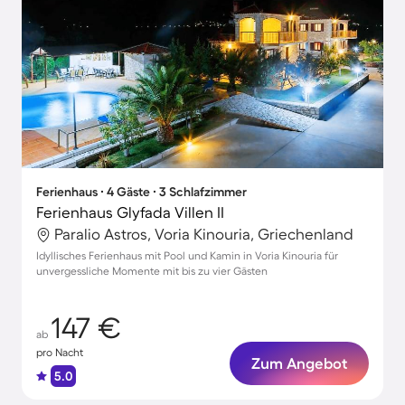
Ferienhaus ∙ 4 Gäste ∙ 3 Schlafzimmer
Ferienhaus Glyfada Villen II
Paralio Astros, Voria Kinouria, Griechenland
Idyllisches Ferienhaus mit Pool und Kamin in Voria Kinouria für
unvergessliche Momente mit bis zu vier Gästen
147 €
ab
pro Nacht
Zum Angebot
5.0