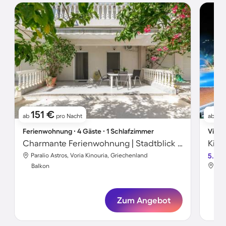
151 €
1
ab
pro Nacht
ab
Ferienwohnung ∙ 4 Gäste ∙ 1 Schlafzimmer
Villa 
Charmante Ferienwohnung | Stadtblick | Strand in der Nähe
Paralio Astros, Voria Kinouria, Griechenland
5.0
Par
Balkon
Bal
Zum Angebot