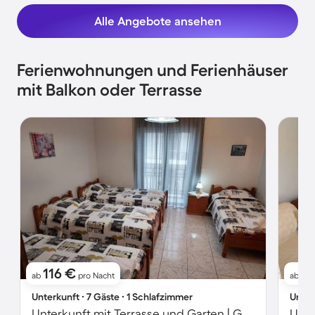
Alle Angebote ansehen
Ferienwohnungen und Ferienhäuser
mit Balkon oder Terrasse
116 €
17
ab
pro Nacht
ab
Unterkunft ∙ 7 Gäste ∙ 1 Schlafzimmer
Unter
Unterkunft mit Terrasse und Garten | Gartenblick