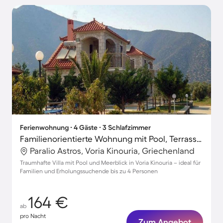
Ferienwohnung ∙ 4 Gäste ∙ 3 Schlafzimmer
Familienorientierte Wohnung mit Pool, Terrasse und Grill | Bergblick | Perfekt für die Arbeit von Zuhause
Paralio Astros, Voria Kinouria, Griechenland
Traumhafte Villa mit Pool und Meerblick in Voria Kinouria – ideal für
Familien und Erholungssuchende bis zu 4 Personen
164 €
ab
pro Nacht
Zum Angebot