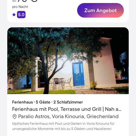
ab
pro Nacht
Zum Angebot
5.0
Ferienhaus ∙ 5 Gäste ∙ 2 Schlafzimmer
Ferienhaus mit Pool, Terrasse und Grill | Nah am Strand | Haustiere sind willkommen
Paralio Astros, Voria Kinouria, Griechenland
Idyllisches Ferienhaus mit Pool und Garten in Voria Kinouria für
unvergessliche Momente mit bis zu 5 Gästen und Haustieren