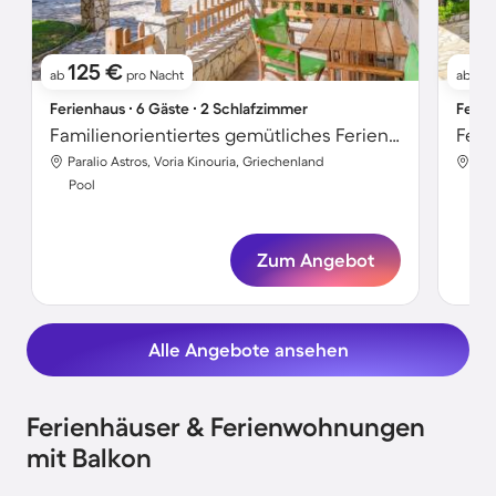
125 €
1
ab
pro Nacht
ab
Ferienhaus ∙ 6 Gäste ∙ 2 Schlafzimmer
Ferie
Familienorientiertes gemütliches Ferienhaus mit Grill, Garten und Pool | Gartenblick | Nah am Strand | Haustierfreundlich
Paralio Astros, Voria Kinouria, Griechenland
Par
Pool
Poo
Zum Angebot
Alle Angebote ansehen
Ferienhäuser & Ferienwohnungen
mit Balkon