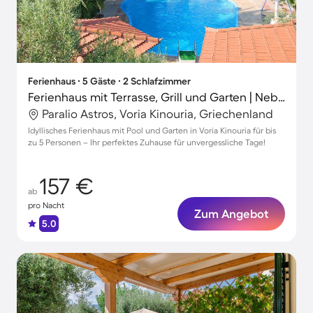
Ferienhaus ∙ 5 Gäste ∙ 2 Schlafzimmer
Ferienhaus mit Terrasse, Grill und Garten | Neben dem Strand | Hunde erlaubt
Paralio Astros, Voria Kinouria, Griechenland
Idyllisches Ferienhaus mit Pool und Garten in Voria Kinouria für bis
zu 5 Personen – Ihr perfektes Zuhause für unvergessliche Tage!
157 €
ab
pro Nacht
Zum Angebot
5.0