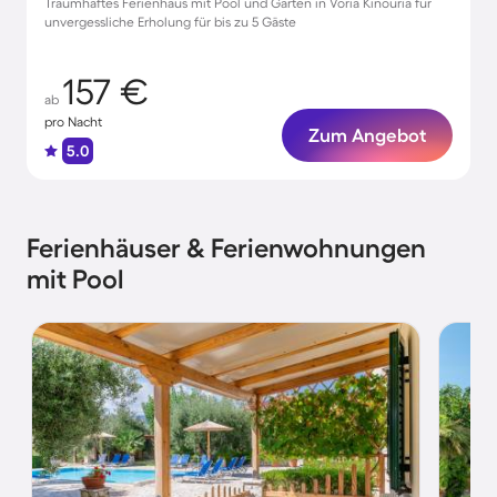
Traumhaftes Ferienhaus mit Pool und Garten in Voria Kinouria für
unvergessliche Erholung für bis zu 5 Gäste
157 €
ab
pro Nacht
Zum Angebot
5.0
Ferienhäuser & Ferienwohnungen
mit Pool