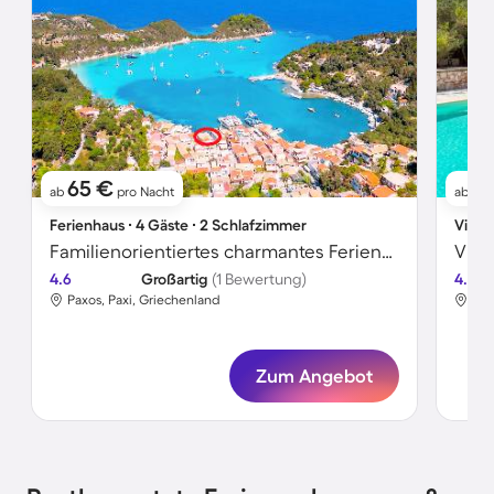
65 €
7
ab
pro Nacht
ab
Ferienhaus ∙ 4 Gäste ∙ 2 Schlafzimmer
Villa 
Familienorientiertes charmantes Ferienhaus | Strandblick
4.6
Großartig
(1 Bewertung)
4.5
Paxos, Paxi, Griechenland
Pax
Zum Angebot