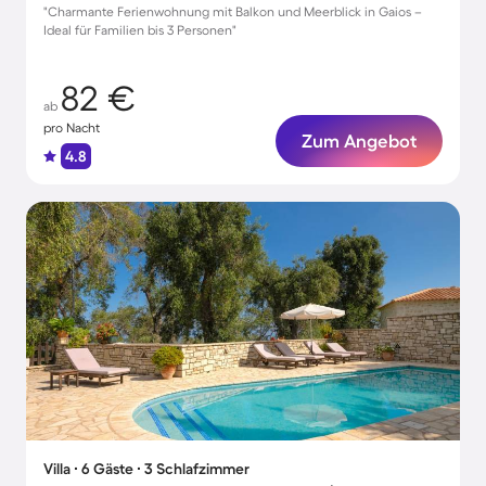
"Charmante Ferienwohnung mit Balkon und Meerblick in Gaios –
Ideal für Familien bis 3 Personen"
82 €
ab
pro Nacht
Zum Angebot
4.8
Villa ∙ 6 Gäste ∙ 3 Schlafzimmer