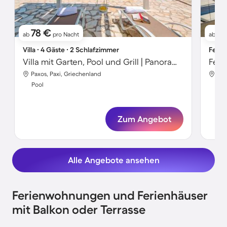
78 €
5
ab
pro Nacht
ab
Villa ∙ 4 Gäste ∙ 2 Schlafzimmer
Ferie
Villa mit Garten, Pool und Grill | Panoramablick | Ideal für Homeoffice
Paxos, Paxi, Griechenland
Pax
Pool
Poo
Zum Angebot
Alle Angebote ansehen
Ferienwohnungen und Ferienhäuser
mit Balkon oder Terrasse