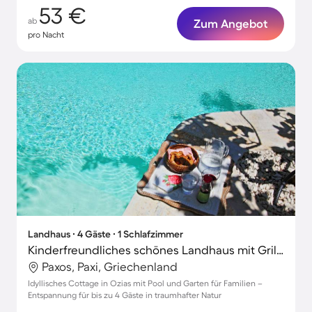
53 €
ab
Zum Angebot
pro Nacht
Landhaus ∙ 4 Gäste ∙ 1 Schlafzimmer
Kinderfreundliches schönes Landhaus mit Grill, Garten und Terrasse
Paxos, Paxi, Griechenland
Idyllisches Cottage in Ozias mit Pool und Garten für Familien –
Entspannung für bis zu 4 Gäste in traumhafter Natur