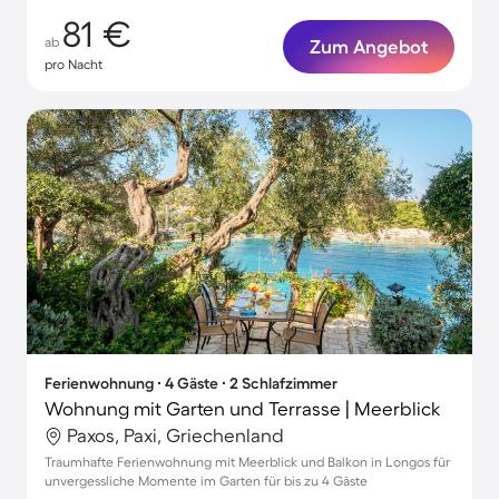
81 €
ab
Zum Angebot
pro Nacht
Ferienwohnung ∙ 4 Gäste ∙ 2 Schlafzimmer
Wohnung mit Garten und Terrasse | Meerblick
Paxos, Paxi, Griechenland
Traumhafte Ferienwohnung mit Meerblick und Balkon in Longos für
unvergessliche Momente im Garten für bis zu 4 Gäste