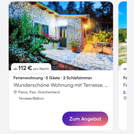
112 €
1
ab
pro Nacht
ab
Ferienwohnung ∙ 5 Gäste ∙ 2 Schlafzimmer
Ferie
Wunderschöne Wohnung mit Terrasse, privatem Pool und Garten | Bergblick
Paxos, Paxi, Griechenland
5.0
Pax
Terrasse/Balkon
Ter
Zum Angebot