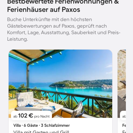
Bestbewertete Ferienwohnungen &
Ferienhäuser auf Paxos
Buche Unterkünfte mit den höchsten
Gästebewertungen auf Paxos, geprüft nach
Komfort, Lage, Ausstattung, Sauberkeit und Preis-
Leistung.
102 €
11
ab
pro Nacht
ab
Villa ∙ 6 Gäste ∙ 3 Schlafzimmer
Ferie
Villa mit Garten und Grill