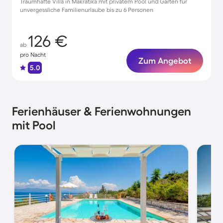
Traumhafte Villa in Makratika mit privatem Pool und Garten für
unvergessliche Familienurlaube bis zu 6 Personen
126 €
ab
pro Nacht
Zum Angebot
5.0
Ferienhäuser & Ferienwohnungen
mit Pool