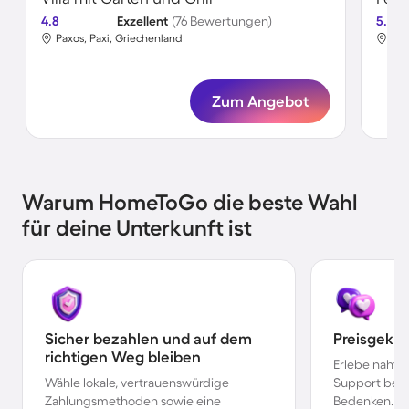
4.8
Exzellent
(76 Bewertungen)
5.0
Paxos, Paxi, Griechenland
Pax
Zum Angebot
Warum HomeToGo die beste Wahl
für deine Unterkunft ist
Sicher bezahlen und auf dem
Preisgekr
richtigen Weg bleiben
Erlebe nahtl
Wähle lokale, vertrauenswürdige
Support bei 
Zahlungsmethoden sowie eine
Bedenken.