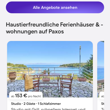
Alle Angebote ansehen
Haustierfreundliche Ferienhäuser & -
wohnungen auf Paxos
153 €
1
ab
pro Nacht
ab
Studio ∙ 2 Gäste ∙ 1 Schlafzimmer
Studi
Studio mit Grill, schnellem Internet und Pool | Gartenblick