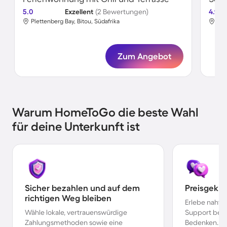
5.0
Exzellent
(2 Bewertungen)
4.9
Plettenberg Bay, Bitou, Südafrika
Ple
Zum Angebot
Warum HomeToGo die beste Wahl
für deine Unterkunft ist
Sicher bezahlen und auf dem
Preisgekr
richtigen Weg bleiben
Erlebe nahtl
Wähle lokale, vertrauenswürdige
Support bei 
Zahlungsmethoden sowie eine
Bedenken.