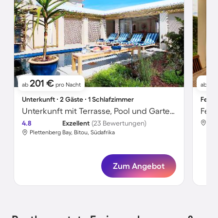
201 €
2
ab
pro Nacht
ab
Unterkunft ∙ 2 Gäste ∙ 1 Schlafzimmer
Ferie
Unterkunft mit Terrasse, Pool und Garten | Gartenblick
Feri
4.8
Exzellent
(23 Bewertungen)
Ple
Plettenberg Bay, Bitou, Südafrika
Zum Angebot