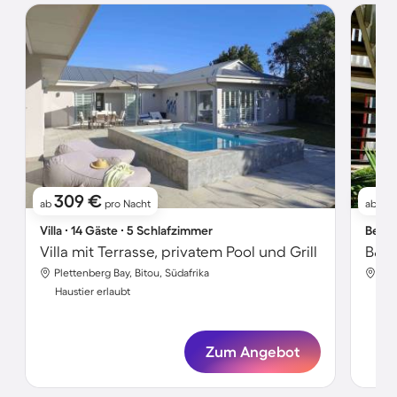
309 €
61
ab
pro Nacht
ab
Villa ∙ 14 Gäste ∙ 5 Schlafzimmer
Bed &
Villa mit Terrasse, privatem Pool und Grill
Plettenberg Bay, Bitou, Südafrika
Ple
Haustier erlaubt
Hau
Zum Angebot