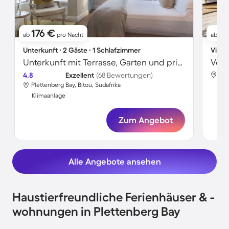
176 €
3
ab
pro Nacht
ab
Unterkunft ∙ 2 Gäste ∙ 1 Schlafzimmer
Villa 
Unterkunft mit Terrasse, Garten und privatem Pool | Gartenblick | Strand in der Nähe
4.8
Exzellent
(68 Bewertungen)
Ple
Plettenberg Bay, Bitou, Südafrika
Kli
Klimaanlage
Zum Angebot
Alle Angebote ansehen
Haustierfreundliche Ferienhäuser & -
wohnungen in Plettenberg Bay