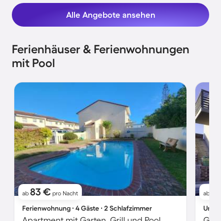
Alle Angebote ansehen
Ferienhäuser & Ferienwohnungen
mit Pool
83 €
1
ab
pro Nacht
ab
Ferienwohnung ∙ 4 Gäste ∙ 2 Schlafzimmer
Unter
Apartment mit Garten, Grill und Pool