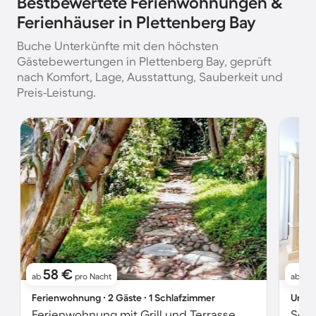
Bestbewertete Ferienwohnungen &
Ferienhäuser in Plettenberg Bay
Buche Unterkünfte mit den höchsten
Gästebewertungen in Plettenberg Bay, geprüft
nach Komfort, Lage, Ausstattung, Sauberkeit und
Preis-Leistung.
58 €
11
ab
pro Nacht
ab
Ferienwohnung ∙ 2 Gäste ∙ 1 Schlafzimmer
Unter
Ferienwohnung mit Grill und Terrasse