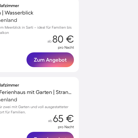
hlafzimmer
 | Wasserblick
chenland
Meerblick in Sarti – ideal für Familien bis
alkon
80 €
ab
pro Nacht
Zum Angebot
hlafzimmer
Familienfreundliches Ferienhaus mit Garten | Strand in der Nähe
chenland
für zwei mit Garten und voll ausgestatteter
rt für Familien.
65 €
ab
pro Nacht