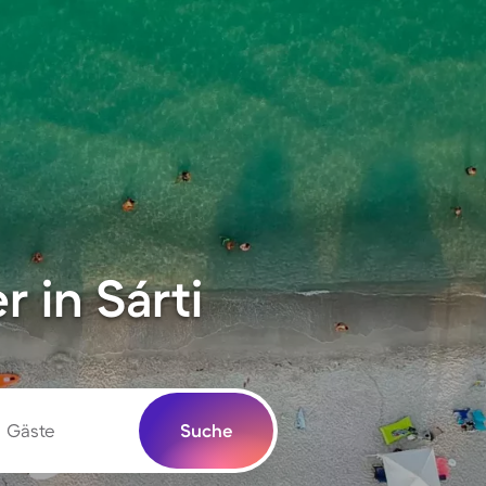
 in Sárti
Gäste
Suche