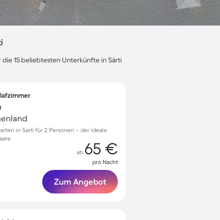
i
die 15 beliebtesten Unterkünfte in Sárti
hlafzimmer
n
chenland
rten in Sarti für 2 Personen – der ideale
aare
65 €
ab
pro Nacht
Zum Angebot