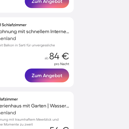
Zum Angebot
 1 Schlafzimmer
Familienorientierte Wohnung mit schnellem Internet | Neben dem Strand
chenland
 Balkon in Sarti für unvergessliche
84 €
ab
pro Nacht
Zum Angebot
hlafzimmer
Familienorientiertes Ferienhaus mit Garten | Wasserblick | Strand in der Nähe
chenland
hnung mit traumhaftem Meerblick und
iche Momente zu zweit