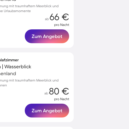
hnung mit traumhaftem Meerblick und
liche Urlaubsmomente
66 €
ab
pro Nacht
Zum Angebot
chlafzimmer
 | Wasserblick
chenland
hnung mit traumhaftem Meerblick und
sonen
80 €
ab
pro Nacht
Zum Angebot