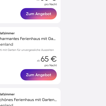
pro Nacht
Zum Angebot
hlafzimmer
Familienorientiertes charmantes Ferienhaus mit Garten | Nah am Strand
chenland
ti mit Garten für unvergessliche Auszeiten
65 €
ab
pro Nacht
Zum Angebot
hlafzimmer
Familienorientiertes schönes Ferienhaus mit Garten | Wasserblick | Neben dem Strand
chenland