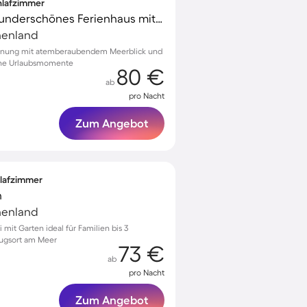
chlafzimmer
Kinderfreundliches wunderschönes Ferienhaus mit Garten | Wasserblick | Strand in der Nähe
chenland
ohnung mit atemberaubendem Meerblick und
liche Urlaubsmomente
80 €
ab
pro Nacht
Zum Angebot
hlafzimmer
n
chenland
 mit Garten ideal für Familien bis 3
zugsort am Meer
73 €
ab
pro Nacht
Zum Angebot