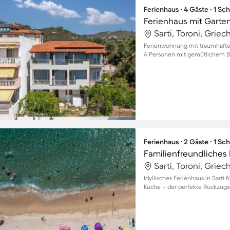
Ferienhaus ∙ 4 Gäste ∙ 1 Sc
Ferienhaus mit Garten
Sarti, Toroni, Grie
Ferienwohnung mit traumhaftem 
4 Personen mit gemütlichem B
Ferienhaus ∙ 2 Gäste ∙ 1 Sc
Sarti, Toroni, Grie
Idyllisches Ferienhaus in Sarti 
Küche – der perfekte Rückzugso