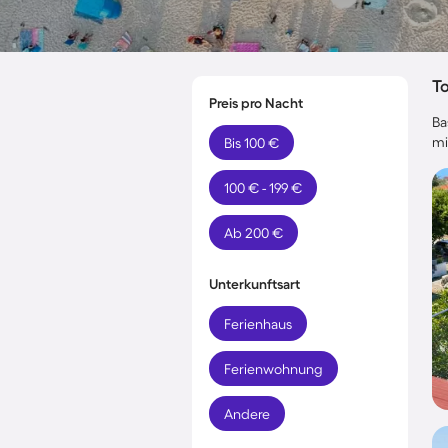
T
Preis pro Nacht
Ba
mi
Bis 100 €
100 € - 199 €
Ab 200 €
Unterkunftsart
Ferienhaus
Ferienwohnung
Andere