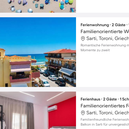
Ferienwohnung ∙ 2 Gäste ∙
Sarti, Toroni, Grie
Romantische Ferienwohnung mit
Momente zu zweit
Ferienhaus ∙ 2 Gäste ∙ 1 Sc
Sarti, Toroni, Grie
Familienfreundliche Ferienwo
Balkon in Sarti für unvergessl