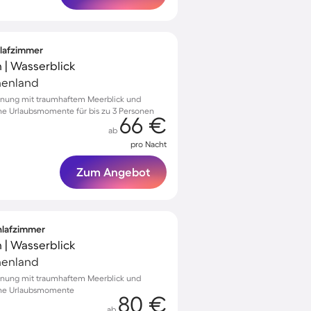
hlafzimmer
 | Wasserblick
chenland
hnung mit traumhaftem Meerblick und
iche Urlaubsmomente für bis zu 3 Personen
66 €
ab
pro Nacht
Zum Angebot
chlafzimmer
 | Wasserblick
chenland
hnung mit traumhaftem Meerblick und
liche Urlaubsmomente
80 €
ab