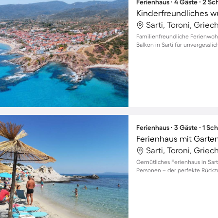
Ferienhaus ∙ 4 Gäste ∙ 2 S
Sarti, Toroni, Grie
Familienfreundliche Ferienw
Balkon in Sarti für unvergess
Ferienhaus ∙ 3 Gäste ∙ 1 Sc
Ferienhaus mit Garte
Sarti, Toroni, Grie
Gemütliches Ferienhaus in Sarti
Personen – der perfekte Rück