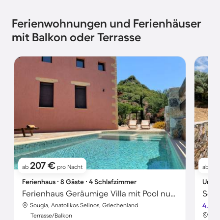
Ferienwohnungen und Ferienhäuser
mit Balkon oder Terrasse
207 €
1
ab
pro Nacht
ab
Ferienhaus ∙ 8 Gäste ∙ 4 Schlafzimmer
Unter
Ferienhaus Geräumige Villa mit Pool nur 12km vom Strand entfernt
Sougia, Anatolikos Selinos, Griechenland
4.4
Sou
Terrasse/Balkon