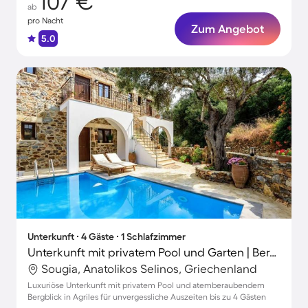
107 €
ab
pro Nacht
Zum Angebot
5.0
Unterkunft ∙ 4 Gäste ∙ 1 Schlafzimmer
Unterkunft mit privatem Pool und Garten | Bergblick
Sougia, Anatolikos Selinos, Griechenland
Luxuriöse Unterkunft mit privatem Pool und atemberaubendem
Bergblick in Agriles für unvergessliche Auszeiten bis zu 4 Gästen