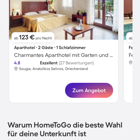
123 €
2
ab
pro Nacht
ab
Aparthotel ∙ 2 Gäste ∙ 1 Schlafzimmer
Ferie
Charmantes Aparthotel mit Garten und Terrasse | Neben dem Strand | Ideal für Homeoffice
4.8
Exzellent
(27 Bewertungen)
Sou
Sougia, Anatolikos Selinos, Griechenland
Zum Angebot
Warum HomeToGo die beste Wahl
für deine Unterkunft ist