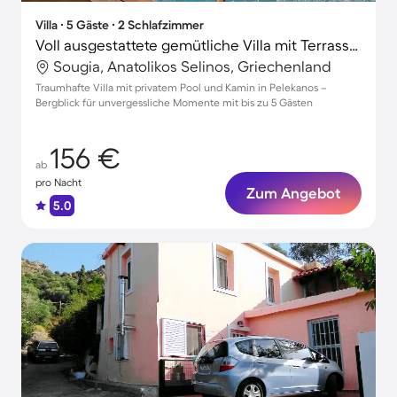
Villa ∙ 5 Gäste ∙ 2 Schlafzimmer
Voll ausgestattete gemütliche Villa mit Terrasse, privatem Pool und Grill | Bergblick
Sougia, Anatolikos Selinos, Griechenland
Traumhafte Villa mit privatem Pool und Kamin in Pelekanos –
Bergblick für unvergessliche Momente mit bis zu 5 Gästen
156 €
ab
pro Nacht
Zum Angebot
5.0