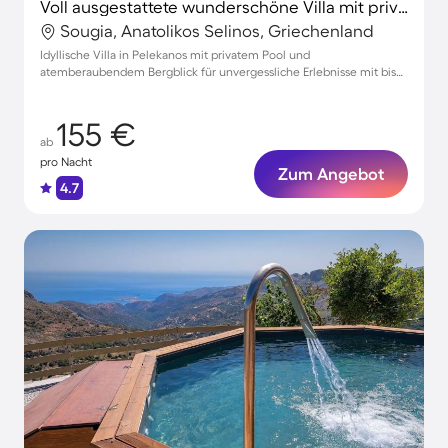
Voll ausgestattete wunderschöne Villa mit privatem Pool, Terrasse und Garten | Bergblick
Sougia, Anatolikos Selinos, Griechenland
Idyllische Villa in Pelekanos mit privatem Pool und
atemberaubendem Bergblick für unvergessliche Erlebnisse mit bis
zu 5 Gästen
155 €
ab
pro Nacht
Zum Angebot
4.7