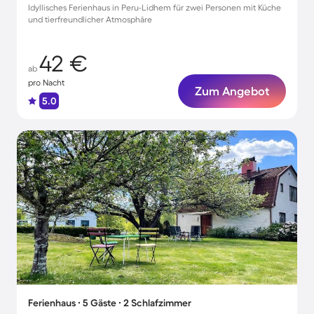
Idyllisches Ferienhaus in Peru-Lidhem für zwei Personen mit Küche
und tierfreundlicher Atmosphäre
42 €
ab
pro Nacht
Zum Angebot
5.0
Ferienhaus ∙ 5 Gäste ∙ 2 Schlafzimmer