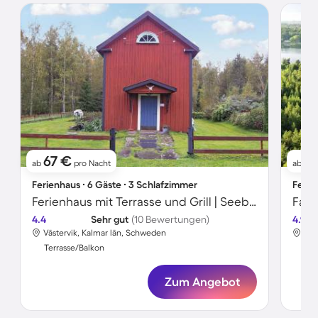
67 €
11
ab
pro Nacht
ab
Ferienhaus ∙ 6 Gäste ∙ 3 Schlafzimmer
Ferie
Ferienhaus mit Terrasse und Grill | Seeblick
4.4
Sehr gut
(10 Bewertungen)
4.9
Västervik, Kalmar län, Schweden
Väs
Terrasse/Balkon
Ter
Zum Angebot