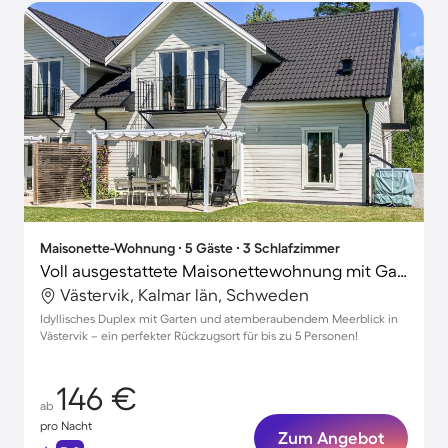
Maisonette-Wohnung ∙ 5 Gäste ∙ 3 Schlafzimmer
Voll ausgestattete Maisonettewohnung mit Garten und Terrasse | Wasserblick | Haustierfreundlich
Västervik, Kalmar län, Schweden
Idyllisches Duplex mit Garten und atemberaubendem Meerblick in
Västervik – ein perfekter Rückzugsort für bis zu 5 Personen!
146 €
ab
pro Nacht
Zum Angebot