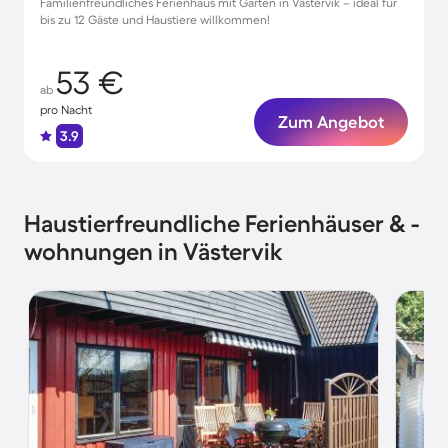
Familienfreundliches Ferienhaus mit Garten in Västervik – ideal für
bis zu 12 Gäste und Haustiere willkommen!
53 €
ab
pro Nacht
Zum Angebot
3.9
Haustierfreundliche Ferienhäuser & -
wohnungen in Västervik