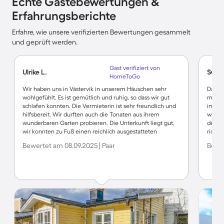
Echte Gästebewertungen &
Erfahrungsberichte
Erfahre, wie unsere verifizierten Bewertungen gesammelt
und geprüft werden.
Gast verifiziert von
Ulrike L.
Svenj
HomeToGo
Wir haben uns in Västervik in unserem Häuschen sehr
Das Ha
wohlgefühlt. Es ist gemütlich und ruhig, so dass wir gut
manche
schlafen konnten. Die Vermieterin ist sehr freundlich und
immer 
hilfsbereit. Wir durften auch die Tonaten aus ihrem
wirkli
wunderbaren Garten probieren. Die Unterkunft liegt gut,
dem A
wir konnten zu Fuß einen reichlich ausgestatteten
richti
Supermarkt, den Ortskern und die Restaurants am Hafen
Grunds
Bewertet am 08.09.2025 | Paar
Bewer
erreichen. Von dort haben wir 2 eindrucksvollen
nach V
Bootstouren in die Schären unternommen. Ein paar
Vimme
Autominuten entfernt kann man schöne Wanderwege mit
sich i
guter Wald- und Meerluft finden mit Ausblick auf viele
Feuer
kleine Schäreninselchen.