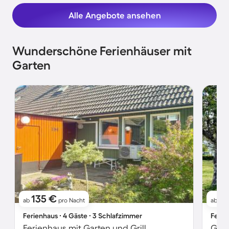
Alle Angebote ansehen
Wunderschöne Ferienhäuser mit
Garten
135 €
8
ab
pro Nacht
ab
Ferienhaus ∙ 4 Gäste ∙ 3 Schlafzimmer
Ferie
Ferienhaus mit Garten und Grill