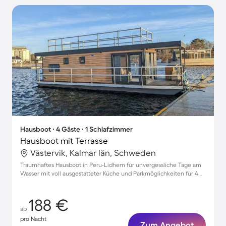
Hausboot ∙ 4 Gäste ∙ 1 Schlafzimmer
Hausboot mit Terrasse
Västervik, Kalmar län, Schweden
Traumhaftes Hausboot in Peru-Lidhem für unvergessliche Tage am
Wasser mit voll ausgestatteter Küche und Parkmöglichkeiten für 4
Gäste
188 €
ab
pro Nacht
Zum Angebot