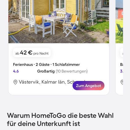
42 €
ab
pro Nacht
ab
Ferienhaus ∙ 2 Gäste ∙ 1 Schlafzimmer
Bauer
4.6
Großartig
(10 Bewertungen)
3.9
Västervik, Kalmar län, Schweden
V
Zum Angebot
Warum HomeToGo die beste Wahl
für deine Unterkunft ist