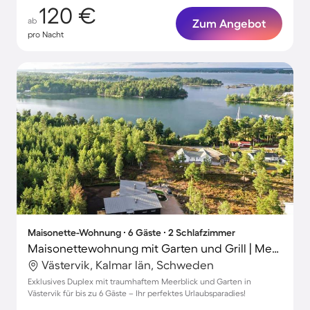
120 €
ab
Zum Angebot
pro Nacht
Maisonette-Wohnung ∙ 6 Gäste ∙ 2 Schlafzimmer
Maisonettewohnung mit Garten und Grill | Meerblick
Västervik, Kalmar län, Schweden
Exklusives Duplex mit traumhaftem Meerblick und Garten in
Västervik für bis zu 6 Gäste – Ihr perfektes Urlaubsparadies!