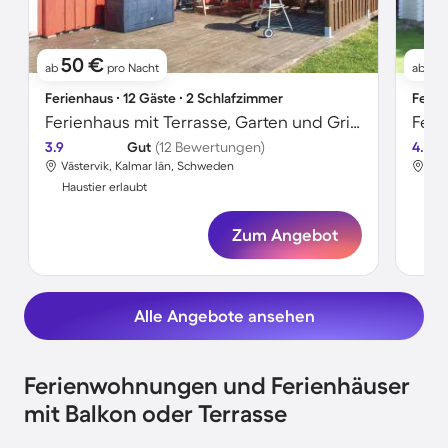
50 €
4
ab
pro Nacht
ab
Ferienhaus ∙ 12 Gäste ∙ 2 Schlafzimmer
Ferie
Ferienhaus mit Terrasse, Garten und Grill | Seeblick
Feri
3.9
Gut
(12 Bewertungen)
4.4
Västervik, Kalmar län, Schweden
Väs
Haustier erlaubt
Hau
Zum Angebot
Alle Angebote ansehen
Ferienwohnungen und Ferienhäuser
mit Balkon oder Terrasse