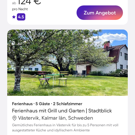
124 €
ab
pro Nacht
Zum Angebot
4.5
Ferienhaus ∙ 5 Gäste ∙ 2 Schlafzimmer
Ferienhaus mit Grill und Garten | Stadtblick
Västervik, Kalmar län, Schweden
Gemütliches Ferienhaus in Västervik für bis zu 5 Personen mit voll
ausgestatteter Küche und idyllischem Ambiente