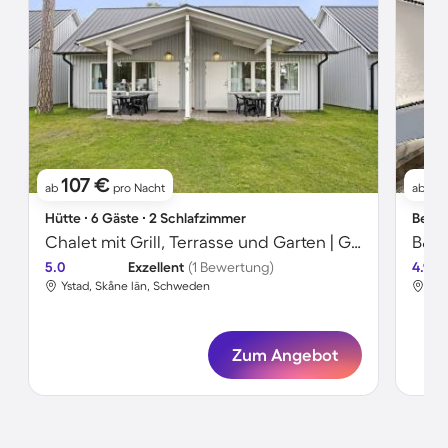
107 €
17
ab
pro Nacht
ab
Hütte ∙ 6 Gäste ∙ 2 Schlafzimmer
Bed &
Chalet mit Grill, Terrasse und Garten | Gartenblick
5.0
Exzellent
(1 Bewertung)
4.9
Ystad, Skåne län, Schweden
Yst
Zum Angebot