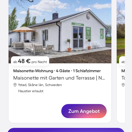
48 €
5
ab
pro Nacht
ab
Maisonette-Wohnung ∙ 4 Gäste ∙ 1 Schlafzimmer
Maiso
Maisonette mit Garten und Terrasse | Naturblick | Haustiere sind willkommen
Ystad, Skåne län, Schweden
Yst
Haustier erlaubt
Hau
Zum Angebot