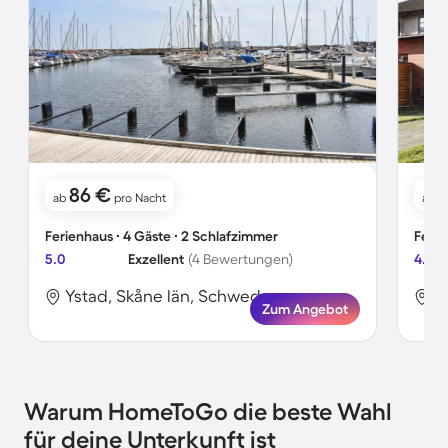
86 €
ab
pro Nacht
ab
Ferienhaus ∙ 4 Gäste ∙ 2 Schlafzimmer
Ferie
5.0
Exzellent
(4 Bewertungen)
4.0
Ystad, Skåne län, Schweden
Y
Zum Angebot
Warum HomeToGo die beste Wahl
für deine Unterkunft ist