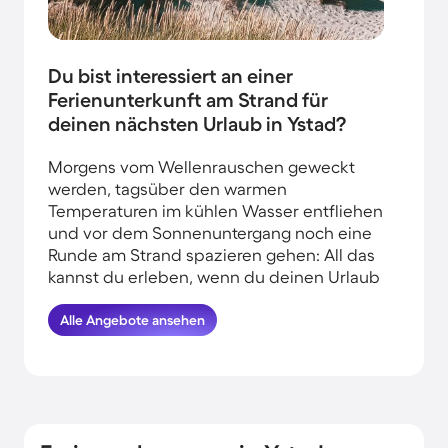
Du bist interessiert an einer
Ferienunterkunft am Strand für
deinen nächsten Urlaub in Ystad?
Morgens vom Wellenrauschen geweckt
werden, tagsüber den warmen
Temperaturen im kühlen Wasser entfliehen
und vor dem Sonnenuntergang noch eine
Runde am Strand spazieren gehen: All das
kannst du erleben, wenn du deinen Urlaub
am Wasser in Ystad verbringst. HomeToGo
hat für euch die besten Angebote
Alle Angebote ansehen
herausgesucht. Finde hier die schönsten
Ferienhäuser am Meer in Ystad und komme
garantiert erholt und munter wieder
nachhause.