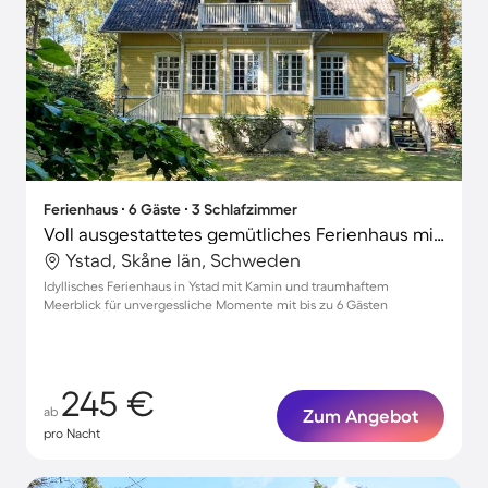
Ferienhaus ∙ 6 Gäste ∙ 3 Schlafzimmer
Voll ausgestattetes gemütliches Ferienhaus mit Garten, Terrasse und Grill | Wasserblick | Strand in der Nähe | Ideal für Homeoffice
Ystad, Skåne län, Schweden
Idyllisches Ferienhaus in Ystad mit Kamin und traumhaftem
Meerblick für unvergessliche Momente mit bis zu 6 Gästen
245 €
ab
Zum Angebot
pro Nacht