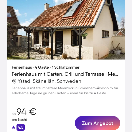
Ferienhaus ∙ 4 Gäste ∙ 1 Schlafzimmer
Ferienhaus mit Garten, Grill und Terrasse | Meerblick
Ystad, Skåne län, Schweden
Ferienhaus mit traumhaftem Meerblick in Edvinshem-Åkesholm für
erholsame Tage im grünen Garten – ideal für bis zu 4 Gäste.
94 €
ab
pro Nacht
Zum Angebot
4.5