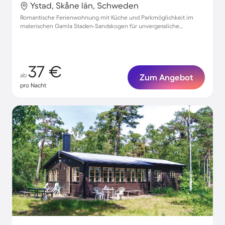
Ystad, Skåne län, Schweden
Romantische Ferienwohnung mit Küche und Parkmöglichkeit im
malerischen Gamla Staden-Sandskogen für unvergessliche
Momente zu zweit
37 €
ab
Zum Angebot
pro Nacht