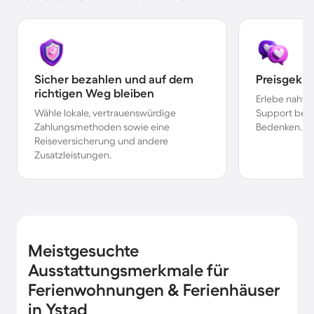
Sicher bezahlen und auf dem
Preisgekr
richtigen Weg bleiben
Erlebe nahtl
Wähle lokale, vertrauenswürdige
Support bei 
Zahlungsmethoden sowie eine
Bedenken.
Reiseversicherung und andere
Zusatzleistungen.
Meistgesuchte
Ausstattungsmerkmale für
Ferienwohnungen & Ferienhäuser
in Ystad