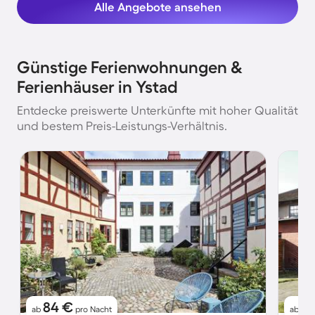
Alle Angebote ansehen
Günstige Ferienwohnungen &
Ferienhäuser in Ystad
Entdecke preiswerte Unterkünfte mit hoher Qualität
und bestem Preis-Leistungs-Verhältnis.
84 €
4
ab
pro Nacht
ab