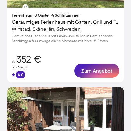
Ferienhaus ∙ 8 Gäste ∙ 4 Schlafzimmer
Geräumiges Ferienhaus mit Garten, Grill und Terrasse | Nah am Strand
Ystad, Skåne län, Schweden
Gemütliches Ferienhaus mit Kamin und Balkon in Gamla Staden-
Sandskogen für unvergessliche Momente mit bis zu 8 Gästen
352 €
ab
pro Nacht
Zum Angebot
4.0