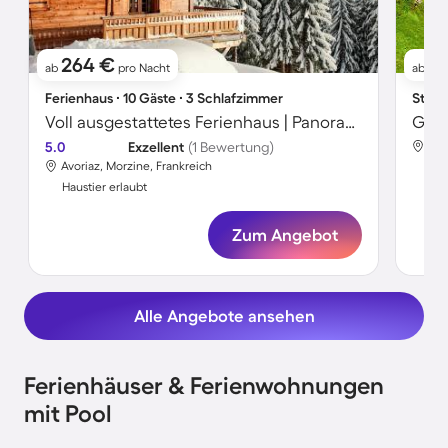
264 €
8
ab
pro Nacht
ab
Ferienhaus ∙ 10 Gäste ∙ 3 Schlafzimmer
Studi
Voll ausgestattetes Ferienhaus | Panoramablick | Hunde erlaubt
5.0
Exzellent
(1 Bewertung)
Avo
Avoriaz, Morzine, Frankreich
Hau
Haustier erlaubt
Zum Angebot
Alle Angebote ansehen
Ferienhäuser & Ferienwohnungen
mit Pool