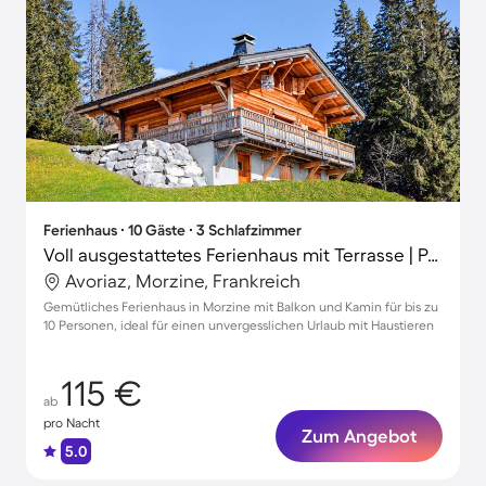
Ferienhaus ∙ 10 Gäste ∙ 3 Schlafzimmer
Voll ausgestattetes Ferienhaus mit Terrasse | Panoramablick | Haustiere erlaubt
Avoriaz, Morzine, Frankreich
Gemütliches Ferienhaus in Morzine mit Balkon und Kamin für bis zu
10 Personen, ideal für einen unvergesslichen Urlaub mit Haustieren
115 €
ab
pro Nacht
Zum Angebot
5.0