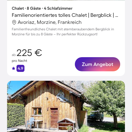
Chalet ∙ 8 Gäste ∙ 4 Schlafzimmer
Familienorientiertes tolles Chalet | Bergblick | Nah am Skifahren
Avoriaz, Morzine, Frankreich
Familienfreundliches Chalet mit atemberaubendem Bergblick in
Morzine für bis zu 8 Gäste – Ihr perfekter Rückzugsort!
225 €
ab
pro Nacht
Zum Angebot
4.9