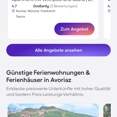
4.7
Großartig
(3 Bewertungen)
4.4
Avoriaz, Morzine, Frankreich
Avo
Sauna
Sa
Zum Angebot
Alle Angebote ansehen
Günstige Ferienwohnungen &
Ferienhäuser in Avoriaz
Entdecke preiswerte Unterkünfte mit hoher Qualität
und bestem Preis-Leistungs-Verhältnis.