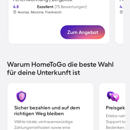
4.8
Exzellent
(75 Bewertungen)
4.8
Avoriaz, Morzine, Frankreich
Avo
Zum Angebot
Warum HomeToGo die beste Wahl
für deine Unterkunft ist
Sicher bezahlen und auf dem
Preisgekr
richtigen Weg bleiben
Erlebe nahtl
Wähle lokale, vertrauenswürdige
Support bei 
Zahlungsmethoden sowie eine
Bedenken.