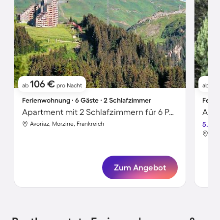
106 €
6
ab
pro Nacht
ab
Ferienwohnung ∙ 6 Gäste ∙ 2 Schlafzimmer
Ferie
Apartment mit 2 Schlafzimmern für 6 Personen
Avoriaz, Morzine, Frankreich
5.0
Avo
Zum Angebot