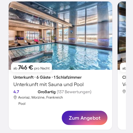
746 €
8
ab
pro Nacht
ab
Unterkunft ∙ 6 Gäste ∙ 1 Schlafzimmer
Chale
Unterkunft mit Sauna und Pool
4.7
Großartig
(137 Bewertungen)
Avo
Avoriaz, Morzine, Frankreich
Poo
Pool
Zum Angebot