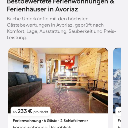
Bestbewertete Ferienwohnungen &
Ferienhäuser in Avoriaz
Buche Unterkünfte mit den höchsten
Gästebewertungen in Avoriaz, geprüft nach
Komfort, Lage, Ausstattung, Sauberkeit und Preis-
Leistung.
233 €
2
ab
pro Nacht
ab
Ferienwohnung ∙ 6 Gäste ∙ 2 Schlafzimmer
Ferie
Ferienwohnung | Bergblick