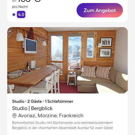
ab
pro Nacht
Zum Angebot
4.0
Studio ∙ 2 Gäste ∙ 1 Schlafzimmer
Studio | Bergblick
Avoriaz, Morzine, Frankreich
Romantisches Studio mit Küchenzeile und atemberaubendem
Bergblick in der charmanten Alpenstadt Avoriaz für zwei Gäste