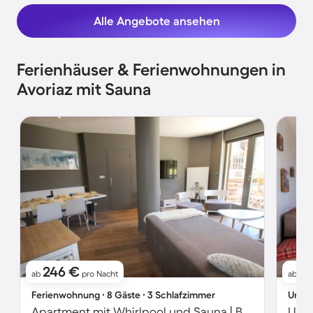
Alle Angebote ansehen
Ferienhäuser & Ferienwohnungen in
Avoriaz mit Sauna
246 €
10
ab
pro Nacht
ab
Ferienwohnung ∙ 8 Gäste ∙ 3 Schlafzimmer
Unter
Apartment mit Whirlpool und Sauna | Bergblick | Skifahren in der Nähe