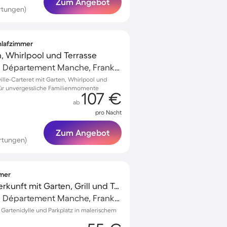
Zum Angebot
rtungen)
chlafzimmer
, Whirlpool und Terrasse
Barneville-Carteret, Département Manche, Frankreich
ville-Carteret mit Garten, Whirlpool und
ür unvergessliche Familienmomente
107 €
ab
pro Nacht
Zum Angebot
rtungen)
mmer
Charmante Ferienunterkunft mit Garten, Grill und Terrasse
Barneville-Carteret, Département Manche, Frankreich
 Gartenidylle und Parkplatz in malerischem