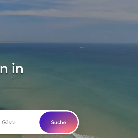
n in
Gäste
Suche