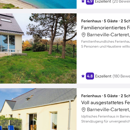
4.9
Exzellent
(20 Bewe
Ferienhaus ∙ 5 Gäste ∙ 2 S
Familienfreundliches Ferienhaus
5 Personen und Haustiere wil
4.8
Exzellent
(180 Bew
Ferienhaus ∙ 5 Gäste ∙ 2 S
Idyllisches Ferienhaus in Barne
Strandzugang für unvergessli