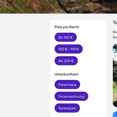
T
Preis pro Nacht
Ba
Ba
Bis 100 €
100 € - 199 €
Ab 200 €
Unterkunftsart
Ferienhaus
Ferienwohnung
Ferienpark