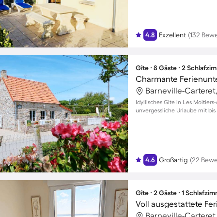
4.8
Exzellent
(132 Bew
Gîte ∙ 8 Gäste ∙ 2 Schlafzi
Idyllisches Gite in Les Moitier
unvergessliche Urlaube mit bis
4.6
Großartig
(22 Bew
Gîte ∙ 2 Gäste ∙ 1 Schlafzi