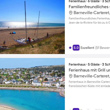
Ferienhaus ∙ 6 Gäste ∙ 3 S
Familienfreundliches Ferienhaus
Jean-de-la-Rivière für bis zu 6 
5.0
Exzellent
(51 Bewe
Ferienhaus ∙ 5 Gäste ∙ 3 S
Ferienhaus mit Grill 
Ferienhaus in Barneville-Carter
französischen Küste mit einla