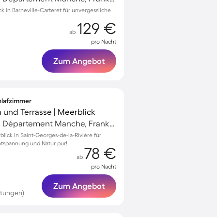
k in Barneville-Carteret für unvergessliche
129 €
ab
pro Nacht
Zum Angebot
chlafzimmer
 und Terrasse | Meerblick
Barneville-Carteret, Département Manche, Frankreich
blick in Saint-Georges-de-la-Rivière für
ntspannung und Natur pur!
78 €
ab
pro Nacht
Zum Angebot
rtungen)