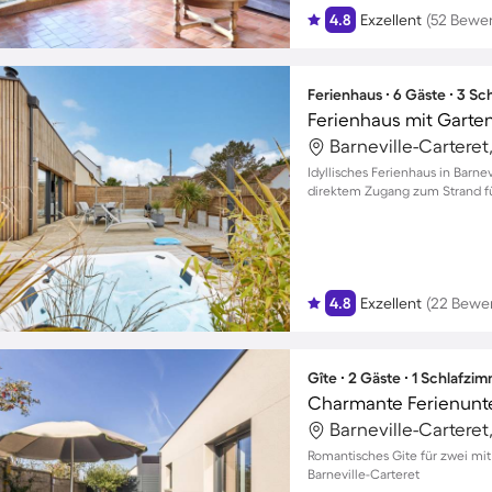
4.8
Exzellent
(52 Bewe
Ferienhaus ∙ 6 Gäste ∙ 3 S
Ferienhaus mit Garten
Idyllisches Ferienhaus in Barne
direktem Zugang zum Strand f
4.8
Exzellent
(22 Bewe
Gîte ∙ 2 Gäste ∙ 1 Schlafzi
Romantisches Gite für zwei mit
Barneville-Carteret