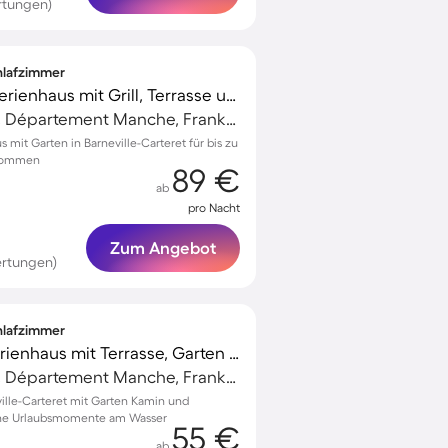
rtungen)
chlafzimmer
Familienorientiertes Ferienhaus mit Grill, Terrasse und Garten | Naturblick | Neben dem Strand | Haustierfreundlich
Barneville-Carteret, Département Manche, Frankreich
 mit Garten in Barneville-Carteret für bis zu
lkommen
89 €
ab
pro Nacht
Zum Angebot
ertungen)
chlafzimmer
Voll ausgestattetes Ferienhaus mit Terrasse, Garten und Grill | Haustiere erlaubt
Barneville-Carteret, Département Manche, Frankreich
ville-Carteret mit Garten Kamin und
che Urlaubsmomente am Wasser
55 €
ab