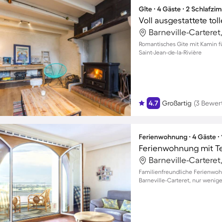
Gîte ∙ 4 Gäste ∙ 2 Schlafzi
Romantisches Gite mit Kamin fü
Saint-Jean-de-la-Rivière
4.7
Großartig
(3 Bewer
Ferienwohnung ∙ 4 Gäste ∙
Ferienwohnung mit Te
Familienfreundliche Ferienwoh
Barneville-Carteret, nur wenig