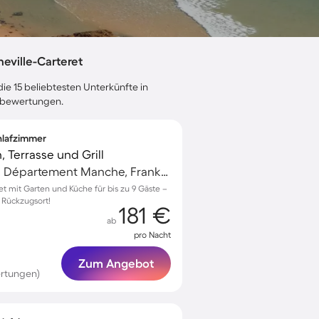
eville-Carteret
ie 15 beliebtesten Unterkünfte in
stebewertungen.
chlafzimmer
, Terrasse und Grill
Barneville-Carteret, Département Manche, Frankreich
et mit Garten und Küche für bis zu 9 Gäste –
r Rückzugsort!
181 €
ab
pro Nacht
Zum Angebot
rtungen)