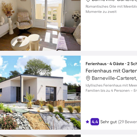
Romantisches Gite mit Meerblic
Momente zu zweit
Ferienhaus ∙ 4 Gäste ∙ 2 S
Ferienhaus mit Garten
Idyllisches Ferienhaus mit Meer
Familien bis zu 4 Personen – E
4.4
Sehr gut
(29 Bewe