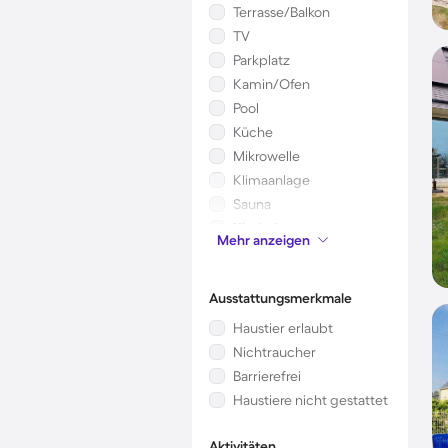
Terrasse/Balkon
TV
Parkplatz
Kamin/Ofen
Pool
Küche
Mikrowelle
Klimaanlage
Sauna
Kinderbett
Mehr anzeigen
Whirlpool
Ausstattungsmerkmale
Haustier erlaubt
Nichtraucher
Barrierefrei
Haustiere nicht gestattet
Aktivitäten