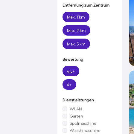
Entfernung zum Zentrum
Max. 1 km
Max. 2 km
Max. 5 km
Bewertung
4,5+
4+
Dienstleistungen
WLAN
Garten
Spülmaschine
Waschmaschine