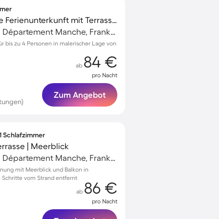
mmer
Voll ausgestattete tolle Ferienunterkunft mit Terrasse, Garten und Grill
Barneville-Carteret, Département Manche, Frankreich
r bis zu 4 Personen in malerischer Lage von
84 €
ab
pro Nacht
Zum Angebot
tungen)
 1 Schlafzimmer
rrasse | Meerblick
Barneville-Carteret, Département Manche, Frankreich
nung mit Meerblick und Balkon in
e Schritte vom Strand entfernt
86 €
ab
pro Nacht