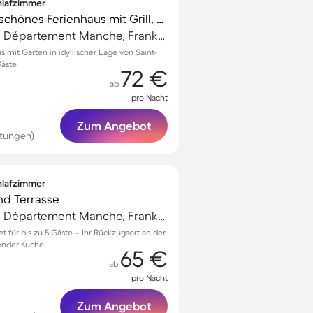
chlafzimmer
Familienfreundliches schönes Ferienhaus mit Grill, Garten und Terrasse | Naturblick
Barneville-Carteret, Département Manche, Frankreich
 mit Garten in idyllischer Lage von Saint-
Gäste
72 €
ab
pro Nacht
Zum Angebot
rtungen)
chlafzimmer
und Terrasse
Barneville-Carteret, Département Manche, Frankreich
et für bis zu 5 Gäste – Ihr Rückzugsort an der
dender Küche
65 €
ab
pro Nacht
Zum Angebot