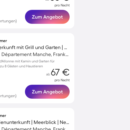
pro Nacht
Zum Angebot
ertungen)
mmer
Charmante Ferienunterkunft mit Grill und Garten | Haustiere sind willkommen
Barneville-Carteret, Département Manche, Frankreich
s-d'Allonne mit Kamin und Garten für
 zu 8 Gästen und Haustieren
67 €
ab
pro Nacht
Zum Angebot
ertungen)
mmer
Voll ausgestattete Ferienunterkunft | Meerblick | Neben dem Strand
Barneville-Carteret, Département Manche, Frankreich