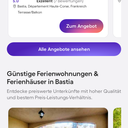
5.0
Exzellent
(7 Bewertungen)
Bas
Bastia, Département Haute-Corse, Frankreich
Ter
Terrasse/Balkon
Zum Angebot
Alle Angebote ansehen
Günstige Ferienwohnungen &
Ferienhäuser in Bastia
Entdecke preiswerte Unterkünfte mit hoher Qualität
und bestem Preis-Leistungs-Verhältnis.