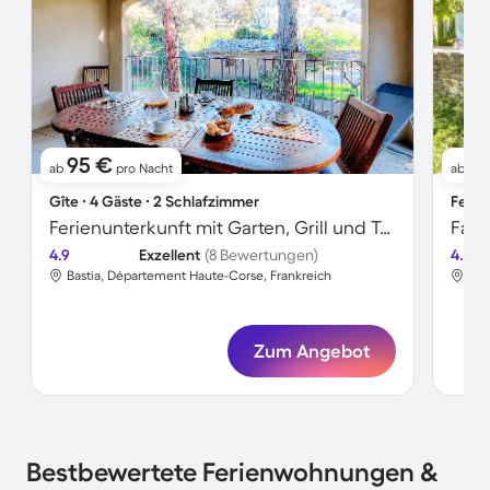
95 €
9
ab
pro Nacht
ab
Gîte ∙ 4 Gäste ∙ 2 Schlafzimmer
Ferie
Ferienunterkunft mit Garten, Grill und Terrasse
4.9
Exzellent
(8 Bewertungen)
4.8
Bastia, Département Haute-Corse, Frankreich
Bas
Zum Angebot
Bestbewertete Ferienwohnungen &