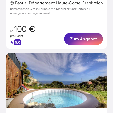
Bastia, Département Haute-Corse, Frankreich
Romantisches Gite in Farinole mit Meerblick und Garten für
unvergessliche Tage zu zweit
100 €
ab
pro Nacht
Zum Angebot
5.0