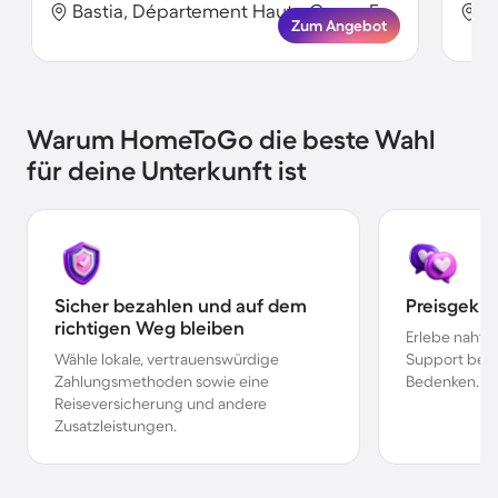
Bastia, Département Haute-Corse, Frankreich
Zum Angebot
Warum HomeToGo die beste Wahl
für deine Unterkunft ist
Sicher bezahlen und auf dem
Preisgekr
richtigen Weg bleiben
Erlebe nahtl
Wähle lokale, vertrauenswürdige
Support bei 
Zahlungsmethoden sowie eine
Bedenken.
Reiseversicherung und andere
Zusatzleistungen.