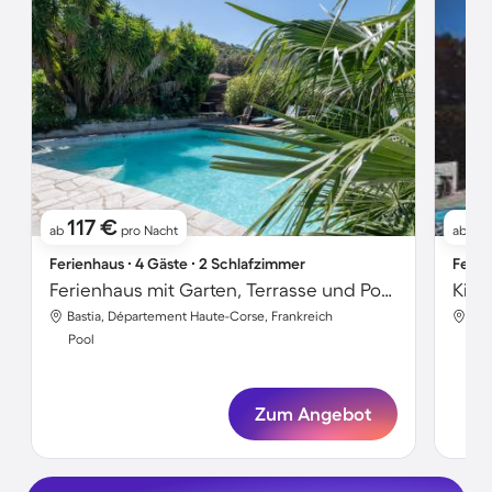
117 €
2
ab
pro Nacht
ab
Ferienhaus ∙ 4 Gäste ∙ 2 Schlafzimmer
Ferie
Ferienhaus mit Garten, Terrasse und Pool | Bergblick
Bastia, Département Haute-Corse, Frankreich
Bas
Pool
Poo
Zum Angebot