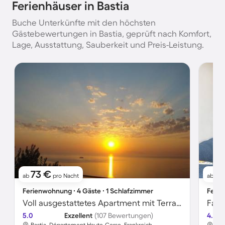
Ferienhäuser in Bastia
Buche Unterkünfte mit den höchsten
Gästebewertungen in Bastia, geprüft nach Komfort,
Lage, Ausstattung, Sauberkeit und Preis-Leistung.
73 €
8
ab
pro Nacht
ab
Ferienwohnung ∙ 4 Gäste ∙ 1 Schlafzimmer
Ferie
Voll ausgestattetes Apartment mit Terrasse, Grill und Garten | Stadtblick
5.0
Exzellent
(107 Bewertungen)
4.8
Bastia, Département Haute-Corse, Frankreich
Bas