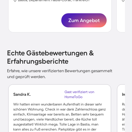
Zum Angebot
Echte Gästebewertungen &
Erfahrungsberichte
Erfahre, wie unsere verifizierten Bewertungen gesammelt
und geprüft werden.
Gast verifiziert von
Sandra K.
Irene
HomeToGo
Wir hatten einen wunderbaren Aufenthalt in dieser sehr
Ruhig 
schönen Wohnung. Check in war dank Zahlenschloss ganz
doch g
einfach, Klimaanlage war bereits an, Betten sehr bequem
Hafen 
und bezogen, viele Handtücher bereit, die Küche toll
ältere
ausgestattet! Wirklich mega. Tolle Lage in Bastia, man
einfac
kann alles zu Fuß erreichen. Parkplätze gibt es in der
Tipp 