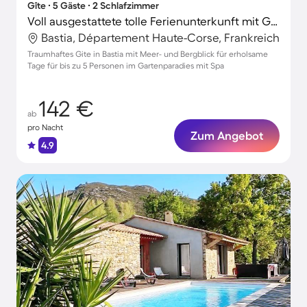
Gîte ∙ 5 Gäste ∙ 2 Schlafzimmer
Voll ausgestattete tolle Ferienunterkunft mit Garten, Grill und Whirlpool | Bergblick
Bastia, Département Haute-Corse, Frankreich
Traumhaftes Gite in Bastia mit Meer- und Bergblick für erholsame
Tage für bis zu 5 Personen im Gartenparadies mit Spa
142 €
ab
pro Nacht
Zum Angebot
4.9