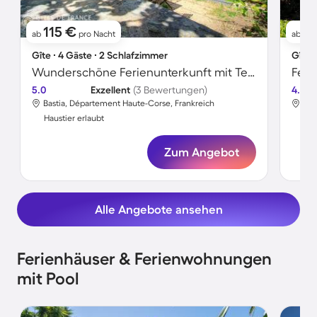
115 €
91
ab
pro Nacht
ab
Gîte ∙ 4 Gäste ∙ 2 Schlafzimmer
Gîte 
Wunderschöne Ferienunterkunft mit Terrasse, Grill und Garten | Haustiere sind willkommen
5.0
Exzellent
(3 Bewertungen)
4.3
Bastia, Département Haute-Corse, Frankreich
Bas
Haustier erlaubt
Hau
Zum Angebot
Alle Angebote ansehen
Ferienhäuser & Ferienwohnungen
mit Pool