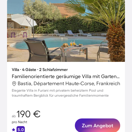
Villa ∙ 4 Gäste ∙ 2 Schlafzimmer
Familienorientierte geräumige Villa mit Garten, Terrasse und privatem Pool | Bergblick | Perfekt für die Arbeit von Zuhause
Bastia, Département Haute-Corse, Frankreich
Elegante Villa in Furiani mit privatem beheiztem Pool und
traumhaftem Bergblick für unvergessliche Familienmomente
190 €
ab
pro Nacht
Zum Angebot
5.0