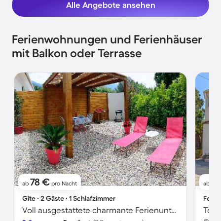
Alle Angebote ansehen
Ferienwohnungen und Ferienhäuser
mit Balkon oder Terrasse
78 €
5
ab
pro Nacht
ab
Gîte ∙ 2 Gäste ∙ 1 Schlafzimmer
Ferie
Voll ausgestattete charmante Ferienunterkunft mit Grill, Terrasse und Garten