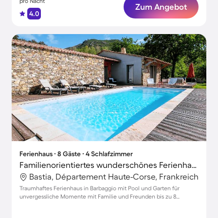
pro Nacht
Zum Angebot
4.0
Ferienhaus ∙ 8 Gäste ∙ 4 Schlafzimmer
Familienorientiertes wunderschönes Ferienhaus mit Pool, Terrasse und Garten | Haustiere erlaubt
Bastia, Département Haute-Corse, Frankreich
Traumhaftes Ferienhaus in Barbaggio mit Pool und Garten für
unvergessliche Momente mit Familie und Freunden bis zu 8
Personen