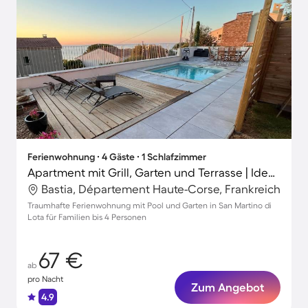
Ferienwohnung ∙ 4 Gäste ∙ 1 Schlafzimmer
Apartment mit Grill, Garten und Terrasse | Ideal für Homeoffice
Bastia, Département Haute-Corse, Frankreich
Traumhafte Ferienwohnung mit Pool und Garten in San Martino di
Lota für Familien bis 4 Personen
67 €
ab
pro Nacht
Zum Angebot
4.9