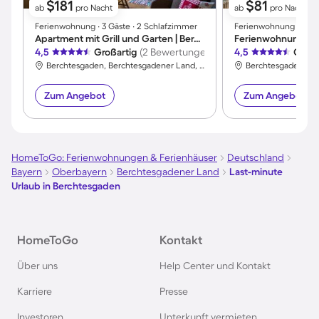
$181
$81
ab
pro Nacht
ab
pro Nacht
Ferienwohnung ∙ 3 Gäste ∙ 2 Schlafzimmer
Ferienwohnung ∙ 4 Gäs
Apartment mit Grill und Garten | Bergblick | Haustiere erlaubt
Ferienwohnung mit 
4,5
Großartig
(2 Bewertungen)
4,5
Großa
Berchtesgaden, Berchtesgadener Land, Deutschland
Zum Angebot
Zum Angebot
HomeToGo: Ferienwohnungen & Ferienhäuser
Deutschland
Bayern
Oberbayern
Berchtesgadener Land
Last-minute
Urlaub in Berchtesgaden
HomeToGo
Kontakt
Über uns
Help Center und Kontakt
Karriere
Presse
Investoren
Unterkunft vermieten