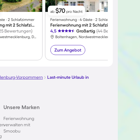
$70
ab
pro Nacht
ste ∙ 2 Schlafzimmer
Ferienwohnung ∙ 4 Gäste ∙ 2 Schlafzimmer
F
Charmante Wohnung mit 2 Schlafzimmern für 4 Personen
Ferienwohnung mit 2 Schlafzimmern für 4 Personen
25 Bewertungen)
4,5
Großartig
(44 Bewertungen)
4
Boltenhagen, Nordwestmecklenburg, Deutschland
Boltenhagen, Nordwestmecklenburg, Deutschland
Zum Angebot
lenburg-Vorpommern
Last-minute Urlaub in
Unsere Marken
Ferienwohnung
en
verwalten mit
Smoobu
g