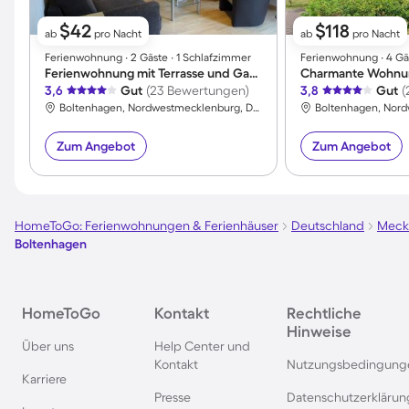
$42
$118
ab
pro Nacht
ab
pro Nacht
Ferienwohnung ∙ 2 Gäste ∙ 1 Schlafzimmer
Ferienwohnung ∙ 4 Gä
Ferienwohnung mit Terrasse und Garten | Haustiere erlaubt
3,6
Gut
(23 Bewertungen)
3,8
Gut
(
Boltenhagen, Nordwestmecklenburg, Deutschland
Zum Angebot
Zum Angebot
HomeToGo: Ferienwohnungen & Ferienhäuser
Deutschland
Meck
Boltenhagen
HomeToGo
Kontakt
Rechtliche
Hinweise
Über uns
Help Center und
Kontakt
Nutzungsbedingung
Karriere
Presse
Datenschutzerklärun