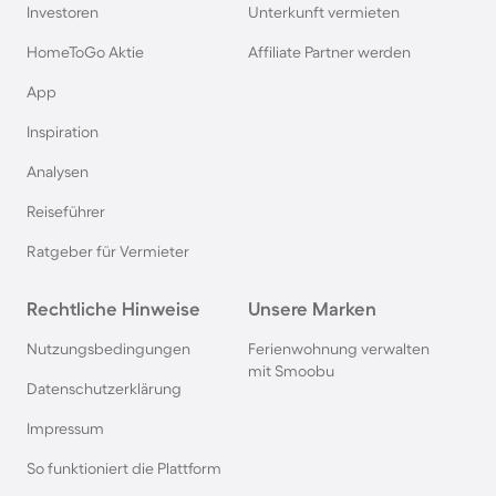
Rügen
Investoren
Unterkunft vermieten
HomeToGo Aktie
Affiliate Partner werden
Ferienhäuser & Ferienwohnung mit Hund am
App
Gardasee
Inspiration
Ferienhäuser & Ferienwohnung mit Hund an der
Analysen
Nordsee
Reiseführer
Ferienhäuser & Ferienwohnung mit Hund in
Ratgeber für Vermieter
Kroatien
Rechtliche Hinweise
Unsere Marken
Ferienhäuser & Ferienwohnung mit Hund im
Nutzungsbedingungen
Ferienwohnung verwalten
Allgäu
mit Smoobu
Datenschutzerklärung
Ferienhäuser & Ferienwohnung mit Hund auf
Impressum
Fehmarn
So funktioniert die Plattform