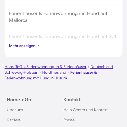
Ferienhäuser & Ferienwohnung mit Hund auf
Mallorca
Ferienhäuser & Ferienwohnung mit Hund auf Sylt
Mehr anzeigen
Ferienhäuser & Ferienwohnung mit Hund auf
Borkum
HomeToGo: Ferienwohnungen & Ferienhäuser
Deutschland
Schleswig-Holstein
Nordfriesland
Ferienhäuser &
Ferienhäuser & Ferienwohnung mit Hund auf
Ferienwohnung mit Hund in Husum
Norderney
Ferienhäuser & Ferienwohnung mit Hund am
HomeToGo
Kontakt
Bodensee
Über uns
Help Center und Kontakt
Karriere
Presse
Ferienhäuser & Ferienwohnung mit Hund auf