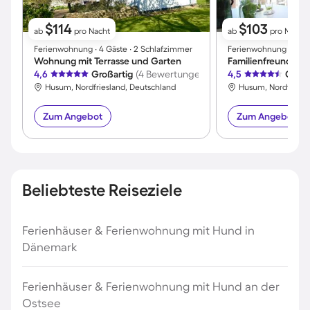
$114
$103
ab
pro Nacht
ab
pro Nacht
Ferienwohnung ∙ 4 Gäste ∙ 2 Schlafzimmer
Ferienwohnung ∙ 3 Gäs
Wohnung mit Terrasse und Garten
4,6
Großartig
(4 Bewertungen)
4,5
Großa
Husum, Nordfriesland, Deutschland
Husum, Nordfriesl
Zum Angebot
Zum Angebot
Beliebteste Reiseziele
Ferienhäuser & Ferienwohnung mit Hund in
Dänemark
Ferienhäuser & Ferienwohnung mit Hund an der
Ostsee