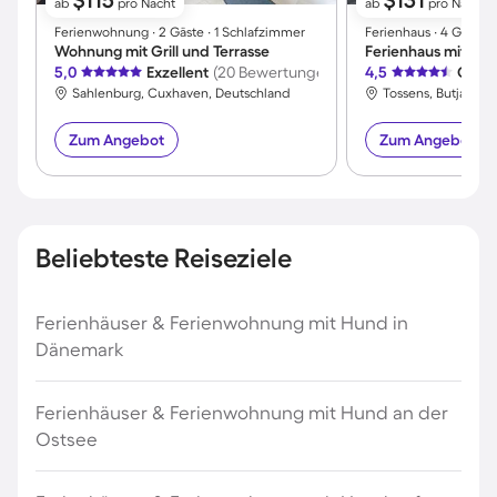
$115
$131
ab
pro Nacht
ab
pro Nacht
Ferienwohnung ∙ 2 Gäste ∙ 1 Schlafzimmer
Ferienhaus ∙ 4 Gäste 
Wohnung mit Grill und Terrasse
Ferienhaus mit Gril
5,0
Exzellent
(20 Bewertungen)
4,5
Großa
Sahlenburg, Cuxhaven, Deutschland
Tossens, Butjading
Zum Angebot
Zum Angebot
Beliebteste Reiseziele
Ferienhäuser & Ferienwohnung mit Hund in
Dänemark
Ferienhäuser & Ferienwohnung mit Hund an der
Ostsee