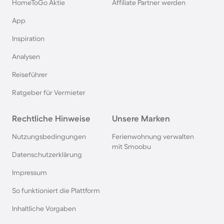
HomeToGo Aktie
Affiliate Partner werden
Ferienhäuser & Ferienwohnung mit Hund am
App
Gardasee
Inspiration
Ferienhäuser & Ferienwohnung mit Hund an der
Analysen
Nordsee
Reiseführer
Ferienhäuser & Ferienwohnung mit Hund in
Ratgeber für Vermieter
Kroatien
Rechtliche Hinweise
Unsere Marken
Ferienhäuser & Ferienwohnung mit Hund im
Nutzungsbedingungen
Ferienwohnung verwalten
Allgäu
mit Smoobu
Datenschutzerklärung
Ferienhäuser & Ferienwohnung mit Hund auf
Impressum
Fehmarn
So funktioniert die Plattform
Inhaltliche Vorgaben
Ferienhäuser & Ferienwohnung mit Hund in
Österreich