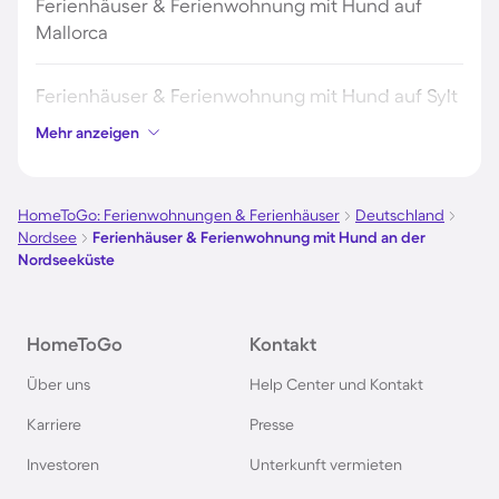
Ferienhäuser & Ferienwohnung mit Hund auf
Mallorca
Ferienhäuser & Ferienwohnung mit Hund auf Sylt
Mehr anzeigen
Ferienhäuser & Ferienwohnung mit Hund auf
Borkum
HomeToGo: Ferienwohnungen & Ferienhäuser
Deutschland
Nordsee
Ferienhäuser & Ferienwohnung mit Hund an der
Ferienhäuser & Ferienwohnung mit Hund auf
Nordseeküste
Norderney
Ferienhäuser & Ferienwohnung mit Hund am
HomeToGo
Kontakt
Bodensee
Über uns
Help Center und Kontakt
Karriere
Presse
Ferienhäuser & Ferienwohnung mit Hund auf
Rügen
Investoren
Unterkunft vermieten