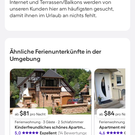
Internet und Terrassen/Balkons werden von
unseren Kunden hier am häufigsten gesucht,
damit ihnen im Urlaub an nichts fehlt.
Ähnliche Ferienunterkünfte in der
Umgebung
$81
$84
ab
pro Nacht
ab
pro Nacht
Ferienwohnung ∙ 3 Gäste ∙ 2 Schlafzimmer
Ferienwohnung ∙ 4 Gäs
Kinderfreundliches schönes Apartment mit Terrasse, Garten und Grill
5,0
Exzellent
(14 Bewertungen)
4,6
Großa