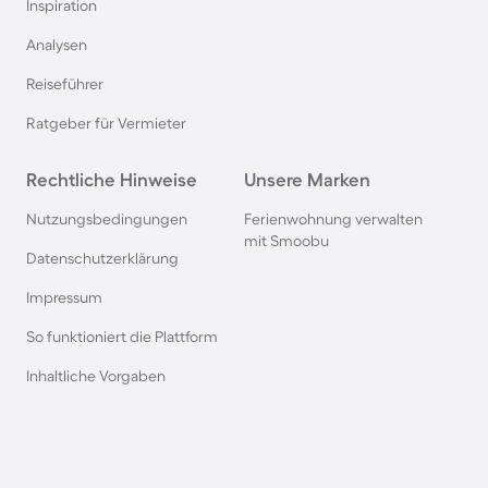
Inspiration
Ferienhäuser & Ferienwohnung mit Hund an der
Analysen
Nordsee
Reiseführer
Ferienhäuser & Ferienwohnung mit Hund in
Ratgeber für Vermieter
Kroatien
Rechtliche Hinweise
Unsere Marken
Ferienhäuser & Ferienwohnung mit Hund im
Nutzungsbedingungen
Ferienwohnung verwalten
Allgäu
mit Smoobu
Datenschutzerklärung
Ferienhäuser & Ferienwohnung mit Hund auf
Impressum
Fehmarn
So funktioniert die Plattform
Inhaltliche Vorgaben
Ferienhäuser & Ferienwohnung mit Hund in
Österreich
Ferienhäuser & Ferienwohnung mit Hund in