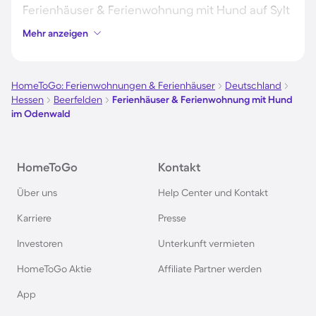
Ferienhäuser & Ferienwohnung mit Hund auf Sylt
Mehr anzeigen
Ferienhäuser & Ferienwohnung mit Hund auf
Borkum
HomeToGo: Ferienwohnungen & Ferienhäuser
Deutschland
Hessen
Beerfelden
Ferienhäuser & Ferienwohnung mit Hund
Ferienhäuser & Ferienwohnung mit Hund auf
im Odenwald
Norderney
Ferienhäuser & Ferienwohnung mit Hund am
HomeToGo
Kontakt
Bodensee
Über uns
Help Center und Kontakt
Karriere
Presse
Ferienhäuser & Ferienwohnung mit Hund auf
Rügen
Investoren
Unterkunft vermieten
HomeToGo Aktie
Affiliate Partner werden
Ferienhäuser & Ferienwohnung mit Hund am
App
Gardasee