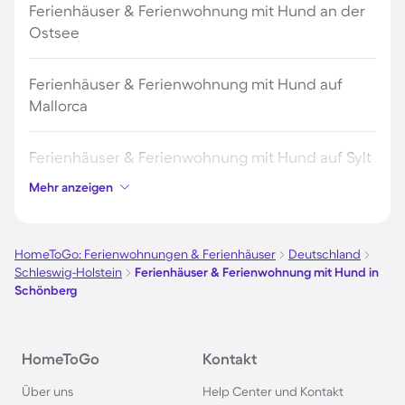
Ferienhäuser & Ferienwohnung mit Hund an der
Ostsee
Ferienhäuser & Ferienwohnung mit Hund auf
Mallorca
Ferienhäuser & Ferienwohnung mit Hund auf Sylt
Mehr anzeigen
Ferienhäuser & Ferienwohnung mit Hund auf
Borkum
HomeToGo: Ferienwohnungen & Ferienhäuser
Deutschland
Schleswig-Holstein
Ferienhäuser & Ferienwohnung mit Hund in
Ferienhäuser & Ferienwohnung mit Hund auf
Schönberg
Norderney
Ferienhäuser & Ferienwohnung mit Hund am
HomeToGo
Kontakt
Bodensee
Über uns
Help Center und Kontakt