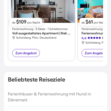
$109
$61
ab
pro Nacht
ab
pro Nacht
Ferienwohnung ∙ 3 Gäste ∙ 1 Schlafzimmer
Ferienwohnung ∙ 3 Gäs
Voll ausgestattetes Apartment | Nah am Strand
Ferienwohnung | 
Schönberg, Plön, Deutschland
4,6
Großa
Schönberg, Plön, 
Zum Angebot
Zum Angebot
Beliebteste Reiseziele
Ferienhäuser & Ferienwohnung mit Hund in
Dänemark