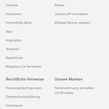
Karriere
Presse
Ferienhäuser & Ferienwohnung mit Hund auf
Rügen
Investoren
Unterkunft vermieten
HomeToGo Aktie
Affiliate Partner werden
Ferienhäuser & Ferienwohnung mit Hund am
App
Gardasee
Inspiration
Ferienhäuser & Ferienwohnung mit Hund an der
Analysen
Nordsee
Reiseführer
Ferienhäuser & Ferienwohnung mit Hund in
Ratgeber für Vermieter
Kroatien
Rechtliche Hinweise
Unsere Marken
Ferienhäuser & Ferienwohnung mit Hund im
Nutzungsbedingungen
Ferienwohnung verwalten
Allgäu
mit Smoobu
Datenschutzerklärung
Ferienhäuser & Ferienwohnung mit Hund auf
Impressum