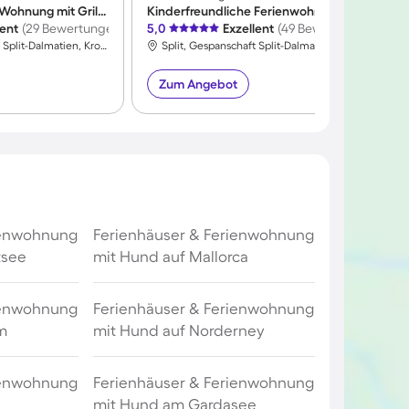
Kinderfreundliche Wohnung mit Grill | Meerblick | Haustierfreundlich
Kinderfreundliche Ferienwohnung mit Grill und Terrasse | Panoramablick | Nah am Strand
lent
(29 Bewertungen)
5,0
Exzellent
(49 Bewertungen)
4
Split, Gespanschaft Split-Dalmatien, Kroatien
Split, Gespanschaft Split-Dalmatien, Kroatien
Zum Angebot
ienwohnung
Ferienhäuser & Ferienwohnung
tsee
mit Hund auf Mallorca
ienwohnung
Ferienhäuser & Ferienwohnung
m
mit Hund auf Norderney
ienwohnung
Ferienhäuser & Ferienwohnung
mit Hund am Gardasee