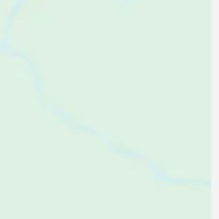
$124
ab
pro Nacht
erienhaus ∙ 8 Gäste ∙ 3 Schlafzimmer