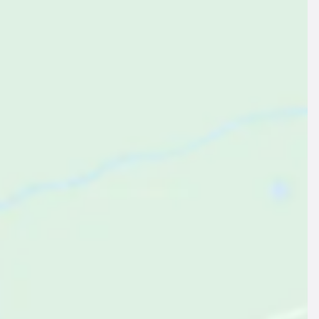
Ferienhaus mit Grill, Garten und Terrasse | Seeblick
,9
Exzellent
(6 Bewertungen)
Split, Gespanschaft Split-Dalmatien, Kroatien
Zum Angebot