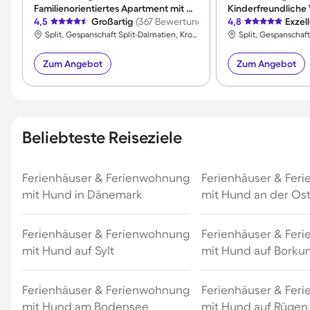
Familienorientiertes Apartment mit Garten und Grill | Meerblick | Neben dem Strand
4,5
Großartig
(367 Bewertungen)
4,8
Exzel
Split, Gespanschaft Split-Dalmatien, Kroatien
Zum Angebot
Zum Angebot
Beliebteste Reiseziele
Ferienhäuser & Ferienwohnung
Ferienhäuser & Fer
mit Hund in Dänemark
mit Hund an der Os
Ferienhäuser & Ferienwohnung
Ferienhäuser & Fer
mit Hund auf Sylt
mit Hund auf Borku
Ferienhäuser & Ferienwohnung
Ferienhäuser & Fer
mit Hund am Bodensee
mit Hund auf Rügen