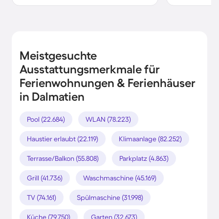
Meistgesuchte
Ausstattungsmerkmale für
Ferienwohnungen & Ferienhäuser
in Dalmatien
Pool (22.684)
WLAN (78.223)
Haustier erlaubt (22.119)
Klimaanlage (82.252)
Terrasse/Balkon (55.808)
Parkplatz (4.863)
Grill (41.736)
Waschmaschine (45.169)
TV (74.161)
Spülmaschine (31.998)
Küche (79.750)
Garten (32.673)