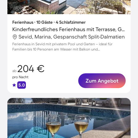
Ferienhaus ∙ 10 Gäste ∙ 4 Schlafzimmer
Kinderfreundliches Ferienhaus mit Terrasse, Grill und privatem Pool
Sevid, Marina, Gespanschaft Split-Dalmatien
Ferienhaus in Sevid mit privatem Pool und Garten – ideal für
Familien bis 10 Personen am Wasser mit Balkon und
Parkmöglichkeiten
204 €
ab
pro Nacht
Zum Angebot
5.0