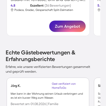
4.8
Exzellent
(36 Bewertungen)
5.0
Podaca, Gradac, Gespanschaft Split-Dalmatien
Zum Angebot
Echte Gästebewertungen &
Erfahrungsberichte
Erfahre, wie unsere verifizierten Bewertungen gesammelt
und geprüft werden.
Gast verifiziert von
Jörg K.
Simo
HomeToGo
Man kann in der Wohnung seinen Urlaub verbringen und
Schön
es ist ein kurzer Weg zum Wasser.
Umgeb
Fußwe
Bewertet am 01.08.2026 | Familie
wohnen