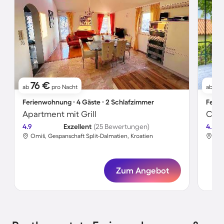
76 €
6
ab
pro Nacht
ab
Ferienwohnung ∙ 4 Gäste ∙ 2 Schlafzimmer
Ferie
Apartment mit Grill
4.9
Exzellent
(25 Bewertungen)
4.6
Omiš, Gespanschaft Split-Dalmatien, Kroatien
Baš
Zum Angebot