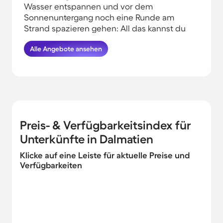
Wasser entspannen und vor dem
Sonnenuntergang noch eine Runde am
Strand spazieren gehen: All das kannst du
erleben, wenn du deinen Urlaub in
Alle Angebote ansehen
Strandnähe in Dalmatien verbringst.
HomeToGo hat für dich und deine Familie
die besten Angebote herausgesucht.
Buche hier die schönsten
Ferienwohnungen und Ferienhäuser an der
Küste in Dalmatien und komme garantiert
erholt und munter wieder nachhause.
Preis- & Verfügbarkeitsindex für
Unterkünfte in Dalmatien
Klicke auf eine Leiste für aktuelle Preise und
Verfügbarkeiten