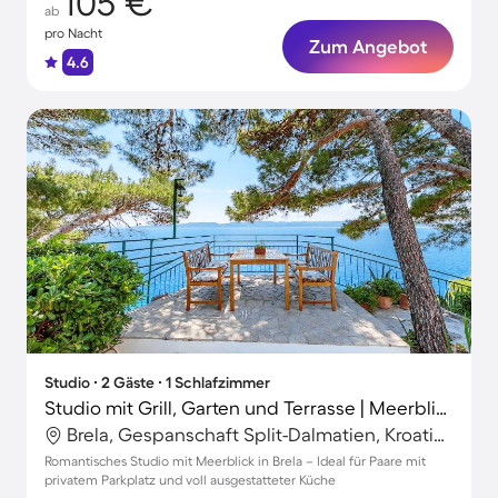
105 €
ab
pro Nacht
Zum Angebot
4.6
Studio ∙ 2 Gäste ∙ 1 Schlafzimmer
Studio mit Grill, Garten und Terrasse | Meerblick
Brela, Gespanschaft Split-Dalmatien, Kroatien
Romantisches Studio mit Meerblick in Brela – Ideal für Paare mit
privatem Parkplatz und voll ausgestatteter Küche