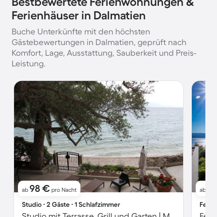
Bestbewertete Ferienwohnungen &
Ferienhäuser in Dalmatien
Buche Unterkünfte mit den höchsten
Gästebewertungen in Dalmatien, geprüft nach
Komfort, Lage, Ausstattung, Sauberkeit und Preis-
Leistung.
98 €
4
ab
pro Nacht
ab
Studio ∙ 2 Gäste ∙ 1 Schlafzimmer
Ferie
Studio mit Terrasse, Grill und Garten | Meerblick