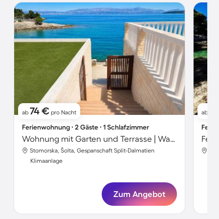
74 €
9
ab
pro Nacht
ab
Ferienwohnung ∙ 2 Gäste ∙ 1 Schlafzimmer
Ferie
Wohnung mit Garten und Terrasse | Wasserblick
Feri
Stomorska, Šolta, Gespanschaft Split-Dalmatien
Mas
Klimaanlage
Kli
Zum Angebot