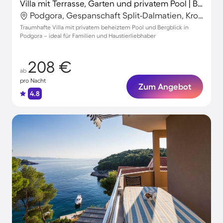
Villa mit Terrasse, Garten und privatem Pool | Bergblick
Podgora, Gespanschaft Split-Dalmatien, Kroatien
Traumhafte Villa mit privatem beheiztem Pool und Bergblick in
Podgora – ideal für Familien und Haustierliebhaber
208 €
ab
pro Nacht
Zum Angebot
4.8