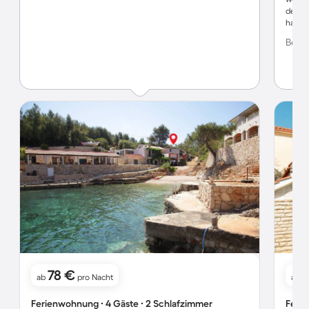
des Ha
haben.
ihrem 
Bewer
schöne
78 €
1
ab
pro Nacht
ab
Ferienwohnung ∙ 4 Gäste ∙ 2 Schlafzimmer
Ferie