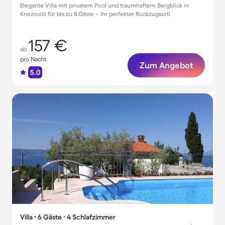
Elegante Villa mit privatem Pool und traumhaftem Bergblick in
Knezovići für bis zu 8 Gäste – Ihr perfekter Rückzugsort!
157 €
ab
pro Nacht
Zum Angebot
5.0
Villa ∙ 6 Gäste ∙ 4 Schlafzimmer