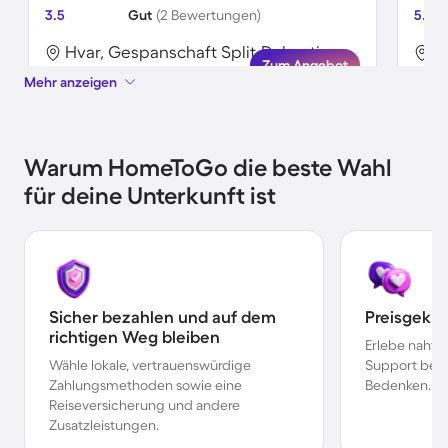
3.5
Gut
(2 Bewertungen)
5.0
Hvar, Gespanschaft Split-Dalmatien, Kroatien
Zum Angebot
Mehr anzeigen
Warum HomeToGo die beste Wahl
für deine Unterkunft ist
Sicher bezahlen und auf dem
Preisgekr
richtigen Weg bleiben
Erlebe nahtl
Wähle lokale, vertrauenswürdige
Support bei 
Zahlungsmethoden sowie eine
Bedenken.
Reiseversicherung und andere
Zusatzleistungen.