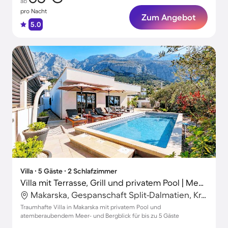
ab
pro Nacht
Zum Angebot
5.0
Villa ∙ 5 Gäste ∙ 2 Schlafzimmer
Villa mit Terrasse, Grill und privatem Pool | Meerblick
Makarska, Gespanschaft Split-Dalmatien, Kroatien
Traumhafte Villa in Makarska mit privatem Pool und
atemberaubendem Meer- und Bergblick für bis zu 5 Gäste