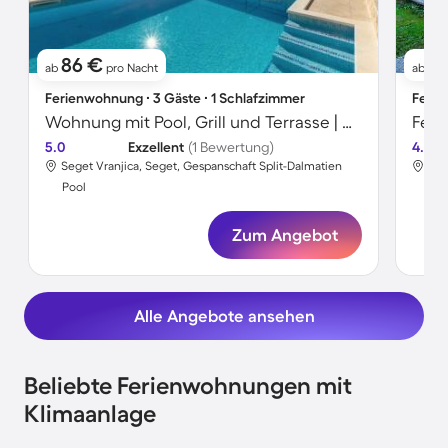
86 €
11
ab
pro Nacht
ab
Ferienwohnung ∙ 3 Gäste ∙ 1 Schlafzimmer
Ferie
Wohnung mit Pool, Grill und Terrasse | Meerblick | Strand in der Nähe
5.0
Exzellent
(1 Bewertung)
4.8
Seget Vranjica, Seget, Gespanschaft Split-Dalmatien
Gru
Pool
Poo
Zum Angebot
Alle Angebote ansehen
Beliebte Ferienwohnungen mit
Klimaanlage