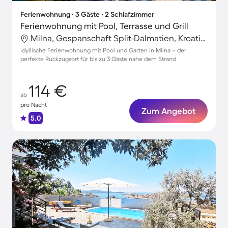
Ferienwohnung ∙ 3 Gäste ∙ 2 Schlafzimmer
Ferienwohnung mit Pool, Terrasse und Grill
Milna, Gespanschaft Split-Dalmatien, Kroatien
Idyllische Ferienwohnung mit Pool und Garten in Milna – der
perfekte Rückzugsort für bis zu 3 Gäste nahe dem Strand
114 €
ab
pro Nacht
Zum Angebot
5.0