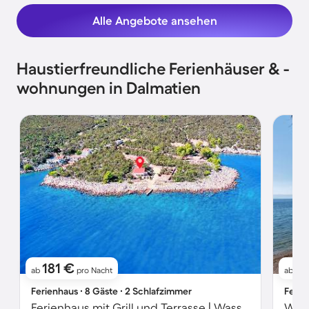
Alle Angebote ansehen
Haustierfreundliche Ferienhäuser & -
wohnungen in Dalmatien
181 €
7
ab
pro Nacht
ab
Ferienhaus ∙ 8 Gäste ∙ 2 Schlafzimmer
Ferie
Ferienhaus mit Grill und Terrasse | Wasserblick