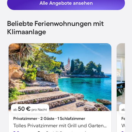
Alle Angebote ansehen
Beliebte Ferienwohnungen mit
Klimaanlage
50 €
11
ab
pro Nacht
ab
Privatzimmer ∙ 2 Gäste ∙ 1 Schlafzimmer
Ferie
Tolles Privatzimmer mit Grill und Garten | Bergblick | Nah am Strand