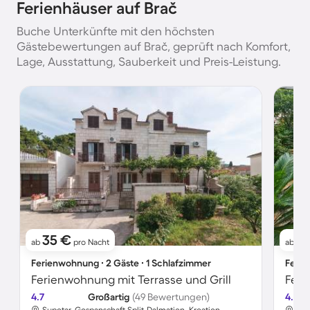
Ferienhäuser auf Brač
Buche Unterkünfte mit den höchsten
Gästebewertungen auf Brač, geprüft nach Komfort,
Lage, Ausstattung, Sauberkeit und Preis-Leistung.
35 €
1
ab
pro Nacht
ab
Ferienwohnung ∙ 2 Gäste ∙ 1 Schlafzimmer
Ferie
Ferienwohnung mit Terrasse und Grill
Feri
4.7
Großartig
(49 Bewertungen)
4.8
Supetar, Gespanschaft Split-Dalmatien, Kroatien
Sup