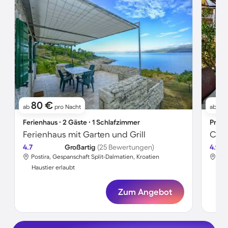
80 €
4
ab
pro Nacht
ab
Ferienhaus ∙ 2 Gäste ∙ 1 Schlafzimmer
Priva
Ferienhaus mit Garten und Grill
4.7
Großartig
(25 Bewertungen)
4.9
Postira, Gespanschaft Split-Dalmatien, Kroatien
Bol
Haustier erlaubt
Hau
Zum Angebot