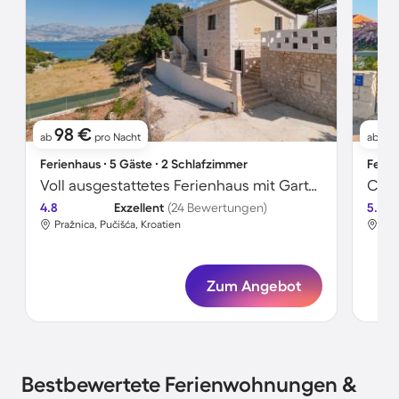
98 €
5
ab
pro Nacht
ab
Ferienhaus ∙ 5 Gäste ∙ 2 Schlafzimmer
Ferie
Voll ausgestattetes Ferienhaus mit Garten, Whirlpool und Terrasse | Panoramablick | Hunde erlaubt
Cha
4.8
Exzellent
(24 Bewertungen)
5.0
Pražnica, Pučišća, Kroatien
Sum
Zum Angebot
Bestbewertete Ferienwohnungen &