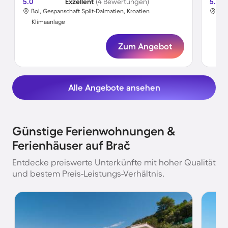
5.0
Exzellent
(4 Bewertungen)
5.0
Bol, Gespanschaft Split-Dalmatien, Kroatien
Pos
Klimaanlage
Kli
Zum Angebot
Alle Angebote ansehen
Günstige Ferienwohnungen &
Ferienhäuser auf Brač
Entdecke preiswerte Unterkünfte mit hoher Qualität
und bestem Preis-Leistungs-Verhältnis.