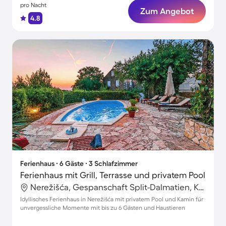
pro Nacht
Zum Angebot
4.8
Ferienhaus ∙ 6 Gäste ∙ 3 Schlafzimmer
Ferienhaus mit Grill, Terrasse und privatem Pool
Nerežišća, Gespanschaft Split-Dalmatien, Kroatien
Idyllisches Ferienhaus in Nerežišća mit privatem Pool und Kamin für
unvergessliche Momente mit bis zu 6 Gästen und Haustieren