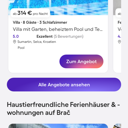
314 €
11
ab
pro Nacht
ab
Villa ∙ 8 Gäste ∙ 3 Schlafzimmer
Ferie
Villa mit Garten, beheiztem Pool und Terrasse
5.0
Exzellent
(5 Bewertungen)
4.7
Sumartin, Selca, Kroatien
Sut
Pool
Poo
Zum Angebot
Alle Angebote ansehen
Haustierfreundliche Ferienhäuser & -
wohnungen auf Brač