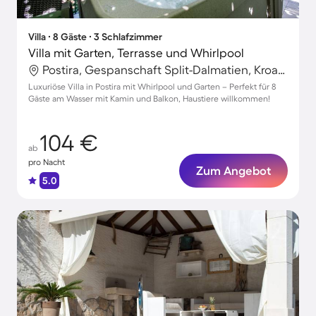
Villa ∙ 8 Gäste ∙ 3 Schlafzimmer
Villa mit Garten, Terrasse und Whirlpool
Postira, Gespanschaft Split-Dalmatien, Kroatien
Luxuriöse Villa in Postira mit Whirlpool und Garten – Perfekt für 8
Gäste am Wasser mit Kamin und Balkon, Haustiere willkommen!
104 €
ab
pro Nacht
Zum Angebot
5.0