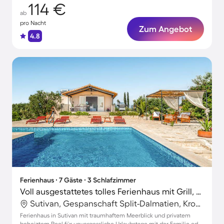
114 €
ab
pro Nacht
Zum Angebot
4.8
Ferienhaus ∙ 7 Gäste ∙ 3 Schlafzimmer
Voll ausgestattetes tolles Ferienhaus mit Grill, privatem Pool und Terrasse | Panoramablick | Haustierfreundlich
Sutivan, Gespanschaft Split-Dalmatien, Kroatien
Ferienhaus in Sutivan mit traumhaftem Meerblick und privatem
beheiztem Pool für unvergessliche Urlaubstage mit der Familie oder