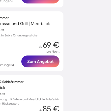
rtungen)
zimmer
rasse und Grill | Meerblick
ien
k in Sobra für unvergessliche
69 €
ab
pro Nacht
Zum Angebot
rtungen)
 2 Schlafzimmer
ick
ien
nung mit Balkon und Meerblick in Polače für
er Rückzugsort!
85 €
ab