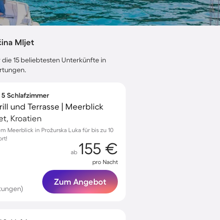
ina Mljet
 die 15 beliebtesten Unterkünfte in
ertungen.
∙ 5 Schlafzimmer
ll und Terrasse | Meerblick
et, Kroatien
 Meerblick in Prožurska Luka für bis zu 10
rt!
155 €
ab
pro Nacht
Zum Angebot
tungen)