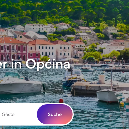
r in Općina
Gäste
Suche