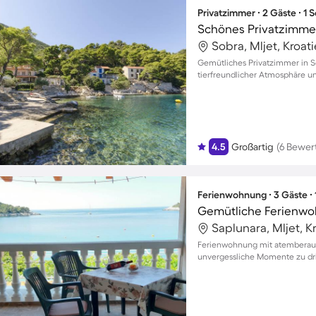
Privatzimmer ∙ 2 Gäste ∙ 1
Sobra, Mljet, Kroat
Gemütliches Privatzimmer in So
tierfreundlicher Atmosphäre u
4.5
Großartig
(6 Bewer
Ferienwohnung ∙ 3 Gäste ∙
Saplunara, Mljet, K
Ferienwohnung mit atemberaub
unvergessliche Momente zu dri