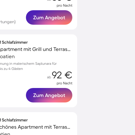
pro Nacht
Zum Angebot
rtungen)
 1 Schlafzimmer
Familienorientiertes Apartment mit Grill und Terrasse | Neben dem Strand
roatien
nung in malerischem Saplunara für
bis zu 4 Gästen
92 €
ab
pro Nacht
Zum Angebot
 1 Schlafzimmer
Familienorientiertes schönes Apartment mit Terrasse und Grill | Wasserblick | Haustiere sind willkommen
atien