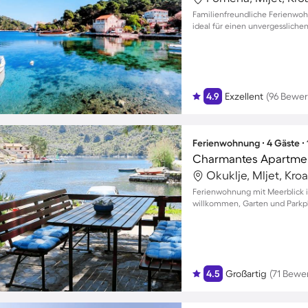
Familienfreundliche Ferienwo
ideal für einen unvergesslichen
4.9
Exzellent
(96 Bewe
Ferienwohnung ∙ 4 Gäste ∙
Okuklje, Mljet, Kro
Ferienwohnung mit Meerblick in
willkommen, Garten und Parkpla
4.5
Großartig
(71 Bewe