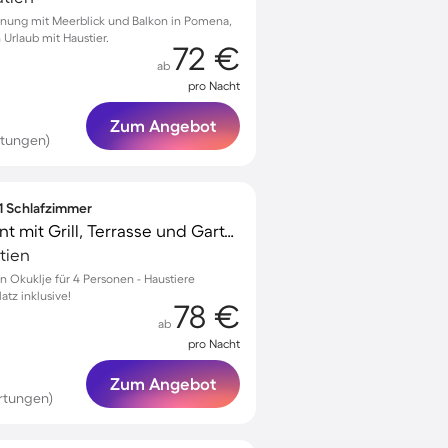
hnung mit Meerblick und Balkon in Pomena,
 Urlaub mit Haustier.
72 €
ab
pro Nacht
Zum Angebot
rtungen)
 1 Schlafzimmer
Charmantes Apartment mit Grill, Terrasse und Garten | Meerblick | Haustiere sind willkommen
atien
 Okuklje für 4 Personen - Haustiere
tz inklusive!
78 €
ab
pro Nacht
Zum Angebot
rtungen)