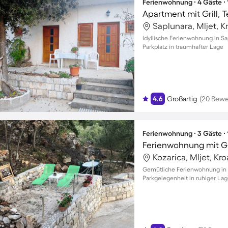
Ferienwohnung ∙ 4 Gäste ∙
Apartment mit Grill, 
Saplunara, Mljet, K
Idyllische Ferienwohnung in Sa
Parkplatz in traumhafter Lage
4.6
Großartig
(20 Bew
Ferienwohnung ∙ 3 Gäste ∙
Ferienwohnung mit Gri
Kozarica, Mljet, Kro
Gemütliche Ferienwohnung in K
Parkgelegenheit in ruhiger La