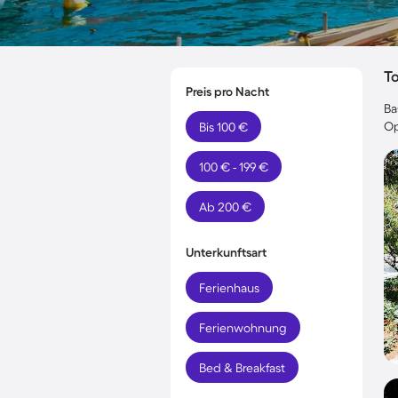
T
Preis pro Nacht
Ba
Op
Bis 100 €
100 € - 199 €
Ab 200 €
Unterkunftsart
Ferienhaus
Ferienwohnung
Bed & Breakfast