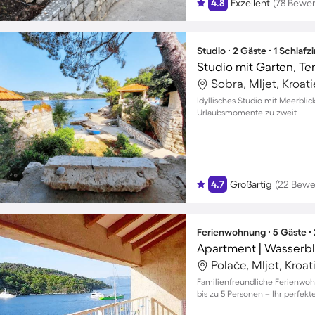
4.8
Exzellent
(78 Bewe
Studio ∙ 2 Gäste ∙ 1 Schlaf
Studio mit Garten, Ter
Sobra, Mljet, Kroat
Idyllisches Studio mit Meerblic
Urlaubsmomente zu zweit
4.7
Großartig
(22 Bewe
Ferienwohnung ∙ 5 Gäste ∙
Apartment | Wasserbl
Polače, Mljet, Kroat
Familienfreundliche Ferienwoh
bis zu 5 Personen – Ihr perfekt