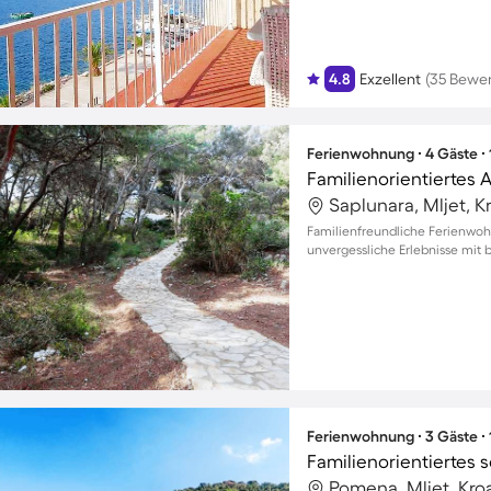
4.8
Exzellent
(35 Bewe
Ferienwohnung ∙ 4 Gäste ∙
Saplunara, Mljet, K
Familienfreundliche Ferienwoh
unvergessliche Erlebnisse mit 
Ferienwohnung ∙ 3 Gäste ∙
Pomena, Mljet, Kro