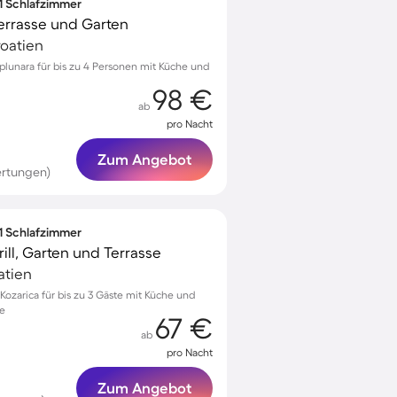
 1 Schlafzimmer
Terrasse und Garten
roatien
plunara für bis zu 4 Personen mit Küche und
98 €
ab
pro Nacht
Zum Angebot
ertungen)
 1 Schlafzimmer
ll, Garten und Terrasse
atien
ozarica für bis zu 3 Gäste mit Küche und
ge
67 €
ab
pro Nacht
Zum Angebot