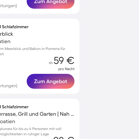
Zum Angebot
rtungen)
 1 Schlafzimmer
rblick
atien
m Meerblick und Balkon in Pomena für
ert
59 €
ab
pro Nacht
Zum Angebot
rtungen)
 1 Schlafzimmer
Ferienwohnung mit Terrasse, Grill und Garten | Nah am Strand
roatien
lunara für bis zu 4 Personen mit voll
möglichkeiten in ruhiger Lage