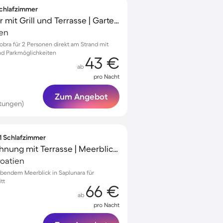
 Schlafzimmer
Schönes Privatzimmer mit Grill und Terrasse | Gartenblick | Haustierfreundlich
ien
bra für 2 Personen direkt am Strand mit
nd Parkmöglichkeiten
43 €
ab
pro Nacht
Zum Angebot
tungen)
 1 Schlafzimmer
Gemütliche Ferienwohnung mit Terrasse | Meerblick | Nah am Strand
roatien
endem Meerblick in Saplunara für
tt
66 €
ab
pro Nacht