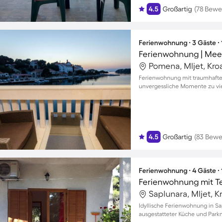
4.5
Großartig
(78 Bewe
Ferienwohnung ∙ 3 Gäste ∙
Ferienwohnung | Mee
Pomena, Mljet, Kro
Ferienwohnung mit traumhafte
unvergessliche Momente zu vi
4.5
Großartig
(83 Bewe
Ferienwohnung ∙ 4 Gäste ∙
Saplunara, Mljet, K
Idyllische Ferienwohnung in Sap
ausgestatteter Küche und Park