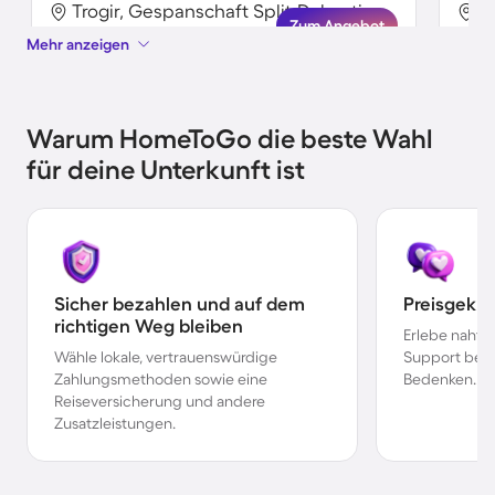
Trogir, Gespanschaft Split-Dalmatien, Kroatien
Zum Angebot
Mehr anzeigen
Warum HomeToGo die beste Wahl
für deine Unterkunft ist
Sicher bezahlen und auf dem
Preisgekr
richtigen Weg bleiben
Erlebe nahtl
Wähle lokale, vertrauenswürdige
Support bei 
Zahlungsmethoden sowie eine
Bedenken.
Reiseversicherung und andere
Zusatzleistungen.