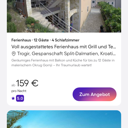
Ferienhaus ∙ 12 Gäste ∙ 4 Schlafzimmer
Voll ausgestattetes Ferienhaus mit Grill und Terrasse
Trogir, Gespanschaft Split-Dalmatien, Kroatien
Geräumiges Ferienhaus mit Balkon und Küche für bis zu 12 Gäste in
malerischem Okrug Gornji – Ihr Traumurlaub wartet!
159 €
ab
pro Nacht
Zum Angebot
5.0