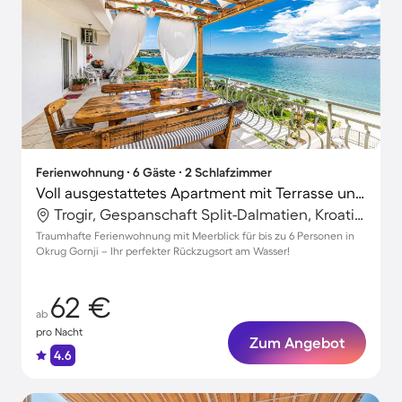
Ferienwohnung ∙ 6 Gäste ∙ 2 Schlafzimmer
Voll ausgestattetes Apartment mit Terrasse und Grill | Panoramablick | Nah am Strand
Trogir, Gespanschaft Split-Dalmatien, Kroatien
Traumhafte Ferienwohnung mit Meerblick für bis zu 6 Personen in
Okrug Gornji – Ihr perfekter Rückzugsort am Wasser!
62 €
ab
pro Nacht
Zum Angebot
4.6