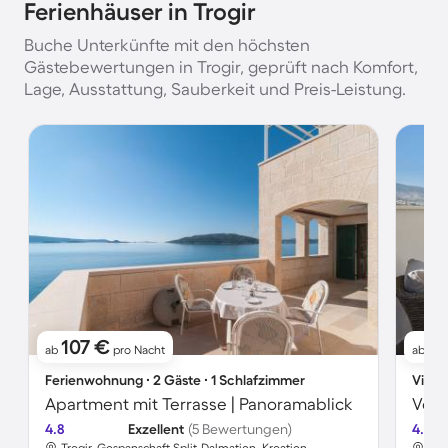
Ferienhäuser in Trogir
Buche Unterkünfte mit den höchsten
Gästebewertungen in Trogir, geprüft nach Komfort,
Lage, Ausstattung, Sauberkeit und Preis-Leistung.
107 €
2
ab
pro Nacht
ab
Ferienwohnung ∙ 2 Gäste ∙ 1 Schlafzimmer
Villa 
Apartment mit Terrasse | Panoramablick
4.8
Exzellent
(5 Bewertungen)
4.8
Trogir, Gespanschaft Split-Dalmatien, Kroatien
Tro