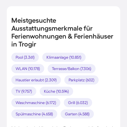
Meistgesuchte
Ausstattungsmerkmale für
Ferienwohnungen & Ferienhäuser
in Trogir
Pool (3.361)
Klimaanlage (10.851)
WLAN (10.178)
Terrasse/Balkon (7.306)
Haustier erlaubt (2.309)
Parkplatz (602)
TV (9.757)
Küche (10.594)
Waschmaschine (6.172)
Grill (6.032)
Spülmaschine (4.658)
Garten (4.588)