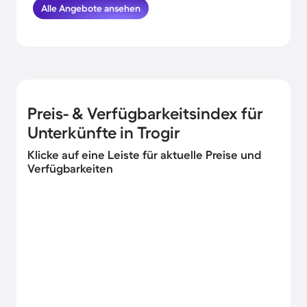
herausgesucht. Buche hier die schönsten
Alle Angebote ansehen
Ferienhäuser in der Nähe von der Küste in
Trogir und komme garantiert erholt und
munter wieder nachhause.
Preis- & Verfügbarkeitsindex für
Unterkünfte in Trogir
Klicke auf eine Leiste für aktuelle Preise und
Verfügbarkeiten