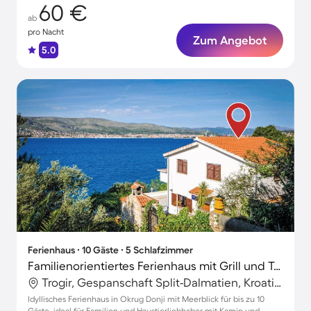
60 €
ab
pro Nacht
Zum Angebot
5.0
Ferienhaus ∙ 10 Gäste ∙ 5 Schlafzimmer
Familienorientiertes Ferienhaus mit Grill und Terrasse | Wasserblick | Haustierfreundlich
Trogir, Gespanschaft Split-Dalmatien, Kroatien
Idyllisches Ferienhaus in Okrug Donji mit Meerblick für bis zu 10
Gäste, ideal für Familien und Haustierliebhaber mit Kamin und