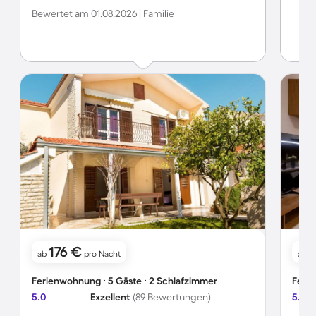
ihrem Garten oder Küche versorgt. Herzlichen Dank für die
Bewertet am 01.08.2026 | Familie
schöne Zeit!
176 €
ab
pro Nacht
ab
Ferienwohnung ∙ 5 Gäste ∙ 2 Schlafzimmer
Ferie
5.0
Exzellent
(89 Bewertungen)
5.0