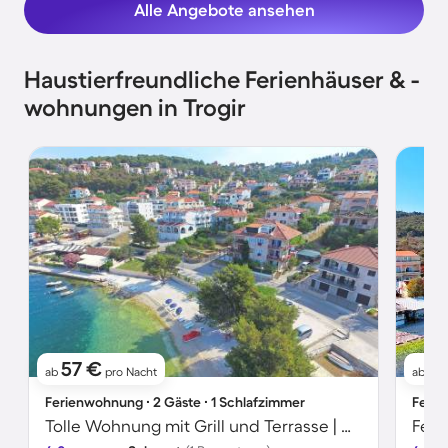
Alle Angebote ansehen
Haustierfreundliche Ferienhäuser & -
wohnungen in Trogir
57 €
1
ab
pro Nacht
ab
Ferienwohnung ∙ 2 Gäste ∙ 1 Schlafzimmer
Ferie
Tolle Wohnung mit Grill und Terrasse | Gartenblick | Nah am Strand | Haustierfreundlich
Feri