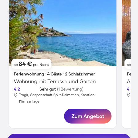
84 €
61
ab
pro Nacht
ab
Ferienwohnung ∙ 4 Gäste ∙ 2 Schlafzimmer
Ferie
Wohnung mit Terrasse und Garten
4.2
Sehr gut
(1 Bewertung)
4.7
Trogir, Gespanschaft Split-Dalmatien, Kroatien
Tro
Klimaanlage
Kli
Zum Angebot