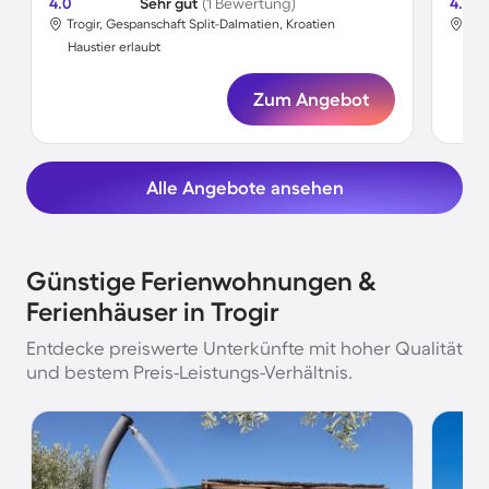
4.0
Sehr gut
(1 Bewertung)
4.7
Trogir, Gespanschaft Split-Dalmatien, Kroatien
Tro
Haustier erlaubt
Hau
Zum Angebot
Alle Angebote ansehen
Günstige Ferienwohnungen &
Ferienhäuser in Trogir
Entdecke preiswerte Unterkünfte mit hoher Qualität
und bestem Preis-Leistungs-Verhältnis.