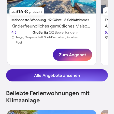
316 €
5
ab
pro Nacht
ab
Maisonette-Wohnung ∙ 12 Gäste ∙ 5 Schlafzimmer
Ferie
Kinderfreundliches gemütliches Maisonette mit Grill, Terrasse und Whirlpool
4.5
Großartig
(32 Bewertungen)
5.0
Trogir, Gespanschaft Split-Dalmatien, Kroatien
Tro
Pool
Poo
Zum Angebot
Alle Angebote ansehen
Beliebte Ferienwohnungen mit
Klimaanlage