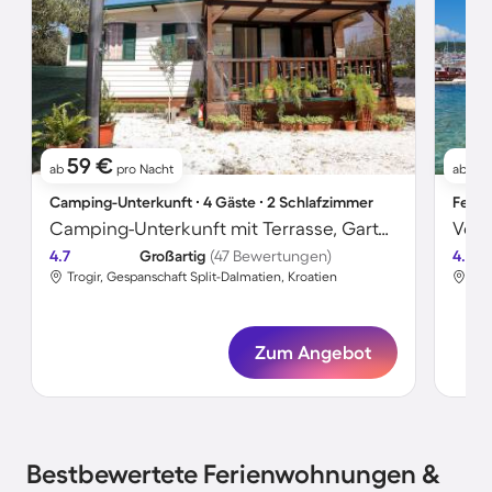
59 €
8
ab
pro Nacht
ab
Camping-Unterkunft ∙ 4 Gäste ∙ 2 Schlafzimmer
Ferie
Camping-Unterkunft mit Terrasse, Garten und Grill | Naturblick
4.7
Großartig
(47 Bewertungen)
4.8
Trogir, Gespanschaft Split-Dalmatien, Kroatien
Tro
Zum Angebot
Bestbewertete Ferienwohnungen &