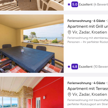
5.0
Exzellent
(4 Bewer
Ferienwohnung ∙ 6 Gäste ∙
Apartment mit Grill u
Vir, Zadar, Kroatien
Ferienwohnung mit atemberaube
Personen – Ihr perfekter Rück
4.8
Exzellent
(10 Bewe
Ferienwohnung ∙ 4 Gäste ∙
Apartment mit Terrass
Vir, Zadar, Kroatien
Ferienwohnung mit traumhaftem 
perfekter Rückzugsort am Stra