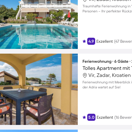
Traumhafte Ferienwohnung in Vi
Personen – Ihr perfekter Rückz
4.9
Exzellent
(47 Bewe
Ferienwohnung ∙ 6 Gäste ∙
Tolles Apartment mit 
Vir, Zadar, Kroatien
Ferienwohnung mit Meerblick in
der Adria wartet auf Sie!
5.0
Exzellent
(16 Bewe