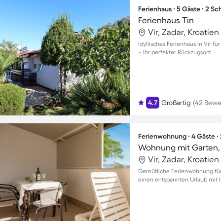
Ferienhaus ∙ 5 Gäste ∙ 2 S
Ferienhaus Tin
Vir, Zadar, Kroatien
Idyllisches Ferienhaus in Vir f
– Ihr perfekter Rückzugsort!
4.7
Großartig
(42 Bewe
Ferienwohnung ∙ 4 Gäste ∙
Vir, Zadar, Kroatien
Gemütliche Ferienwohnung für 4
einen entspannten Urlaub mit I