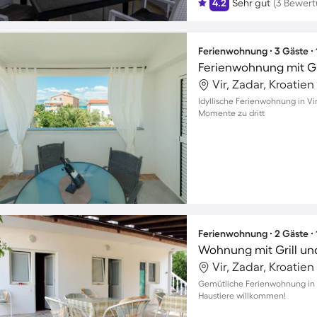
4.2
Sehr gut
(3 Bewer
Ferienwohnung ∙ 3 Gäste ∙
Ferienwohnung mit Gr
Vir, Zadar, Kroatien
Idyllische Ferienwohnung in Vi
Momente zu dritt
Ferienwohnung ∙ 2 Gäste ∙
Wohnung mit Grill und
Vir, Zadar, Kroatien
Gemütliche Ferienwohnung in V
Haustiere willkommen!