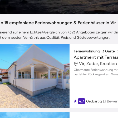
op 15 empfohlene Ferienwohnungen & Ferienhäuser in Vir
sierend auf einem Echtzeit-Vergleich von 7.393 Angeboten zeigen wir dir 
t dem besten Verhältnis aus Qualität, Preis und Gästebewertungen.
Ferienwohnung ∙ 3 Gäste ∙
Apartment mit Terrass
Vir, Zadar, Kroatien
Charmante Ferienwohnung mit Me
perfekter Rückzugsort am Wass
4.7
Großartig
(3 Bewer