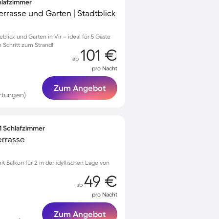
chlafzimmer
Terrasse und Garten | Stadtblick
lick und Garten in Vir – ideal für 5 Gäste
 Schritt zum Strand!
101 €
ab
pro Nacht
Zum Angebot
rtungen)
 1 Schlafzimmer
errasse
Balkon für 2 in der idyllischen Lage von
49 €
ab
pro Nacht
Zum Angebot