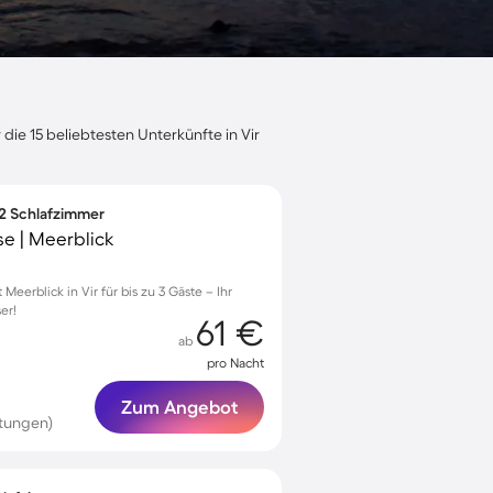
die 15 beliebtesten Unterkünfte in Vir
 2 Schlafzimmer
e | Meerblick
erblick in Vir für bis zu 3 Gäste – Ihr
er!
61 €
ab
pro Nacht
Zum Angebot
tungen)