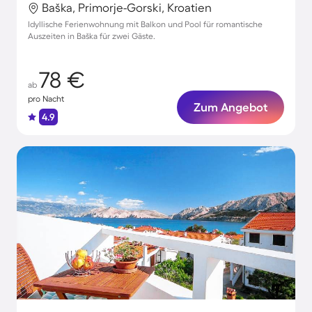
Baška, Primorje-Gorski, Kroatien
Idyllische Ferienwohnung mit Balkon und Pool für romantische
Auszeiten in Baška für zwei Gäste.
78 €
ab
pro Nacht
Zum Angebot
4.9