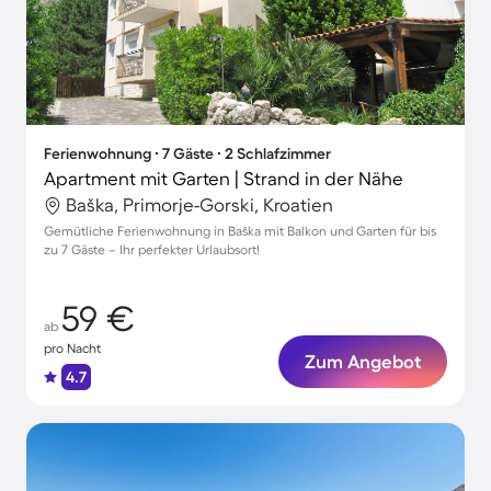
Ferienwohnung ∙ 7 Gäste ∙ 2 Schlafzimmer
Apartment mit Garten | Strand in der Nähe
Baška, Primorje-Gorski, Kroatien
Gemütliche Ferienwohnung in Baška mit Balkon und Garten für bis
zu 7 Gäste – Ihr perfekter Urlaubsort!
59 €
ab
pro Nacht
Zum Angebot
4.7