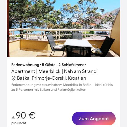
Ferienwohnung ∙ 5 Gäste ∙ 2 Schlafzimmer
Apartment | Meerblick | Nah am Strand
Baška, Primorje-Gorski, Kroatien
Ferienwohnung mit traumhaftem Meerblick in Baška – ideal für bis
zu 5 Personen mit Balkon und Parkmöglichkeiten
90 €
ab
Zum Angebot
pro Nacht