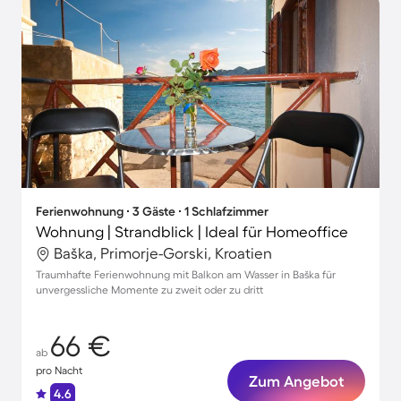
Ferienwohnung ∙ 3 Gäste ∙ 1 Schlafzimmer
Wohnung | Strandblick | Ideal für Homeoffice
Baška, Primorje-Gorski, Kroatien
Traumhafte Ferienwohnung mit Balkon am Wasser in Baška für
unvergessliche Momente zu zweit oder zu dritt
66 €
ab
pro Nacht
Zum Angebot
4.6