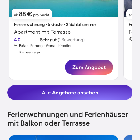
88 €
5
ab
pro Nacht
ab
Ferienwohnung ∙ 6 Gäste ∙ 2 Schlafzimmer
Ferie
Apartment mit Terrasse
Feri
4.0
Sehr gut
(1 Bewertung)
Baš
Baška, Primorje-Gorski, Kroatien
Kli
Klimaanlage
Zum Angebot
Alle Angebote ansehen
Ferienwohnungen und Ferienhäuser
mit Balkon oder Terrasse