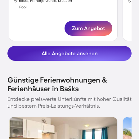
Baška, Primorje-Gorski, Kroatien
Baš
Pool
Poo
Zum Angebot
Alle Angebote ansehen
Günstige Ferienwohnungen &
Ferienhäuser in Baška
Entdecke preiswerte Unterkünfte mit hoher Qualität
und bestem Preis-Leistungs-Verhältnis.