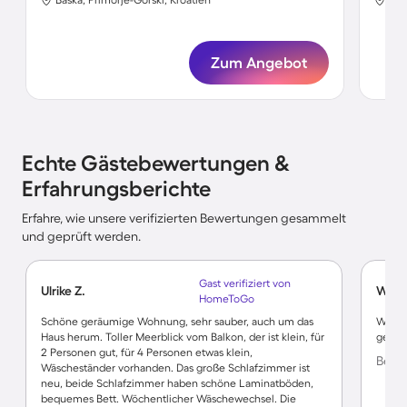
Zum Angebot
Echte Gästebewertungen &
Erfahrungsberichte
Erfahre, wie unsere verifizierten Bewertungen gesammelt
und geprüft werden.
Gast verifiziert von
Ulrike Z.
Wold
HomeToGo
Schöne geräumige Wohnung, sehr sauber, auch um das
War al
Haus herum. Toller Meerblick vom Balkon, der ist klein, für
gefeh
2 Personen gut, für 4 Personen etwas klein,
Bewe
Wäscheständer vorhanden. Das große Schlafzimmer ist
neu, beide Schlafzimmer haben schöne Laminatböden,
bequemes Bett. Wöchentlicher Wäschewechsel. Die