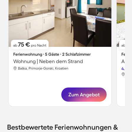
75 €
6
ab
pro Nacht
ab
Ferienwohnung ∙ 5 Gäste ∙ 2 Schlafzimmer
Ferie
Wohnung | Neben dem Strand
Apar
Baška, Primorje-Gorski, Kroatien
4.0
Baš
Zum Angebot
Bestbewertete Ferienwohnungen &