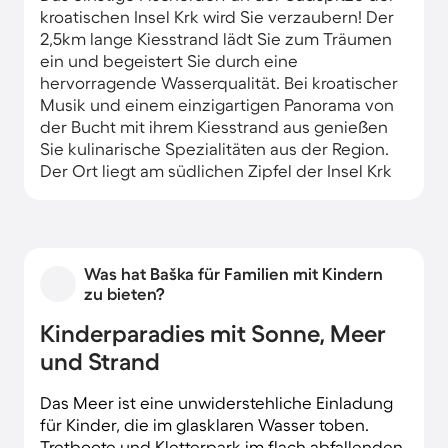
kroatischen Insel Krk wird Sie verzaubern! Der
2,5km lange Kiesstrand lädt Sie zum Träumen
ein und begeistert Sie durch eine
hervorragende Wasserqualität. Bei kroatischer
Musik und einem einzigartigen Panorama von
der Bucht mit ihrem Kiesstrand aus genießen
Sie kulinarische Spezialitäten aus der Region.
Der Ort liegt am südlichen Zipfel der Insel Krk
und Sie können ihn bequem über die Brücke
Otok Most
erreichen. Komfortable
Appartements in Strandnähe mit WLAN und
Parkplätzen vor dem Ferienhaus versprechen
Was hat Baška für Familien mit Kindern
Ihnen Erholung pur.
zu bieten?
Kinderparadies mit Sonne, Meer
und Strand
Das Meer ist eine unwiderstehliche Einladung
für Kinder, die im glasklaren Wasser toben.
Tretboote und Kletterpark im flach abfallenden