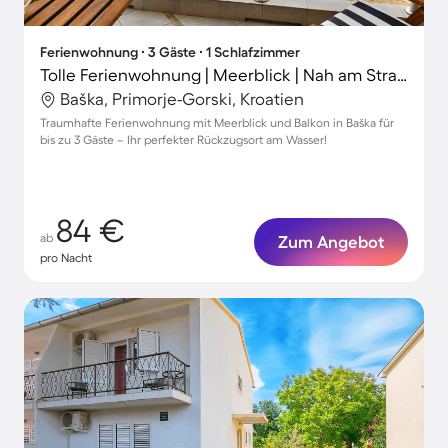
Ferienwohnung ∙ 3 Gäste ∙ 1 Schlafzimmer
Tolle Ferienwohnung | Meerblick | Nah am Strand
Baška, Primorje-Gorski, Kroatien
Traumhafte Ferienwohnung mit Meerblick und Balkon in Baška für
bis zu 3 Gäste – Ihr perfekter Rückzugsort am Wasser!
84 €
ab
Zum Angebot
pro Nacht