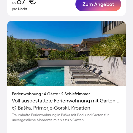
87 €
ab
Zum Angebot
pro Nacht
Ferienwohnung ∙ 4 Gäste ∙ 2 Schlafzimmer
Voll ausgestattete Ferienwohnung mit Garten und Pool
Baška, Primorje-Gorski, Kroatien
Traumhafte Ferienwohnung in Baška mit Pool und Garten für
unvergessliche Momente mit bis zu 6 Gästen