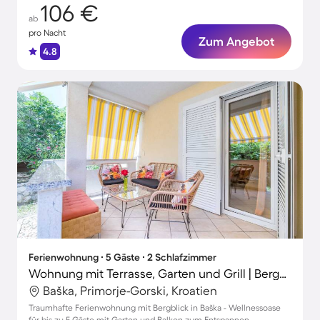
106 €
ab
pro Nacht
Zum Angebot
4.8
Ferienwohnung ∙ 5 Gäste ∙ 2 Schlafzimmer
Wohnung mit Terrasse, Garten und Grill | Bergblick | Strand in der Nähe
Baška, Primorje-Gorski, Kroatien
Traumhafte Ferienwohnung mit Bergblick in Baška - Wellnessoase
für bis zu 5 Gäste mit Garten und Balkon zum Entspannen