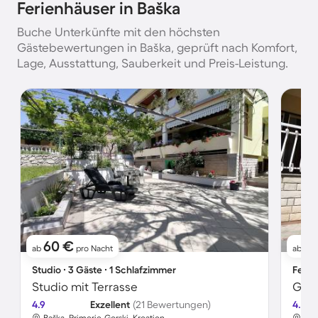
Ferienhäuser in Baška
Buche Unterkünfte mit den höchsten
Gästebewertungen in Baška, geprüft nach Komfort,
Lage, Ausstattung, Sauberkeit und Preis-Leistung.
60 €
81
ab
pro Nacht
ab
Studio ∙ 3 Gäste ∙ 1 Schlafzimmer
Ferie
Studio mit Terrasse
4.9
Exzellent
(21 Bewertungen)
4.5
Baška, Primorje-Gorski, Kroatien
Baš