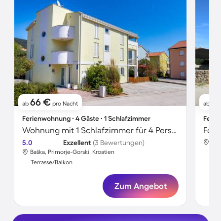
66 €
5
ab
pro Nacht
ab
Ferienwohnung ∙ 4 Gäste ∙ 1 Schlafzimmer
Ferie
Wohnung mit 1 Schlafzimmer für 4 Personen
Feri
5.0
Exzellent
(3 Bewertungen)
Baš
Baška, Primorje-Gorski, Kroatien
Ter
Terrasse/Balkon
Zum Angebot