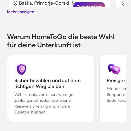
Baška, Primorje-Gorski, Kroatien
B
Zum Angebot
Mehr anzeigen
Warum HomeToGo die beste Wahl
für deine Unterkunft ist
Sicher bezahlen und auf dem
Preisgekr
richtigen Weg bleiben
Erlebe nahtl
Wähle lokale, vertrauenswürdige
Support bei 
Zahlungsmethoden sowie eine
Bedenken.
Reiseversicherung und andere
Zusatzleistungen.