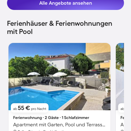
Alle Angebote ansehen
Ferienhäuser & Ferienwohnungen
mit Pool
55 €
1
ab
pro Nacht
ab
Ferienwohnung ∙ 2 Gäste ∙ 1 Schlafzimmer
Ferie
Apartment mit Garten, Pool und Terrasse | Neben dem Strand
Apar