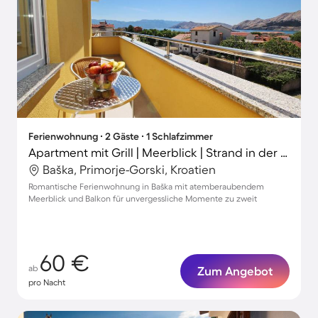
Ferienwohnung ∙ 2 Gäste ∙ 1 Schlafzimmer
Apartment mit Grill | Meerblick | Strand in der Nähe | Haustiere sind willkommen
Baška, Primorje-Gorski, Kroatien
Romantische Ferienwohnung in Baška mit atemberaubendem
Meerblick und Balkon für unvergessliche Momente zu zweit
60 €
ab
Zum Angebot
pro Nacht