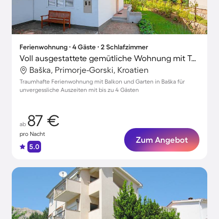
Ferienwohnung ∙ 4 Gäste ∙ 2 Schlafzimmer
Voll ausgestattete gemütliche Wohnung mit Terrasse und Garten | Stadtblick | Nah am Strand
Baška, Primorje-Gorski, Kroatien
Traumhafte Ferienwohnung mit Balkon und Garten in Baška für
unvergessliche Auszeiten mit bis zu 4 Gästen
87 €
ab
pro Nacht
Zum Angebot
5.0