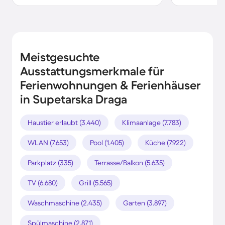
Meistgesuchte
Ausstattungsmerkmale für
Ferienwohnungen & Ferienhäuser
in Supetarska Draga
Haustier erlaubt (3.440)
Klimaanlage (7.783)
WLAN (7.653)
Pool (1.405)
Küche (7.922)
Parkplatz (335)
Terrasse/Balkon (5.635)
TV (6.680)
Grill (5.565)
Waschmaschine (2.435)
Garten (3.897)
Spülmaschine (2.871)