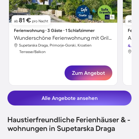
81 €
5
ab
pro Nacht
ab
Ferienwohnung ∙ 3 Gäste ∙ 1 Schlafzimmer
Ferie
Wunderschöne Ferienwohnung mit Grill, schnellem Internet und Garten
Supetarska Draga, Primorje-Gorski, Kroatien
4.7
Sup
Terrasse/Balkon
Ter
Zum Angebot
Alle Angebote ansehen
Haustierfreundliche Ferienhäuser & -
wohnungen in Supetarska Draga