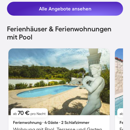
Alle Angebote ansehen
Ferienhäuser & Ferienwohnungen
mit Pool
70 €
1
ab
pro Nacht
ab
Ferienwohnung ∙ 4 Gäste ∙ 2 Schlafzimmer
Ferie
Wohnung mit Pool, Terrasse und Garten | Naturblick