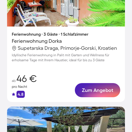
Ferienwohnung ∙ 3 Gäste ∙ 1 Schlafzimmer
Ferienwohnung Dorka
Supetarska Draga, Primorje-Gorski, Kroatien
Idyllische Ferienwohnung in Palit mit Garten und Wellness für
erholsame Tage mit Ihrem Haustier, ideal für bis zu 3 Gäste
46 €
ab
pro Nacht
Zum Angebot
4.8