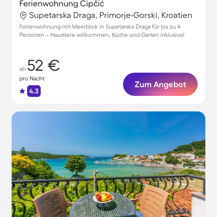
Ferienwohnung Čipčić
Supetarska Draga, Primorje-Gorski, Kroatien
Ferienwohnung mit Meerblick in Supetarska Draga für bis zu 4
Personen – Haustiere willkommen, Küche und Garten inklusive!
52 €
ab
pro Nacht
Zum Angebot
4.3