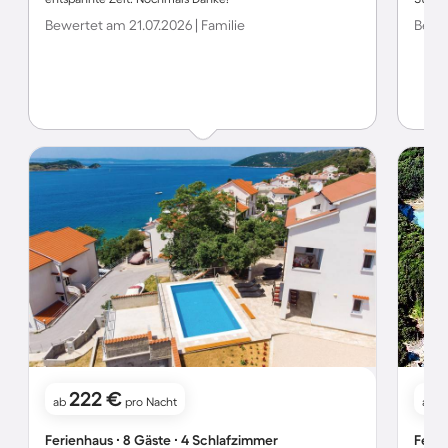
Bewertet am 21.07.2026 | Familie
Bewer
222 €
1
ab
pro Nacht
ab
Ferienhaus ∙ 8 Gäste ∙ 4 Schlafzimmer
Ferie