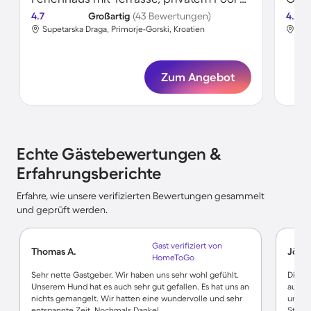
4.7
Großartig
(43 Bewertungen)
4.8
Supetarska Draga, Primorje-Gorski, Kroatien
Sup
Zum Angebot
Echte Gästebewertungen &
Erfahrungsberichte
Erfahre, wie unsere verifizierten Bewertungen gesammelt
und geprüft werden.
Gast verifiziert von
Thomas A.
Jörg 
HomeToGo
Sehr nette Gastgeber. Wir haben uns sehr wohl gefühlt.
Die Un
Unserem Hund hat es auch sehr gut gefallen. Es hat uns an
ausges
nichts gemangelt. Wir hatten eine wundervolle und sehr
und s
entspannte Zeit. Nochmals Danke!
Stränd