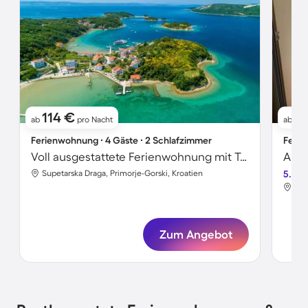
114 €
7
ab
pro Nacht
ab
Ferienwohnung ∙ 4 Gäste ∙ 2 Schlafzimmer
Ferie
Voll ausgestattete Ferienwohnung mit Terrasse und Grill | Meerblick
Apar
Supetarska Draga, Primorje-Gorski, Kroatien
5.0
Sup
Zum Angebot