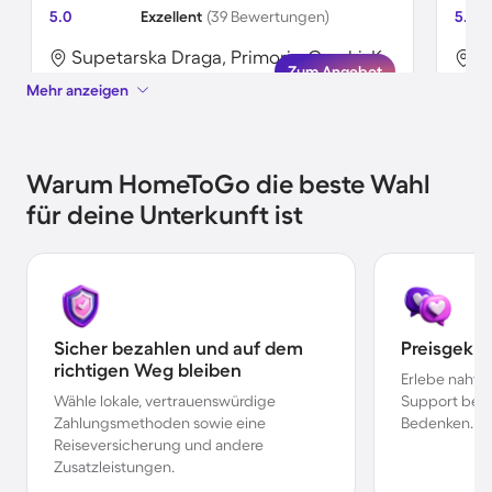
5.0
Exzellent
(39 Bewertungen)
5.0
Supetarska Draga, Primorje-Gorski, Kroatien
Zum Angebot
Mehr anzeigen
Warum HomeToGo die beste Wahl
für deine Unterkunft ist
Sicher bezahlen und auf dem
Preisgekr
richtigen Weg bleiben
Erlebe nahtl
Wähle lokale, vertrauenswürdige
Support bei 
Zahlungsmethoden sowie eine
Bedenken.
Reiseversicherung und andere
Zusatzleistungen.