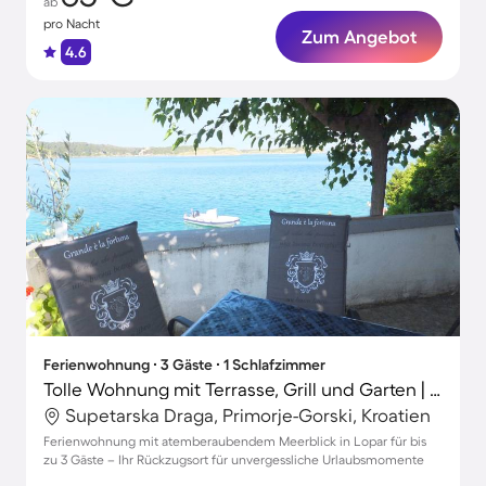
ab
pro Nacht
Zum Angebot
4.6
Ferienwohnung ∙ 3 Gäste ∙ 1 Schlafzimmer
Tolle Wohnung mit Terrasse, Grill und Garten | Meerblick
Supetarska Draga, Primorje-Gorski, Kroatien
Ferienwohnung mit atemberaubendem Meerblick in Lopar für bis
zu 3 Gäste – Ihr Rückzugsort für unvergessliche Urlaubsmomente