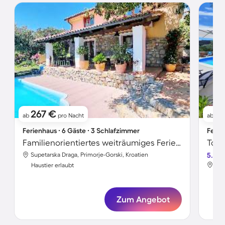
267 €
11
ab
pro Nacht
ab
Ferienhaus ∙ 6 Gäste ∙ 3 Schlafzimmer
Ferie
Familienorientiertes weiträumiges Ferienhaus mit Grill, Terrasse und Pool | Haustiere erlaubt
Supetarska Draga, Primorje-Gorski, Kroatien
5.0
Sup
Haustier erlaubt
Hau
Zum Angebot