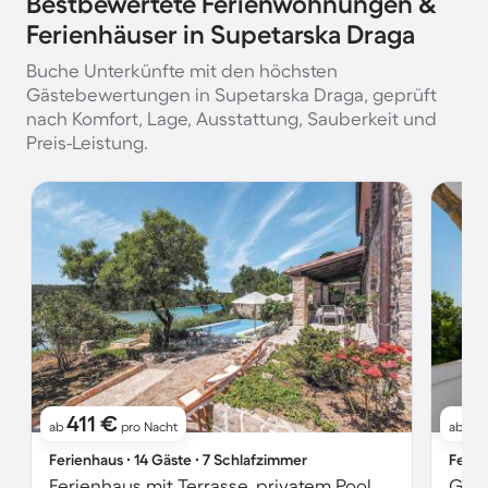
Bestbewertete Ferienwohnungen &
Ferienhäuser in Supetarska Draga
Buche Unterkünfte mit den höchsten
Gästebewertungen in Supetarska Draga, geprüft
nach Komfort, Lage, Ausstattung, Sauberkeit und
Preis-Leistung.
411 €
1
ab
pro Nacht
ab
Ferienhaus ∙ 14 Gäste ∙ 7 Schlafzimmer
Ferie
Ferienhaus mit Terrasse, privatem Pool und Grill | Wasserblick