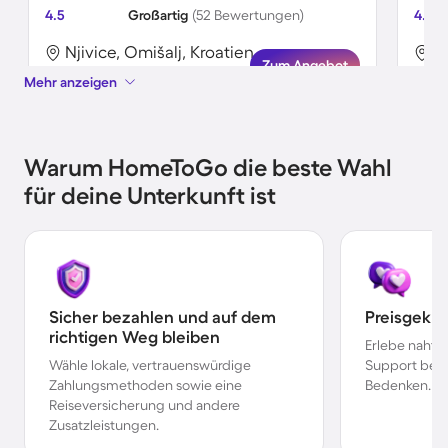
4.5
Großartig
(52 Bewertungen)
4.7
Njivice, Omišalj, Kroatien
N
Zum Angebot
Mehr anzeigen
Warum HomeToGo die beste Wahl
für deine Unterkunft ist
Sicher bezahlen und auf dem
Preisgekr
richtigen Weg bleiben
Erlebe nahtl
Wähle lokale, vertrauenswürdige
Support bei 
Zahlungsmethoden sowie eine
Bedenken.
Reiseversicherung und andere
Zusatzleistungen.