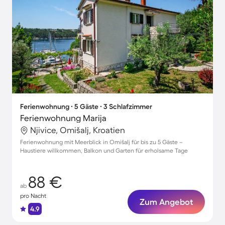
Ferienwohnung ∙ 5 Gäste ∙ 3 Schlafzimmer
Ferienwohnung Marija
Njivice, Omišalj, Kroatien
Ferienwohnung mit Meerblick in Omišalj für bis zu 5 Gäste –
Haustiere willkommen, Balkon und Garten für erholsame Tage
88 €
ab
pro Nacht
Zum Angebot
4.9