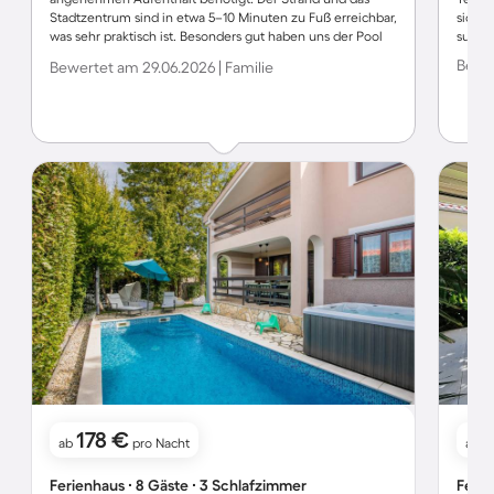
Stadtzentrum sind in etwa 5–10 Minuten zu Fuß erreichbar,
sich 
was sehr praktisch ist. Besonders gut haben uns der Pool
summa
und der Whirlpool gefallen – sie haben den Urlaub noch
Bewer
Bewertet am 29.06.2026 | Familie
angenehmer gemacht. Falls es kleine Probleme gab,
wurden diese schnell gelöst, und die Kommunikation mit
dem Gastgeber war unkompliziert. Insgesamt hat uns das
Haus sehr gut gefallen. Wir können die Unterkunft auf
jeden Fall weiterempfehlen.
178 €
1
ab
pro Nacht
ab
Ferienhaus ∙ 8 Gäste ∙ 3 Schlafzimmer
Ferie