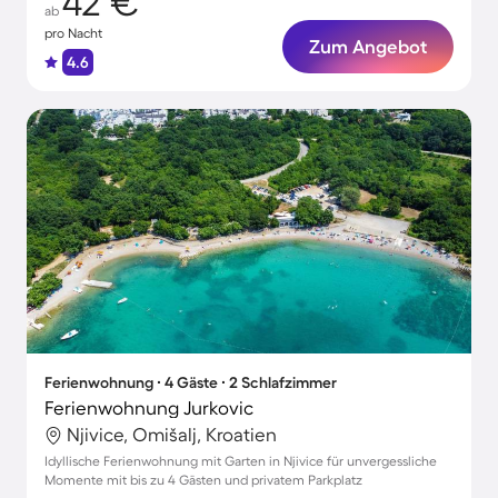
42 €
ab
pro Nacht
Zum Angebot
4.6
Ferienwohnung ∙ 4 Gäste ∙ 2 Schlafzimmer
Ferienwohnung Jurkovic
Njivice, Omišalj, Kroatien
Idyllische Ferienwohnung mit Garten in Njivice für unvergessliche
Momente mit bis zu 4 Gästen und privatem Parkplatz