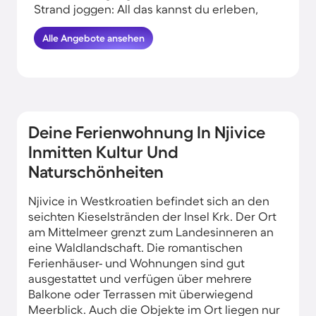
Strand joggen: All das kannst du erleben,
wenn du deinen Urlaub in Strandnähe in
Alle Angebote ansehen
Njivice verbringst. HomeToGo hat für dich
und deine Familie die besten Angebote
herausgesucht. Finde hier die schönsten
Ferienunterkünfte in der Nähe von der
Küste in Njivice und komme garantiert
erholt und munter wieder nachhause.
Deine Ferienwohnung In Njivice
Inmitten Kultur Und
Naturschönheiten
Njivice in Westkroatien befindet sich an den
seichten Kieselstränden der Insel Krk. Der Ort
am Mittelmeer grenzt zum Landesinneren an
eine Waldlandschaft. Die romantischen
Ferienhäuser- und Wohnungen sind gut
ausgestattet und verfügen über mehrere
Balkone oder Terrassen mit überwiegend
Meerblick. Auch die Objekte im Ort liegen nur