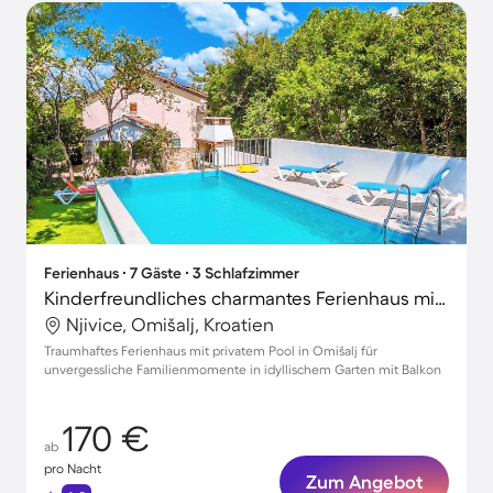
Ferienhaus ∙ 7 Gäste ∙ 3 Schlafzimmer
Kinderfreundliches charmantes Ferienhaus mit Grill, privatem Pool und Garten
Njivice, Omišalj, Kroatien
Traumhaftes Ferienhaus mit privatem Pool in Omišalj für
unvergessliche Familienmomente in idyllischem Garten mit Balkon
170 €
ab
pro Nacht
Zum Angebot