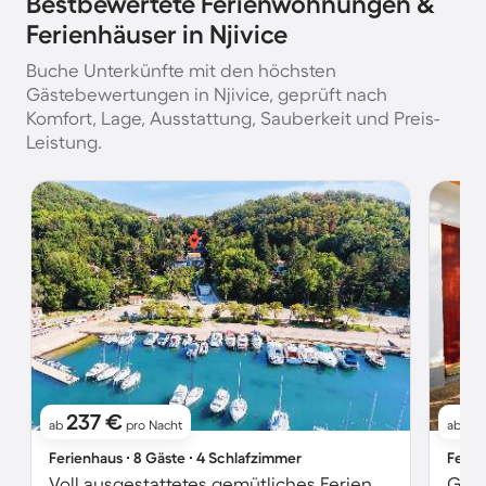
Bestbewertete Ferienwohnungen &
Ferienhäuser in Njivice
Buche Unterkünfte mit den höchsten
Gästebewertungen in Njivice, geprüft nach
Komfort, Lage, Ausstattung, Sauberkeit und Preis-
Leistung.
237 €
6
ab
pro Nacht
ab
Ferienhaus ∙ 8 Gäste ∙ 4 Schlafzimmer
Ferie
Voll ausgestattetes gemütliches Ferienhaus mit Terrasse, privatem Pool und Grill | Wasserblick | Strand in der Nähe | Haustiere erlaubt