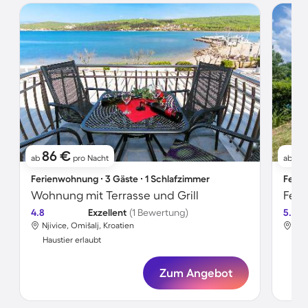
86 €
7
ab
pro Nacht
ab
Ferienwohnung ∙ 3 Gäste ∙ 1 Schlafzimmer
Ferie
Wohnung mit Terrasse und Grill
Feri
4.8
Exzellent
(1 Bewertung)
5.0
Njivice, Omišalj, Kroatien
Nji
Haustier erlaubt
Hau
Zum Angebot