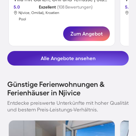
5.0
Exzellent
(108 Bewertungen)
5.0
Njivice, Omišalj, Kroatien
Nji
Pool
Poo
Zum Angebot
Alle Angebote ansehen
Günstige Ferienwohnungen &
Ferienhäuser in Njivice
Entdecke preiswerte Unterkünfte mit hoher Qualität
und bestem Preis-Leistungs-Verhältnis.