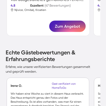
4.8
Exzellent
(47 Bewertungen)
4.5
Njivice, Omišalj, Kroatien
Nji
Zum Angebot
Echte Gästebewertungen &
Erfahrungsberichte
Erfahre, wie unsere verifizierten Bewertungen gesammelt
und geprüft werden.
Gast verifiziert von
Irene O.
Hans 
HomeToGo
Wir haben eine Woche zu viert in diesem Haus verbracht.
Sehr l
Das Haus entspricht genau den Fotos und der
vorhan
Beschreibung. Es ist alles vorhanden, was man für einen
einfa
angenehmen Aufenthalt benötigt. Der Strand und das
Terras