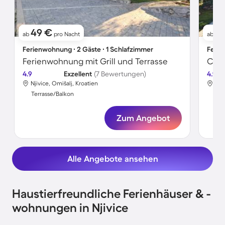
49 €
5
ab
pro Nacht
ab
Ferienwohnung ∙ 2 Gäste ∙ 1 Schlafzimmer
Ferie
Ferienwohnung mit Grill und Terrasse
Char
4.9
Exzellent
(7 Bewertungen)
4.9
Njivice, Omišalj, Kroatien
Nji
Terrasse/Balkon
Ter
Zum Angebot
Alle Angebote ansehen
Haustierfreundliche Ferienhäuser & -
wohnungen in Njivice