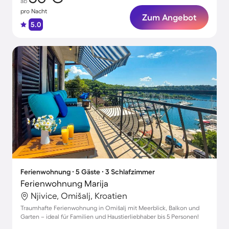
ab
pro Nacht
Zum Angebot
5.0
Ferienwohnung ∙ 5 Gäste ∙ 3 Schlafzimmer
Ferienwohnung Marija
Njivice, Omišalj, Kroatien
Traumhafte Ferienwohnung in Omišalj mit Meerblick, Balkon und
Garten – ideal für Familien und Haustierliebhaber bis 5 Personen!