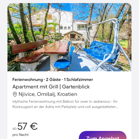
Ferienwohnung ∙ 2 Gäste ∙ 1 Schlafzimmer
Apartment mit Grill | Gartenblick
Njivice, Omišalj, Kroatien
Idyllische Ferienwohnung mit Balkon für zwei in Jadranovo - Ihr
Rückzugsort an der Adria mit Parkplatz und voll ausgestatteter
Küche.
57 €
ab
pro Nacht
Zum Angebot