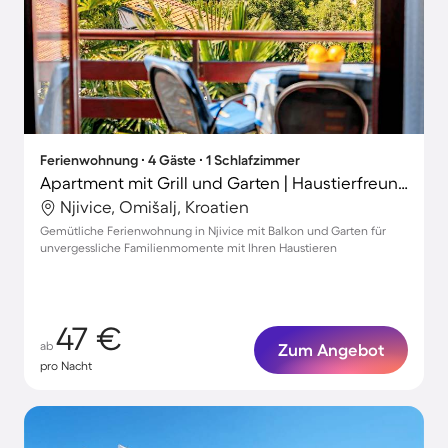
Ferienwohnung ∙ 4 Gäste ∙ 1 Schlafzimmer
Apartment mit Grill und Garten | Haustierfreundlich
Njivice, Omišalj, Kroatien
Gemütliche Ferienwohnung in Njivice mit Balkon und Garten für
unvergessliche Familienmomente mit Ihren Haustieren
47 €
ab
Zum Angebot
pro Nacht