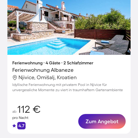
Ferienwohnung ∙ 4 Gäste ∙ 2 Schlafzimmer
Ferienwohnung Albaneze
Njivice, Omišalj, Kroatien
Idyllische Ferienwohnung mit privatem Pool in Njivice für
unvergessliche Momente zu viert in traumhaftem Gartenambiente
112 €
ab
pro Nacht
Zum Angebot
4.7