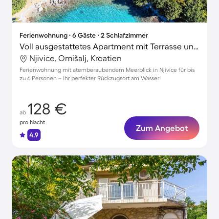
Ferienwohnung ∙ 6 Gäste ∙ 2 Schlafzimmer
Voll ausgestattetes Apartment mit Terrasse und Grill | Meerblick
Njivice, Omišalj, Kroatien
Ferienwohnung mit atemberaubendem Meerblick in Njivice für bis
zu 6 Personen – Ihr perfekter Rückzugsort am Wasser!
128 €
ab
pro Nacht
Zum Angebot
4.9