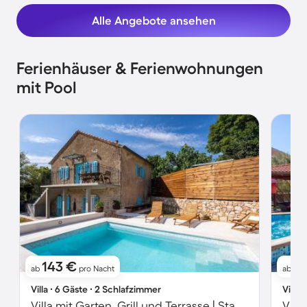
Alle Angebote ansehen
Ferienhäuser & Ferienwohnungen
mit Pool
143 €
2
ab
pro Nacht
ab
Villa ∙ 6 Gäste ∙ 2 Schlafzimmer
Villa 
Villa mit Garten, Grill und Terrasse | Stadtblick
Vill