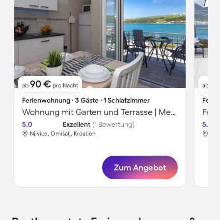
90 €
1
ab
pro Nacht
ab
Ferienwohnung ∙ 3 Gäste ∙ 1 Schlafzimmer
Ferie
Wohnung mit Garten und Terrasse | Meerblick
5.0
Exzellent
(1 Bewertung)
5.0
Njivice, Omišalj, Kroatien
Nji
Zum Angebot