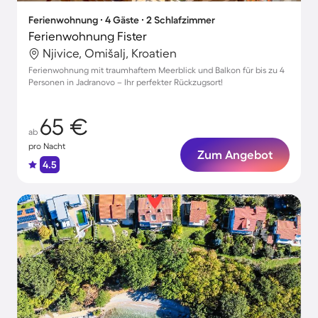
Ferienwohnung ∙ 4 Gäste ∙ 2 Schlafzimmer
Ferienwohnung Fister
Njivice, Omišalj, Kroatien
Ferienwohnung mit traumhaftem Meerblick und Balkon für bis zu 4
Personen in Jadranovo – Ihr perfekter Rückzugsort!
65 €
ab
pro Nacht
Zum Angebot
4.5