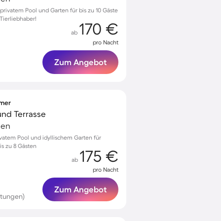
 privatem Pool und Garten für bis zu 10 Gäste
Tierliebhaber!
170 €
ab
pro Nacht
Zum Angebot
mmer
 und Terrasse
ien
privatem Pool und idyllischem Garten für
s zu 8 Gästen
175 €
ab
pro Nacht
Zum Angebot
rtungen)