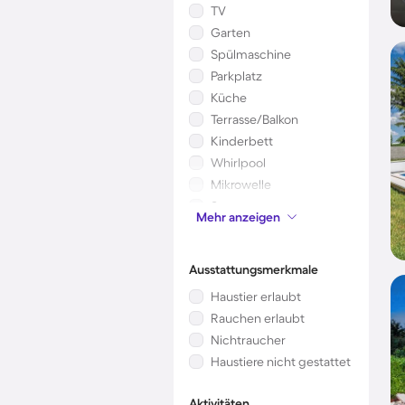
TV
Garten
Spülmaschine
Parkplatz
Küche
Terrasse/Balkon
Kinderbett
Whirlpool
Mikrowelle
Sauna
Mehr anzeigen
Kamin/Ofen
Ausstattungsmerkmale
Haustier erlaubt
Rauchen erlaubt
Nichtraucher
Haustiere nicht gestattet
Aktivitäten