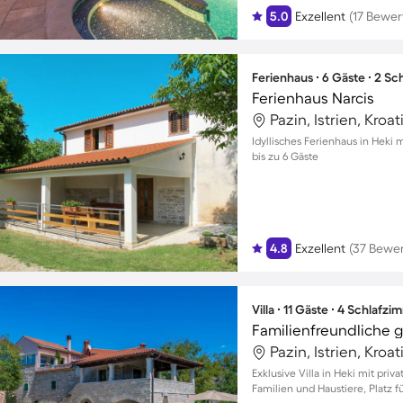
5.0
Exzellent
(17 Bewe
Ferienhaus ∙ 6 Gäste ∙ 2 S
Ferienhaus Narcis
Pazin, Istrien, Kroat
Idyllisches Ferienhaus in Heki 
bis zu 6 Gäste
4.8
Exzellent
(37 Bewe
Villa ∙ 11 Gäste ∙ 4 Schlafz
Pazin, Istrien, Kroat
Exklusive Villa in Heki mit pri
Familien und Haustiere, Platz fü