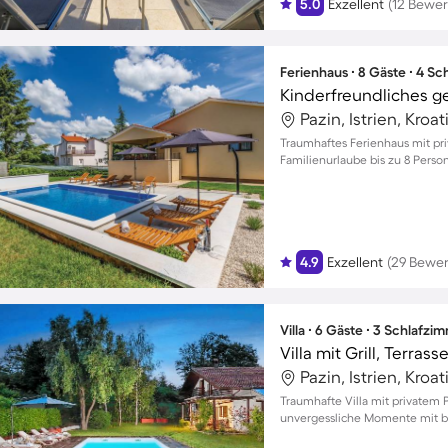
5.0
Exzellent
(12 Bewe
Ferienhaus ∙ 8 Gäste ∙ 4 S
Pazin, Istrien, Kroat
Traumhaftes Ferienhaus mit pri
Familienurlaube bis zu 8 Perso
4.9
Exzellent
(29 Bewe
Villa ∙ 6 Gäste ∙ 3 Schlafzi
Villa mit Grill, Terras
Pazin, Istrien, Kroat
Traumhafte Villa mit privatem 
unvergessliche Momente mit bi