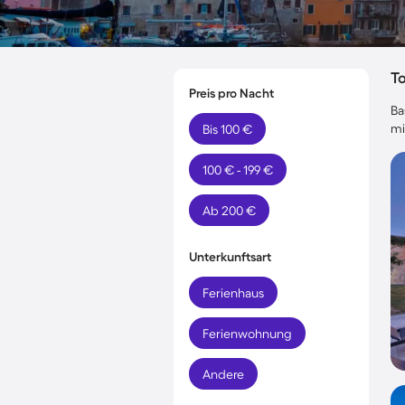
T
Preis pro Nacht
Ba
mi
Bis 100 €
100 € - 199 €
Ab 200 €
Unterkunftsart
Ferienhaus
Ferienwohnung
Andere