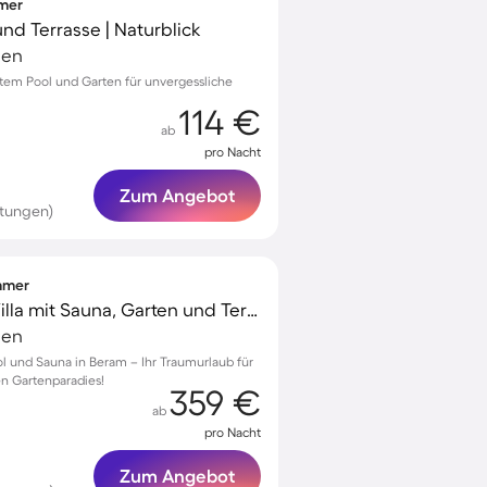
mmer
 und Terrasse | Naturblick
ien
ivatem Pool und Garten für unvergessliche
114 €
ab
pro Nacht
Zum Angebot
rtungen)
immer
Familienfreundliche Villa mit Sauna, Garten und Terrasse
ien
ol und Sauna in Beram – Ihr Traumurlaub für
en Gartenparadies!
359 €
ab
pro Nacht
Zum Angebot