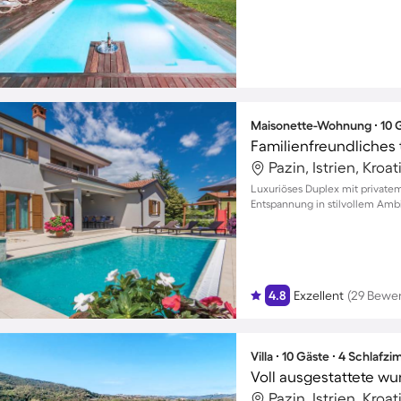
Maisonette-Wohnung ∙ 10 G
Pazin, Istrien, Kroat
Luxuriöses Duplex mit privatem 
Entspannung in stilvollem Amb
4.8
Exzellent
(29 Bewe
Villa ∙ 10 Gäste ∙ 4 Schlafz
Pazin, Istrien, Kroat