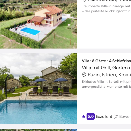
Traumhafte Villa in Zarečje mit
– der perfekte Rückzugsort für 
Villa ∙ 8 Gäste ∙ 4 Schlafzi
Villa mit Grill, Garten
Pazin, Istrien, Kroat
Exklusive Villa in Bertoši mit 
unvergessliche Momente mit bi
5.0
Exzellent
(21 Bewe