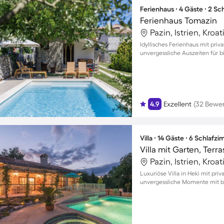
Ferienhaus ∙ 4 Gäste ∙ 2 S
Ferienhaus Tomazin
Pazin, Istrien, Kroat
Idyllisches Ferienhaus mit priv
unvergessliche Auszeiten für b
4.9
Exzellent
(32 Bewe
Villa ∙ 14 Gäste ∙ 6 Schlafz
Pazin, Istrien, Kroat
Luxuriöse Villa in Heki mit pri
unvergessliche Momente mit bi