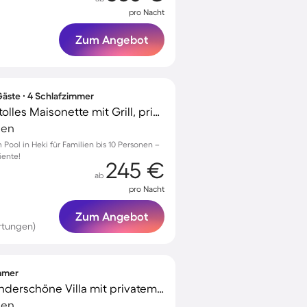
pro Nacht
Zum Angebot
äste ∙ 4 Schlafzimmer
Familienfreundliches tolles Maisonette mit Grill, privatem Pool und Whirlpool
ien
Pool in Heki für Familien bis 10 Personen –
iente!
245 €
ab
pro Nacht
Zum Angebot
rtungen)
immer
Voll ausgestattete wunderschöne Villa mit privatem Pool, Grill und Garten | Hunde erlaubt
ien