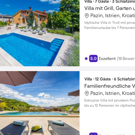
Villa ∙ 7 Gäste ∙ 3 Schlafzi
Villa mit Grill, Garten
Pazin, Istrien, Kroat
Idyllische Villa in Trviž mit pr
Familienurlaube bis 7 Personen
5.0
Exzellent
(18 Bewe
Villa ∙ 12 Gäste ∙ 6 Schlafz
Pazin, Istrien, Kroat
Exklusive Villa mit privatem Po
bis zu 12 Personen im idyllisch