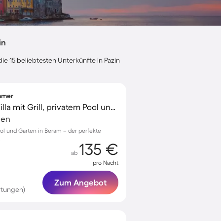
in
ie 15 beliebtesten Unterkünfte in Pazin
immer
Familienfreundliche Villa mit Grill, privatem Pool und Terrasse | Ideal für Homeoffice
ien
ool und Garten in Beram – der perfekte
!
135 €
ab
pro Nacht
Zum Angebot
rtungen)