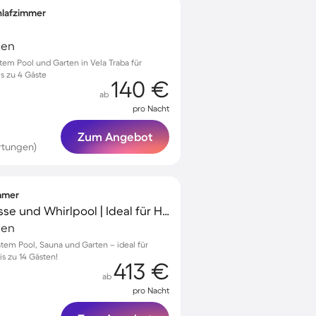
chlafzimmer
ien
atem Pool und Garten in Vela Traba für
is zu 4 Gäste
140 €
ab
pro Nacht
Zum Angebot
rtungen)
immer
Villa mit Garten, Terrasse und Whirlpool | Ideal für Homeoffice
ien
vatem Pool, Sauna und Garten – ideal für
s zu 14 Gästen!
413 €
ab
pro Nacht