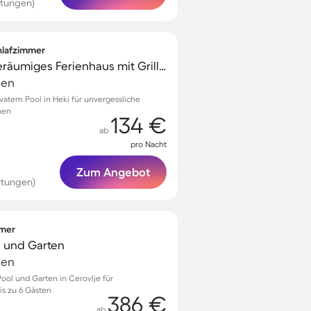
rtungen)
chlafzimmer
Kinderfreundliches geräumiges Ferienhaus mit Grill, Terrasse und privatem Pool
ien
vatem Pool in Heki für unvergessliche
nen
134 €
ab
pro Nacht
Zum Angebot
rtungen)
mmer
se und Garten
ien
Pool und Garten in Cerovlje für
s zu 6 Gästen
386 €
ab