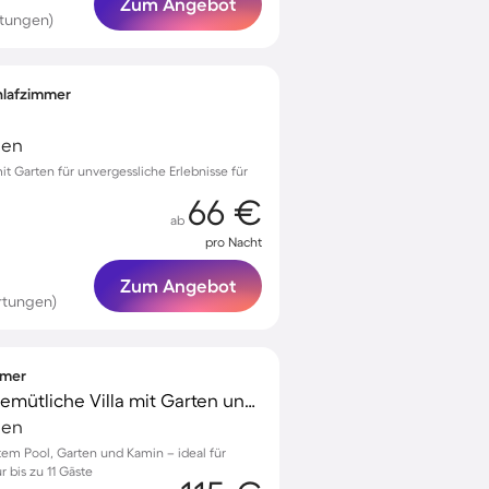
Zum Angebot
rtungen)
chlafzimmer
ien
mit Garten für unvergessliche Erlebnisse für
66 €
ab
pro Nacht
Zum Angebot
rtungen)
immer
Familienfreundliche gemütliche Villa mit Garten und privatem Pool | Naturblick | Haustiere erlaubt
ien
vatem Pool, Garten und Kamin – ideal für
r bis zu 11 Gäste