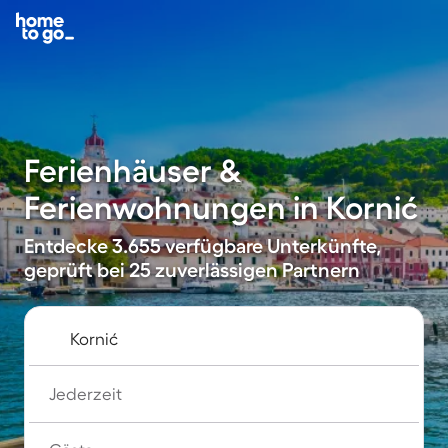
Ferienhäuser &
Ferienwohnungen in Kornić
Entdecke 3.655 verfügbare Unterkünfte,
geprüft bei 25 zuverlässigen Partnern
Jederzeit