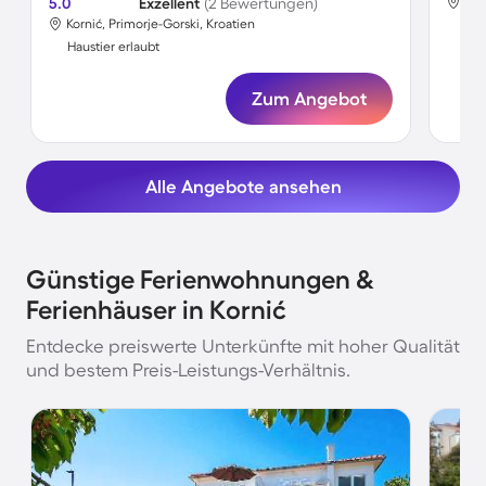
5.0
Exzellent
(2 Bewertungen)
Kor
Kornić, Primorje-Gorski, Kroatien
Hau
Haustier erlaubt
Zum Angebot
Alle Angebote ansehen
Günstige Ferienwohnungen &
Ferienhäuser in Kornić
Entdecke preiswerte Unterkünfte mit hoher Qualität
und bestem Preis-Leistungs-Verhältnis.