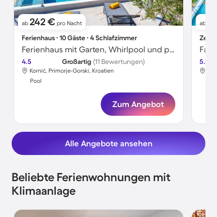
242 €
5
ab
pro Nacht
ab
Ferienhaus ∙ 10 Gäste ∙ 4 Schlafzimmer
Zelt 
Ferienhaus mit Garten, Whirlpool und privatem Pool
4.5
Großartig
(11 Bewertungen)
5.0
Kornić, Primorje-Gorski, Kroatien
Kor
Pool
Poo
Zum Angebot
Alle Angebote ansehen
Beliebte Ferienwohnungen mit
Klimaanlage