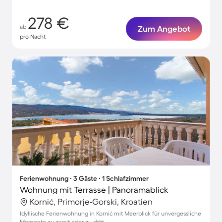
278 €
ab
Zum Angebot
pro Nacht
Ferienwohnung ∙ 3 Gäste ∙ 1 Schlafzimmer
Wohnung mit Terrasse | Panoramablick
Kornić, Primorje-Gorski, Kroatien
Idyllische Ferienwohnung in Kornić mit Meerblick für unvergessliche
Momente zu zweit oder zu dritt