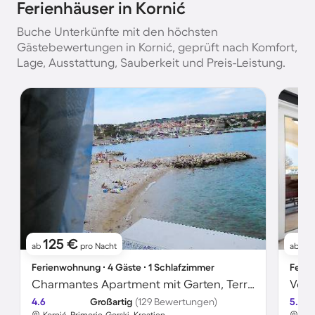
Ferienhäuser in Kornić
Buche Unterkünfte mit den höchsten
Gästebewertungen in Kornić, geprüft nach Komfort,
Lage, Ausstattung, Sauberkeit und Preis-Leistung.
125 €
7
ab
pro Nacht
ab
Ferienwohnung ∙ 4 Gäste ∙ 1 Schlafzimmer
Ferie
Charmantes Apartment mit Garten, Terrasse und Grill | Meerblick | Neben dem Strand
4.6
Großartig
(129 Bewertungen)
5.0
Kornić, Primorje-Gorski, Kroatien
Kor