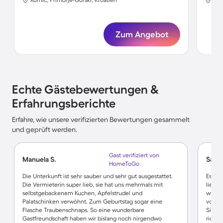
Zum Angebot
Echte Gästebewertungen &
Erfahrungsberichte
Erfahre, wie unsere verifizierten Bewertungen gesammelt
und geprüft werden.
Gast verifiziert von
Manuela S.
Sabin
HomeToGo
Die Unterkunft ist sehr sauber und sehr gut ausgestattet.
Es war
Die Vermieterin super lieb, sie hat uns mehrmals mit
liebe 
selbstgebackenem Kuchen, Apfelstrudel und
wunde
Palatschinken verwöhnt. Zum Geburtstag sogar eine
vom fe
Flasche Traubenschnaps. So eine wunderbare
Sie b
Gastfreundschaft haben wir bislang noch nirgendwo
richti