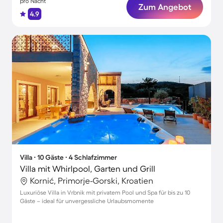
pro Nacht
Zum Angebot
4.9
Villa ∙ 10 Gäste ∙ 4 Schlafzimmer
Villa mit Whirlpool, Garten und Grill
Kornić, Primorje-Gorski, Kroatien
Luxuriöse Villa in Vrbnik mit privatem Pool und Spa für bis zu 10
Gäste – ideal für unvergessliche Urlaubsmomente