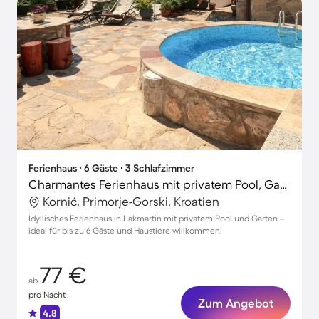
Ferienhaus ∙ 6 Gäste ∙ 3 Schlafzimmer
Charmantes Ferienhaus mit privatem Pool, Garten und Grill | Gartenblick | Haustiere sind willkommen
Kornić, Primorje-Gorski, Kroatien
Idyllisches Ferienhaus in Lakmartin mit privatem Pool und Garten –
ideal für bis zu 6 Gäste und Haustiere willkommen!
77 €
ab
pro Nacht
Zum Angebot
4.8