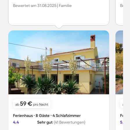
erfahren.
stand 
Bewertet am 31.08.2025 | Familie
Bewer
ende g
eigent
Geschi
keiner
schlim
jeder
ruhig
natur 
59 €
ab
pro Nacht
ab
Ferienhaus ∙ 8 Gäste ∙ 4 Schlafzimmer
Ferie
4.4
Sehr gut
(41 Bewertungen)
5.0