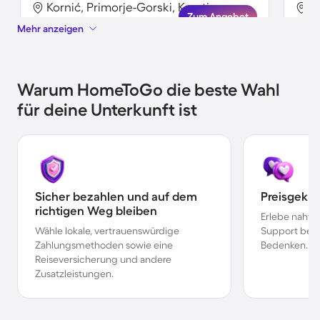
Kornić, Primorje-Gorski, Kroatien
K
Zum Angebot
Mehr anzeigen
Warum HomeToGo die beste Wahl
für deine Unterkunft ist
Sicher bezahlen und auf dem
Preisgekr
richtigen Weg bleiben
Erlebe nahtl
Wähle lokale, vertrauenswürdige
Support bei 
Zahlungsmethoden sowie eine
Bedenken.
Reiseversicherung und andere
Zusatzleistungen.