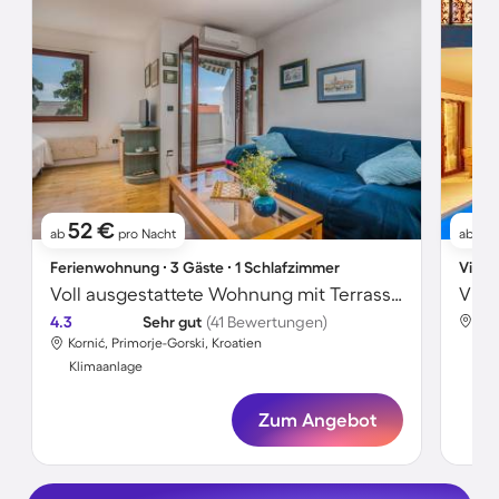
52 €
2
ab
pro Nacht
ab
Ferienwohnung ∙ 3 Gäste ∙ 1 Schlafzimmer
Villa 
Voll ausgestattete Wohnung mit Terrasse und Garten | Seeblick | Haustiere erlaubt
4.3
Sehr gut
(41 Bewertungen)
Kor
Kornić, Primorje-Gorski, Kroatien
Kli
Klimaanlage
Zum Angebot