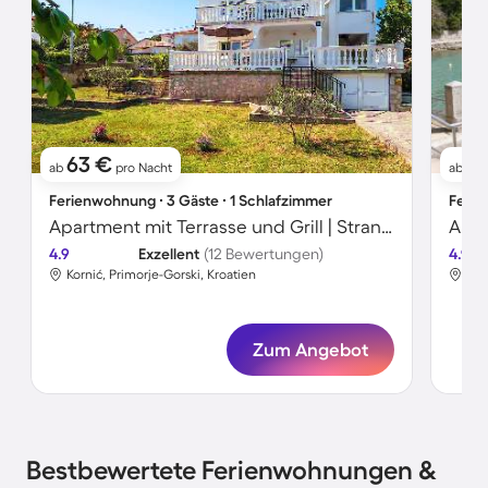
63 €
71
ab
pro Nacht
ab
Ferienwohnung ∙ 3 Gäste ∙ 1 Schlafzimmer
Ferie
Apartment mit Terrasse und Grill | Strand in der Nähe
Apar
4.9
Exzellent
(12 Bewertungen)
4.9
Kornić, Primorje-Gorski, Kroatien
Kor
Zum Angebot
Bestbewertete Ferienwohnungen &