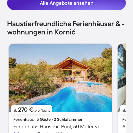
Alle Angebote ansehen
Haustierfreundliche Ferienhäuser & -
wohnungen in Kornić
270 €
6
ab
pro Nacht
ab
Ferienhaus ∙ 5 Gäste ∙ 2 Schlafzimmer
Ferie
Ferienhaus Haus mit Pool, 50 Meter vom Meer entfernt
Apar