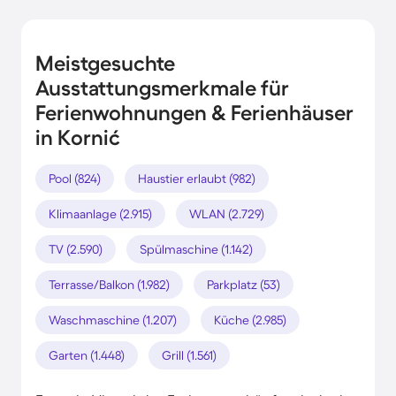
Meistgesuchte
Ausstattungsmerkmale für
Ferienwohnungen & Ferienhäuser
in Kornić
Pool (824)
Haustier erlaubt (982)
Klimaanlage (2.915)
WLAN (2.729)
TV (2.590)
Spülmaschine (1.142)
Terrasse/Balkon (1.982)
Parkplatz (53)
Waschmaschine (1.207)
Küche (2.985)
Garten (1.448)
Grill (1.561)