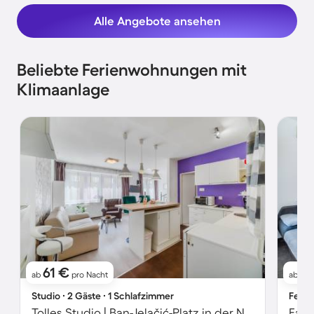
Alle Angebote ansehen
Beliebte Ferienwohnungen mit
Klimaanlage
61 €
6
ab
pro Nacht
ab
Studio ∙ 2 Gäste ∙ 1 Schlafzimmer
Ferie
Tolles Studio | Ban-Jelačić-Platz in der Nähe
Fami