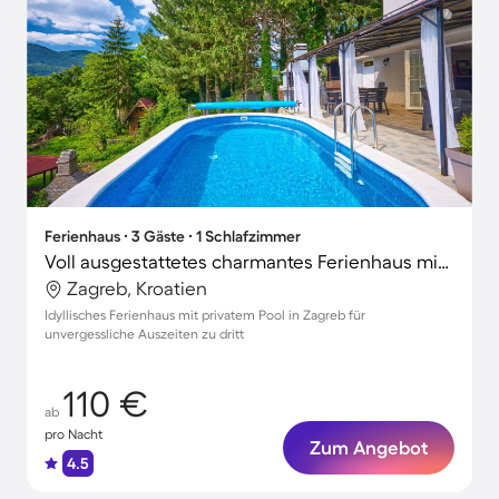
Ferienhaus ∙ 3 Gäste ∙ 1 Schlafzimmer
Voll ausgestattetes charmantes Ferienhaus mit Terrasse, Grill und privatem Pool | Panoramablick
Zagreb, Kroatien
Idyllisches Ferienhaus mit privatem Pool in Zagreb für
unvergessliche Auszeiten zu dritt
110 €
ab
pro Nacht
Zum Angebot
4.5