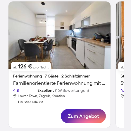
126 €
6
ab
pro Nacht
ab
Ferienwohnung ∙ 7 Gäste ∙ 2 Schlafzimmer
Studi
Familienorientierte Ferienwohnung mit Grill, Terrasse und Sauna | Lotrščak Tower-Nähe | Stadtblick | Haustiere erlaubt
4.8
Exzellent
(169 Bewertungen)
4.9
Lower Town, Zagreb, Kroatien
Low
Haustier erlaubt
Hau
Zum Angebot