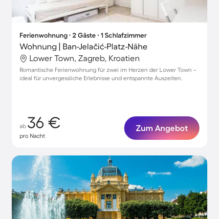
Ferienwohnung ∙ 2 Gäste ∙ 1 Schlafzimmer
Wohnung | Ban-Jelačić-Platz-Nähe
Lower Town, Zagreb, Kroatien
Romantische Ferienwohnung für zwei im Herzen der Lower Town –
ideal für unvergessliche Erlebnisse und entspannte Auszeiten.
36 €
ab
Zum Angebot
pro Nacht