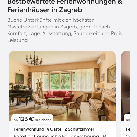
Bestbewertete Ferienwohnungen &
Ferienhäuser in Zagreb
Buche Unterkünfte mit den höchsten
Gästebewertungen in Zagreb, geprüft nach
Komfort, Lage, Ausstattung, Sauberkeit und Preis-
Leistung.
123 €
8
ab
pro Nacht
ab
Ferienwohnung ∙ 4 Gäste ∙ 2 Schlafzimmer
Ferie
Familienfreundliche Ferienwohnung | Ban-Jelačić-Platz in der Nähe | Stadtblick