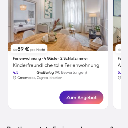
89 €
9
ab
pro Nacht
ab
Ferienwohnung ∙ 4 Gäste ∙ 2 Schlafzimmer
Ferie
Kinderfreundliche tolle Ferienwohnung
4.5
Großartig
(90 Bewertungen)
5.0
Črnomerec, Zagreb, Kroatien
Trn
Zum Angebot