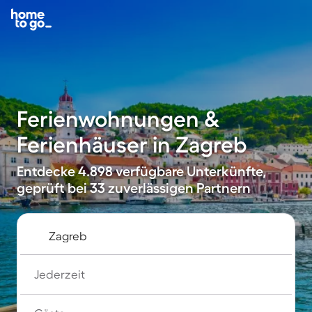
Ferienwohnungen &
Ferienhäuser in Zagreb
Entdecke 4.898 verfügbare Unterkünfte,
geprüft bei 33 zuverlässigen Partnern
Jederzeit