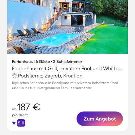
Ferienhaus ∙ 6 Gäste ∙ 2 Schlafzimmer
Ferienhaus mit Grill, privatem Pool und Whirlpool | Panoramablick
Podsljeme, Zagreb, Kroatien
Idyllisches Ferienhaus in Podsljeme mit privatem beheiztem Pool
und Sauna für unvergessliche Familienmomente
187 €
ab
pro Nacht
Zum Angebot
5.0