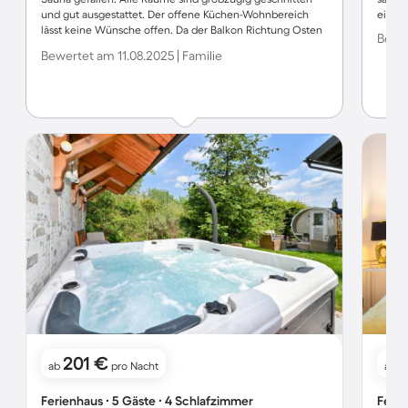
und gut ausgestattet. Der offene Küchen-Wohnbereich
einwan
lässt keine Wünsche offen. Da der Balkon Richtung Osten
Bewer
und der Poolbereich Richtung Westen gerichtet ist kann
Bewertet am 11.08.2025 | Familie
man den ganzen Tag die Sonne genießen aber auch in
den Schatten wechseln. Das abgeschlossene Grundstück
war mit dem Hund ideal.
201 €
ab
pro Nacht
ab
Ferienhaus ∙ 5 Gäste ∙ 4 Schlafzimmer
Ferie