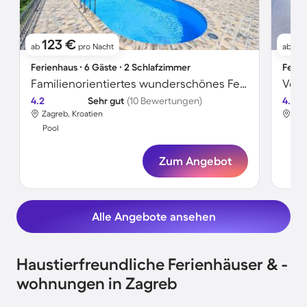
123 €
2
ab
pro Nacht
ab
Ferienhaus ∙ 6 Gäste ∙ 2 Schlafzimmer
Ferie
Familienorientiertes wunderschönes Ferienhaus mit Sauna, Terrasse und Whirlpool | Seeblick | Haustierfreundlich
4.2
Sehr gut
(10 Bewertungen)
4.6
Zagreb, Kroatien
Zag
Pool
Poo
Zum Angebot
Alle Angebote ansehen
Haustierfreundliche Ferienhäuser & -
wohnungen in Zagreb