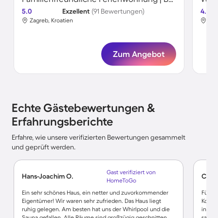
5.0
Exzellent
(91 Bewertungen)
4.7
Zagreb, Kroatien
Zag
Zum Angebot
Echte Gästebewertungen &
Erfahrungsberichte
Erfahre, wie unsere verifizierten Bewertungen gesammelt
und geprüft werden.
Gast verifiziert von
Hans-Joachim O.
Carst
HomeToGo
Ein sehr schönes Haus, ein netter und zuvorkommender
Für e
Eigentümer! Wir waren sehr zufrieden. Das Haus liegt
Kochmö
ruhig gelegen. Am besten hat uns der Whirlpool und die
in we
Sauna gefallen. Alle Räume sind großzügig geschnitten
saube