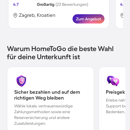
4.7
Großartig
(23 Bewertungen)
4.0
Zagreb, Kroatien
Z
Zum Angebot
Warum HomeToGo die beste Wahl
für deine Unterkunft ist
Sicher bezahlen und auf dem
Preisgekr
richtigen Weg bleiben
Erlebe nahtl
Wähle lokale, vertrauenswürdige
Support bei 
Zahlungsmethoden sowie eine
Bedenken.
Reiseversicherung und andere
Zusatzleistungen.