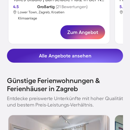
4.5
Großartig
(21 Bewertungen)
5.0
Lower Town, Zagreb, Kroatien
Ste
Klimaanlage
Kli
Zum Angebot
Alle Angebote ansehen
Günstige Ferienwohnungen &
Ferienhäuser in Zagreb
Entdecke preiswerte Unterkünfte mit hoher Qualität
und bestem Preis-Leistungs-Verhältnis.