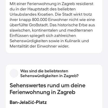
Mit einer Ferienwohnung in Zagreb residierst
du in der Hauptstadt des beliebten
Urlaubslandes Kroatien. Die Stadt wirkt trotz
ihrer knapp 800.000 Einwohner nicht wie eine
überfüllte Großstadt. Das historische Erbe aus
slawischen, kontinentalen und mediterranen
Einflüssen spiegelt sich zahlreichen
Sehenswürdigkeiten sowie in Kulinarik und
Mentalität der Einwohner wider.
Galerien, Museen sowie belebte Märkte locken
nebst entspannenden Parks und zahlreichen
Cafés, Bars und Restaurants. Abseits
Was sind die beliebtesten
pulsierender Menschenmassen warten rund
Sehenswürdigkeiten in Zagreb?
um dein Ferienhaus in Zagreb Pilgerstätten,
Schlösser und historische Burgen auf Besucher.
Sehenswertes rund um deine
Wein- und Naturliebhaber erkunden die
Ferienwohnung in Zagreb
umliegenden Weinstraßen zu Fuß oder mit
dem Rad oder erforschen eines der
Ban-Jelačić-Platz
zahlreichen regionalen Naturschutzgebiete.