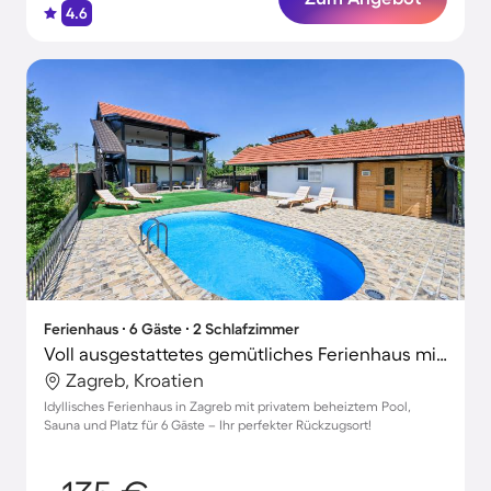
4.6
Ferienhaus ∙ 6 Gäste ∙ 2 Schlafzimmer
Voll ausgestattetes gemütliches Ferienhaus mit privatem Pool, Whirlpool und Grill | Naturblick | Haustiere sind willkommen
Zagreb, Kroatien
Idyllisches Ferienhaus in Zagreb mit privatem beheiztem Pool,
Sauna und Platz für 6 Gäste – Ihr perfekter Rückzugsort!