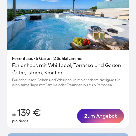
Ferienhaus ∙ 6 Gäste ∙ 2 Schlafzimmer
Ferienhaus mit Whirlpool, Terrasse und Garten
Tar, Istrien, Kroatien
Ferienhaus mit Balkon und Whirlpool in malerischem Novigrad für
erholsame Tage mit Familie oder Freunden bis zu 6 Personen
139 €
ab
Zum Angebot
pro Nacht