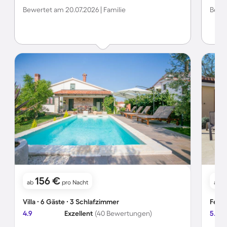
Region, Wein und selbst gemachten Krappa. Wir werden
sauber
Bewertet am 20.07.2026 | Familie
Bewer
auf jeden Fall wieder hinfahren. Absolute Empfehlung!
ein pa
Eiswür
156 €
ab
pro Nacht
ab
Villa ∙ 6 Gäste ∙ 3 Schlafzimmer
Ferie
4.9
Exzellent
(40 Bewertungen)
5.0