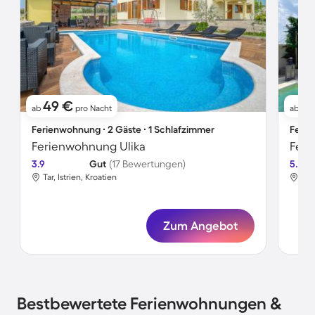
49 €
1
ab
pro Nacht
ab
Ferienwohnung ∙ 2 Gäste ∙ 1 Schlafzimmer
Ferie
Ferienwohnung Ulika
Feri
3.9
Gut
(17 Bewertungen)
5.0
Tar, Istrien, Kroatien
Tar,
Zum Angebot
Bestbewertete Ferienwohnungen &