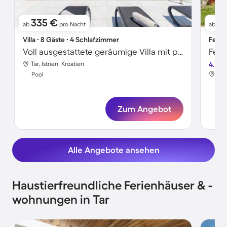
335 €
1
ab
pro Nacht
ab
Villa ∙ 8 Gäste ∙ 4 Schlafzimmer
Ferie
Voll ausgestattete geräumige Villa mit privatem Pool, Grill und Terrasse
Feri
Tar, Istrien, Kroatien
4.0
Tar,
Pool
Poo
Zum Angebot
Alle Angebote ansehen
Haustierfreundliche Ferienhäuser & -
wohnungen in Tar