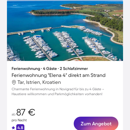
Ferienwohnung ∙ 4 Gäste ∙ 2 Schlafzimmer
Ferienwohnung "Elena 4" direkt am Strand
Tar, Istrien, Kroatien
Charmante Ferienwohnung in Novigrad für bis zu 4 Gäste –
Haustiere willkommen und Parkmöglichkeiten vorhanden!
87 €
ab
pro Nacht
Zum Angebot
4.8