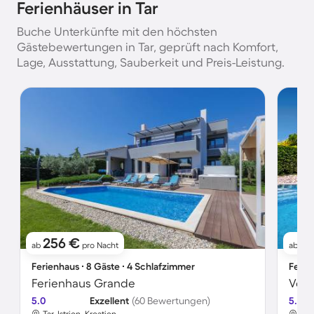
Ferienhäuser in Tar
Buche Unterkünfte mit den höchsten
Gästebewertungen in Tar, geprüft nach Komfort,
Lage, Ausstattung, Sauberkeit und Preis-Leistung.
256 €
2
ab
pro Nacht
ab
Ferienhaus ∙ 8 Gäste ∙ 4 Schlafzimmer
Ferie
Ferienhaus Grande
5.0
Exzellent
(60 Bewertungen)
5.0
Tar, Istrien, Kroatien
Tar,