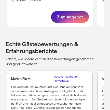
Zum Angebot
Echte Gästebewertungen &
Erfahrungsberichte
Erfahre, wie unsere verifizierten Bewertungen gesammelt
und geprüft werden.
Gast verifiziert von
Marlen Pia M.
Anna
HomeToGo
Eine absolute Traumunterkunft. Das Haus war sehr sehr
Sehr s
sauber, man hat sich von Anfang an wohl gefühlt. Es ist
Alles 
liebevoll und stilvoll eingerichtet und hat wirklich alles da
ein pa
was es braucht. Der Besitzer kam jeden Morgen zeitig in
berei
der Früh und hat alles gegossen und sauber gemacht
auch 
(Grill, Pool, etc.) . Zur Begrüssung gab es Käse aus der
verfüg