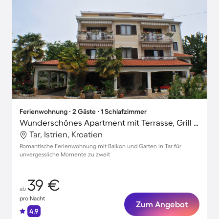
Ferienwohnung ∙ 2 Gäste ∙ 1 Schlafzimmer
Wunderschönes Apartment mit Terrasse, Grill und Garten
Tar, Istrien, Kroatien
Romantische Ferienwohnung mit Balkon und Garten in Tar für
unvergessliche Momente zu zweit
39 €
ab
pro Nacht
Zum Angebot
4.9