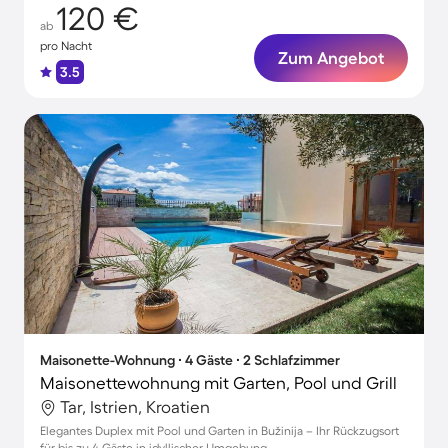
120 €
ab
pro Nacht
Zum Angebot
3.5
Maisonette-Wohnung ∙ 4 Gäste ∙ 2 Schlafzimmer
Maisonettewohnung mit Garten, Pool und Grill
Tar, Istrien, Kroatien
Elegantes Duplex mit Pool und Garten in Bužinija – Ihr Rückzugsort
für bis zu 4 Gäste in idyllischer Umgebung