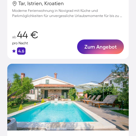
Tar, Istrien, Kroatien
Moderne Ferienwohnung in Novigrad mit Küche und
Parkmöglichkeiten für unvergessliche Urlaubsmomente für bis zu 4
Gäste
44 €
ab
pro Nacht
Zum Angebot
4.6