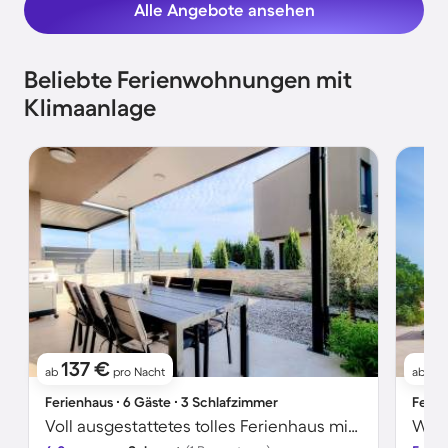
Alle Angebote ansehen
Beliebte Ferienwohnungen mit
Klimaanlage
137 €
6
ab
pro Nacht
ab
Ferienhaus ∙ 6 Gäste ∙ 3 Schlafzimmer
Ferie
Voll ausgestattetes tolles Ferienhaus mit Grill, Terrasse und Garten | Perfekt für die Arbeit von Zuhause
Wohn