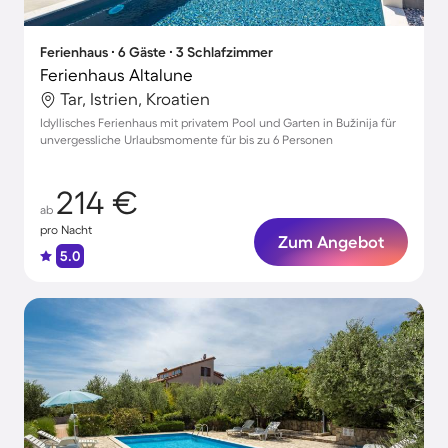
Ferienhaus ∙ 6 Gäste ∙ 3 Schlafzimmer
Ferienhaus Altalune
Tar, Istrien, Kroatien
Idyllisches Ferienhaus mit privatem Pool und Garten in Bužinija für
unvergessliche Urlaubsmomente für bis zu 6 Personen
214 €
ab
pro Nacht
Zum Angebot
5.0