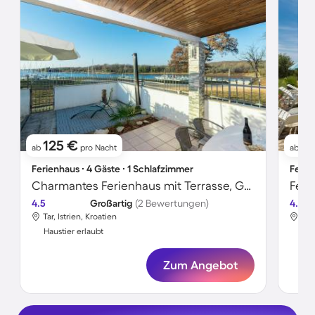
125 €
9
ab
pro Nacht
ab
Ferienhaus ∙ 4 Gäste ∙ 1 Schlafzimmer
Ferie
Charmantes Ferienhaus mit Terrasse, Garten und Grill | Meerblick | Haustiere erlaubt
Feri
4.5
Großartig
(2 Bewertungen)
4.2
Tar, Istrien, Kroatien
Tar,
Haustier erlaubt
Hau
Zum Angebot