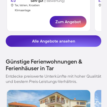
4.0
Sehr gut
(1 Bewertung)
5.0
Tar, Istrien, Kroatien
Tar,
Klimaanlage
Kli
Zum Angebot
Alle Angebote ansehen
Günstige Ferienwohnungen &
Ferienhäuser in Tar
Entdecke preiswerte Unterkünfte mit hoher Qualität
und bestem Preis-Leistungs-Verhältnis.