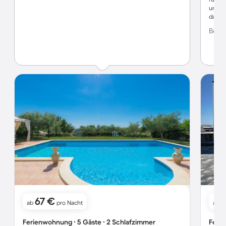
unsere
dank 
lecker
Bewer
wiede
67 €
ab
pro Nacht
ab
Ferienwohnung ∙ 5 Gäste ∙ 2 Schlafzimmer
Ferie