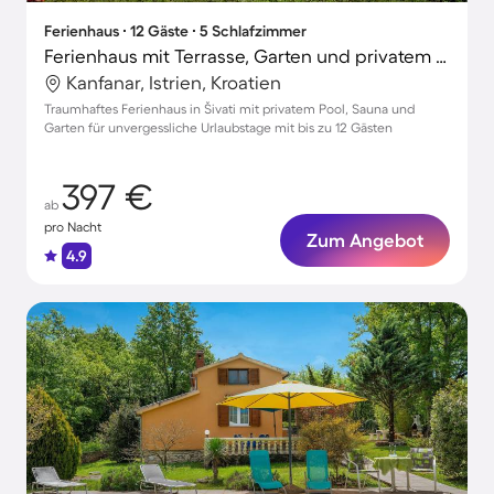
Ferienhaus ∙ 12 Gäste ∙ 5 Schlafzimmer
Ferienhaus mit Terrasse, Garten und privatem Pool | Naturblick
Kanfanar, Istrien, Kroatien
Traumhaftes Ferienhaus in Šivati mit privatem Pool, Sauna und
Garten für unvergessliche Urlaubstage mit bis zu 12 Gästen
397 €
ab
pro Nacht
Zum Angebot
4.9