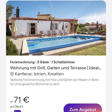
Ferienwohnung ∙ 3 Gäste ∙ 1 Schlafzimmer
Wohnung mit Grill, Garten und Terrasse | Ideal für Homeoffice
Kanfanar, Istrien, Kroatien
Idyllische Ferienwohnung mit Pool und Garten am Wasser in Barat
für unvergessliche Momente zu dritt
71 €
ab
pro Nacht
Zum Angebot