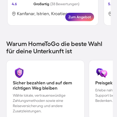
4.6
Großartig
(38 Bewertungen)
5.0
Kanfanar, Istrien, Kroatien
K
Zum Angebot
Warum HomeToGo die beste Wahl
für deine Unterkunft ist
Sicher bezahlen und auf dem
Preisgekr
richtigen Weg bleiben
Erlebe nahtl
Wähle lokale, vertrauenswürdige
Support bei 
Zahlungsmethoden sowie eine
Bedenken.
Reiseversicherung und andere
Zusatzleistungen.