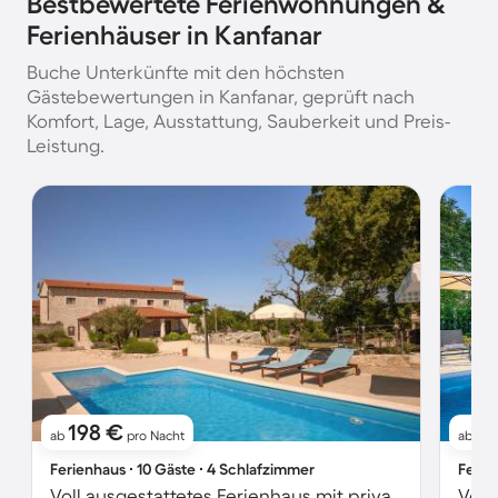
Bestbewertete Ferienwohnungen &
Ferienhäuser in Kanfanar
Buche Unterkünfte mit den höchsten
Gästebewertungen in Kanfanar, geprüft nach
Komfort, Lage, Ausstattung, Sauberkeit und Preis-
Leistung.
198 €
4
ab
pro Nacht
ab
Ferienhaus ∙ 10 Gäste ∙ 4 Schlafzimmer
Ferie
Voll ausgestattetes Ferienhaus mit privatem Pool, Grill und Garten | Haustierfreundlich