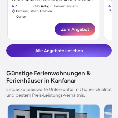
4.7
Großartig
(5 Bewertungen)
4.3
Kanfanar, Istrien, Kroatien
Kan
Garten
Gar
Zum Angebot
Alle Angebote ansehen
Günstige Ferienwohnungen &
Ferienhäuser in Kanfanar
Entdecke preiswerte Unterkünfte mit hoher Qualität
und bestem Preis-Leistungs-Verhältnis.