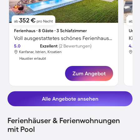
352 €
13
ab
pro Nacht
ab
Ferienhaus ∙ 8 Gäste ∙ 3 Schlafzimmer
Unter
Voll ausgestattetes schönes Ferienhaus mit Whirlpool, Grill und Terrasse | Naturblick | Haustierfreundlich
5.0
Exzellent
(2 Bewertungen)
4.7
Kanfanar, Istrien, Kroatien
Kan
Haustier erlaubt
Hau
Zum Angebot
Alle Angebote ansehen
Ferienhäuser & Ferienwohnungen
mit Pool