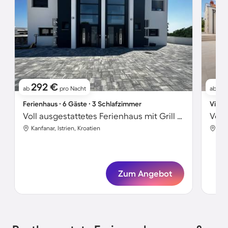
292 €
2
ab
pro Nacht
ab
Ferienhaus ∙ 6 Gäste ∙ 3 Schlafzimmer
Villa 
Voll ausgestattetes Ferienhaus mit Grill und privatem Pool | Meerblick
Kanfanar, Istrien, Kroatien
Kan
Zum Angebot