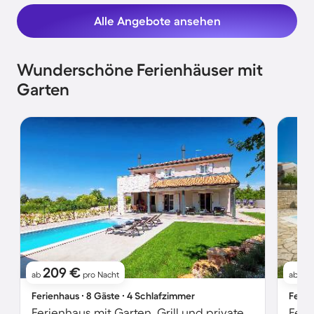
Alle Angebote ansehen
Wunderschöne Ferienhäuser mit
Garten
209 €
1
ab
pro Nacht
ab
Ferienhaus ∙ 8 Gäste ∙ 4 Schlafzimmer
Ferie
Ferienhaus mit Garten, Grill und privatem Pool
Feri