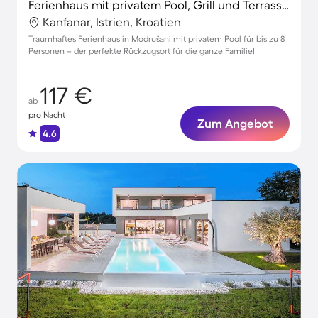
Ferienhaus mit privatem Pool, Grill und Terrasse | Naturblick
Kanfanar, Istrien, Kroatien
Traumhaftes Ferienhaus in Modrušani mit privatem Pool für bis zu 8
Personen – der perfekte Rückzugsort für die ganze Familie!
117 €
ab
pro Nacht
Zum Angebot
4.6