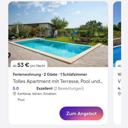
53 €
1
ab
pro Nacht
ab
Ferienwohnung ∙ 2 Gäste ∙ 1 Schlafzimmer
Villa 
Tolles Apartment mit Terrasse, Pool und Grill
5.0
Exzellent
(2 Bewertungen)
4.8
Kanfanar, Istrien, Kroatien
Kan
Pool
Poo
Zum Angebot