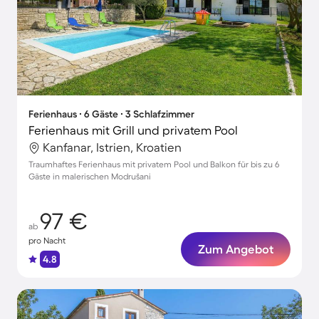
Ferienhaus ∙ 6 Gäste ∙ 3 Schlafzimmer
Ferienhaus mit Grill und privatem Pool
Kanfanar, Istrien, Kroatien
Traumhaftes Ferienhaus mit privatem Pool und Balkon für bis zu 6
Gäste in malerischen Modrušani
97 €
ab
pro Nacht
Zum Angebot
4.8