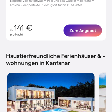
Elegante Villa mit privatem Pool und Spa-Oase in malerischem
Krničari – der perfekte Rückzugsort für bis zu 5 Gäste!
141 €
ab
Zum Angebot
pro Nacht
Haustierfreundliche Ferienhäuser & -
wohnungen in Kanfanar