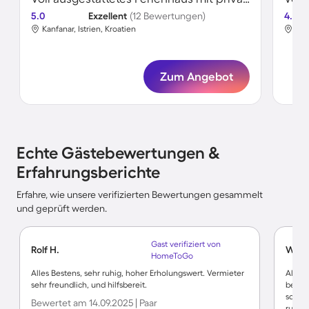
5.0
Exzellent
(12 Bewertungen)
4.5
Kanfanar, Istrien, Kroatien
Kan
Zum Angebot
Echte Gästebewertungen &
Erfahrungsberichte
Erfahre, wie unsere verifizierten Bewertungen gesammelt
und geprüft werden.
Gast verifiziert von
Rolf H.
Wilhe
HomeToGo
Alles Bestens, sehr ruhig, hoher Erholungswert. Vermieter
Als al
sehr freundlich, und hilfsbereit.
bedank
schön
Bewertet am 14.09.2025 | Paar
ruhig.