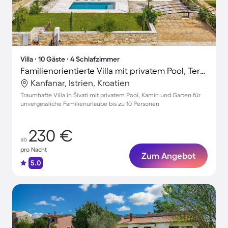
Villa ∙ 10 Gäste ∙ 4 Schlafzimmer
Familienorientierte Villa mit privatem Pool, Terrasse und Grill
Kanfanar, Istrien, Kroatien
Traumhafte Villa in Šivati mit privatem Pool, Kamin und Garten für
unvergessliche Familienurlaube bis zu 10 Personen
230 €
ab
pro Nacht
Zum Angebot
5.0