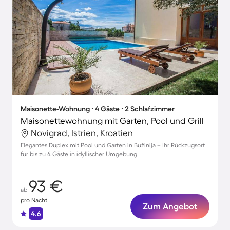
Maisonette-Wohnung ∙ 4 Gäste ∙ 2 Schlafzimmer
Maisonettewohnung mit Garten, Pool und Grill
Novigrad, Istrien, Kroatien
Elegantes Duplex mit Pool und Garten in Bužinija – Ihr Rückzugsort
für bis zu 4 Gäste in idyllischer Umgebung
93 €
ab
pro Nacht
Zum Angebot
4.6