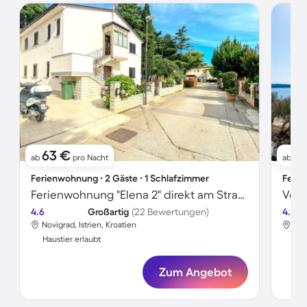
63 €
8
ab
pro Nacht
ab
Ferienwohnung ∙ 2 Gäste ∙ 1 Schlafzimmer
Ferie
Ferienwohnung "Elena 2" direkt am Strand
4.6
Großartig
(22 Bewertungen)
4.0
Novigrad, Istrien, Kroatien
Nov
Haustier erlaubt
Hau
Zum Angebot