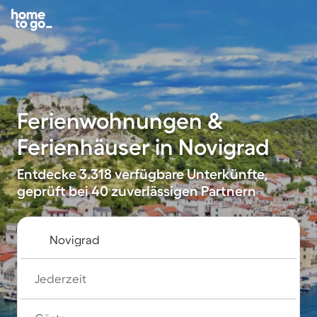
Ferienwohnungen &
Ferienhäuser in Novigrad
Entdecke 3.318 verfügbare Unterkünfte,
geprüft bei 40 zuverlässigen Partnern
Jederzeit