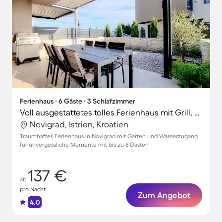
Ferienhaus ∙ 6 Gäste ∙ 3 Schlafzimmer
Voll ausgestattetes tolles Ferienhaus mit Grill, Terrasse und Garten | Perfekt für die Arbeit von Zuhause
Novigrad, Istrien, Kroatien
Traumhaftes Ferienhaus in Novigrad mit Garten und Wasserzugang
für unvergessliche Momente mit bis zu 6 Gästen
137 €
ab
pro Nacht
Zum Angebot
4.0