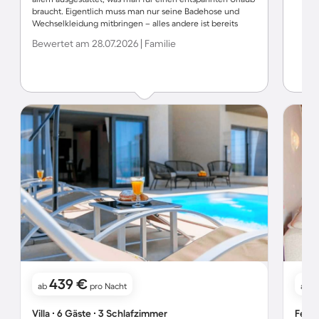
braucht. Eigentlich muss man nur seine Badehose und
Wechselkleidung mitbringen – alles andere ist bereits
vorhanden. Wir können die Unterkunft uneingeschränkt
Bewertet am 28.07.2026 | Familie
weiterempfehlen und bedanken uns ganz herzlich bei
Dajana für die tolle Gastfreundschaft. Vielen Dank – wir
kommen gerne wieder!
439 €
ab
pro Nacht
ab
Villa ∙ 6 Gäste ∙ 3 Schlafzimmer
Ferie