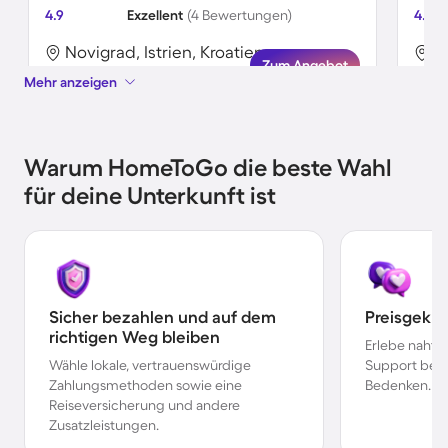
4.9
Exzellent
(4 Bewertungen)
4.0
Novigrad, Istrien, Kroatien
N
Zum Angebot
Mehr anzeigen
Warum HomeToGo die beste Wahl
für deine Unterkunft ist
Sicher bezahlen und auf dem
Preisgekr
richtigen Weg bleiben
Erlebe nahtl
Wähle lokale, vertrauenswürdige
Support bei 
Zahlungsmethoden sowie eine
Bedenken.
Reiseversicherung und andere
Zusatzleistungen.