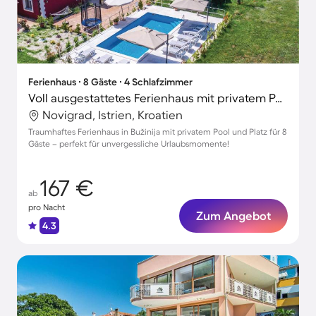
Ferienhaus ∙ 8 Gäste ∙ 4 Schlafzimmer
Voll ausgestattetes Ferienhaus mit privatem Pool, Grill und Terrasse | Naturblick | Hunde erlaubt
Novigrad, Istrien, Kroatien
Traumhaftes Ferienhaus in Bužinija mit privatem Pool und Platz für 8
Gäste – perfekt für unvergessliche Urlaubsmomente!
167 €
ab
pro Nacht
Zum Angebot
4.3