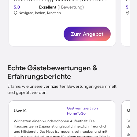
5.0
Exzellent
(1 Bewertung)
5.0
Novigrad, Istrien, Kroatien
Nov
Zum Angebot
Echte Gästebewertungen &
Erfahrungsberichte
Erfahre, wie unsere verifizierten Bewertungen gesammelt
und geprüft werden.
Gast verifiziert von
Uwe K.
Marti
HomeToGo
Wir hatten einen wunderschönen Aufenthalt! Die
Sehr 
Hausbesitzerin Dajana ist unglaublich herzlich, freundlich
dazuge
und hilfsbereit. Das Haus ist modern, sehr sauber und mit
Bewer
allem ausgestattet, was man für einen entspannten Urlaub