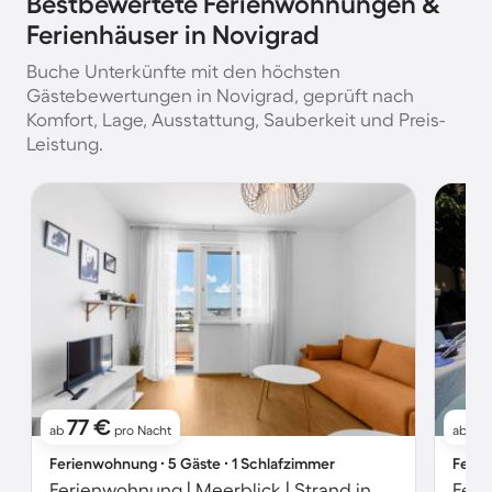
Bestbewertete Ferienwohnungen &
Ferienhäuser in Novigrad
Buche Unterkünfte mit den höchsten
Gästebewertungen in Novigrad, geprüft nach
Komfort, Lage, Ausstattung, Sauberkeit und Preis-
Leistung.
77 €
1
ab
pro Nacht
ab
Ferienwohnung ∙ 5 Gäste ∙ 1 Schlafzimmer
Ferie
Ferienwohnung | Meerblick | Strand in der Nähe
Feri