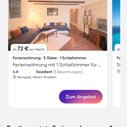
72 €
1
ab
pro Nacht
ab
Ferienwohnung ∙ 3 Gäste ∙ 1 Schlafzimmer
Ferie
Ferienwohnung mit 1 Schlafzimmer für 3 Personen
Schö
4.8
Exzellent
(5 Bewertungen)
Nov
Novigrad, Istrien, Kroatien
Zum Angebot