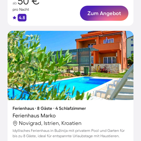
50 €
ab
pro Nacht
Zum Angebot
4.8
Ferienhaus ∙ 8 Gäste ∙ 4 Schlafzimmer
Ferienhaus Marko
Novigrad, Istrien, Kroatien
Idyllisches Ferienhaus in Bužinija mit privatem Pool und Garten für
bis zu 8 Gäste, ideal für entspannte Urlaubstage mit Haustieren.