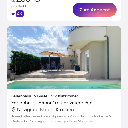
ab
pro Nacht
Zum Angebot
4.9
Ferienhaus ∙ 6 Gäste ∙ 3 Schlafzimmer
Ferienhaus "Hanna" mit privatem Pool
Novigrad, Istrien, Kroatien
Traumhaftes Ferienhaus mit privatem Pool in Bužinija für bis zu 6
Gäste – Ihr Rückzugsort für unvergessliche Momente!