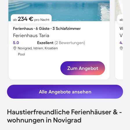
234 €
2
ab
pro Nacht
ab
Ferienhaus ∙ 6 Gäste ∙ 3 Schlafzimmer
Villa 
Ferienhaus Taria
5.0
Exzellent
(2 Bewertungen)
4.7
Novigrad, Istrien, Kroatien
Nov
Pool
Poo
Zum Angebot
Alle Angebote ansehen
Haustierfreundliche Ferienhäuser & -
wohnungen in Novigrad