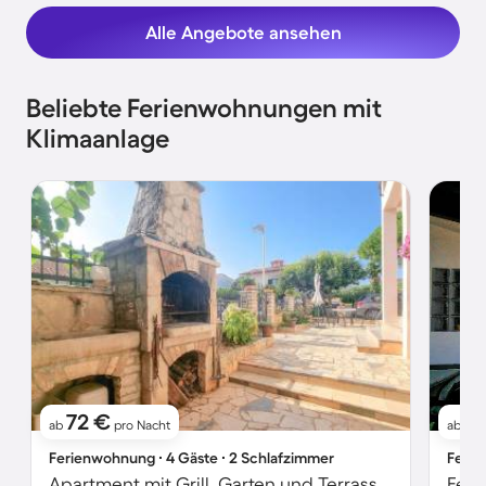
Alle Angebote ansehen
Beliebte Ferienwohnungen mit
Klimaanlage
72 €
6
ab
pro Nacht
ab
Ferienwohnung ∙ 4 Gäste ∙ 2 Schlafzimmer
Ferie
Apartment mit Grill, Garten und Terrasse | Ideal für Homeoffice