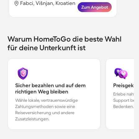
Fabci, Višnjan, Kroatien
Zum Angebot
Warum HomeToGo die beste Wahl
für deine Unterkunft ist
Sicher bezahlen und auf dem
Preisgekr
richtigen Weg bleiben
Erlebe nahtl
Wähle lokale, vertrauenswürdige
Support bei 
Zahlungsmethoden sowie eine
Bedenken.
Reiseversicherung und andere
Zusatzleistungen.