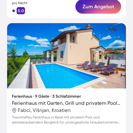
pro Nacht
Zum Angebot
5.0
Ferienhaus ∙ 9 Gäste ∙ 3 Schlafzimmer
Ferienhaus mit Garten, Grill und privatem Pool | Bergblick
Fabci, Višnjan, Kroatien
Traumhaftes Ferienhaus in Barat mit privatem Pool und
atemberaubendem Bergblick für unvergessliche Urlaubsmomente
für bis zu 9 Gäste.