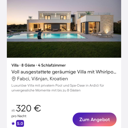
Villa ∙ 8 Gäste ∙ 4 Schlafzimmer
Voll ausgestattete geräumige Villa mit Whirlpool, Garten und Grill
Fabci, Višnjan, Kroatien
Luxuriöse Villa mit privatem Pool und Spa-Oase in Anžići für
unvergessliche Momente mit bis zu 8 Gästen
320 €
ab
pro Nacht
Zum Angebot
5.0