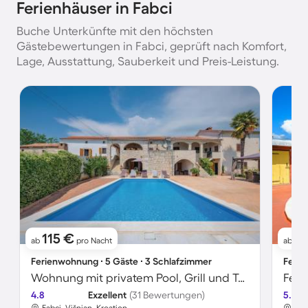
Ferienhäuser in Fabci
Buche Unterkünfte mit den höchsten
Gästebewertungen in Fabci, geprüft nach Komfort,
Lage, Ausstattung, Sauberkeit und Preis-Leistung.
115 €
71
ab
pro Nacht
ab
Ferienwohnung ∙ 5 Gäste ∙ 3 Schlafzimmer
Ferie
Wohnung mit privatem Pool, Grill und Terrasse
Feri
4.8
Exzellent
(31 Bewertungen)
5.0
Fabci, Višnjan, Kroatien
Fab