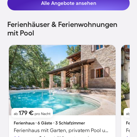
Alle Angebote ansehen
Ferienhäuser & Ferienwohnungen
mit Pool
179 €
1
ab
pro Nacht
ab
Ferienhaus ∙ 6 Gäste ∙ 3 Schlafzimmer
Ferie
Ferienhaus mit Garten, privatem Pool und Grill
Feri