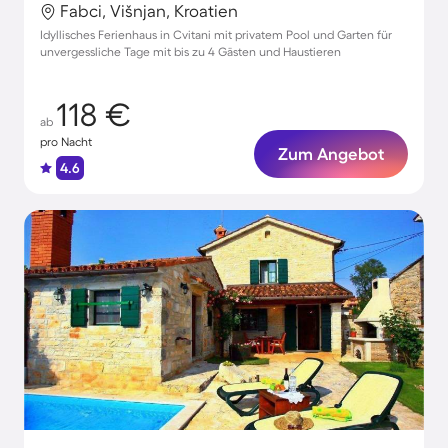
Fabci, Višnjan, Kroatien
Idyllisches Ferienhaus in Cvitani mit privatem Pool und Garten für
unvergessliche Tage mit bis zu 4 Gästen und Haustieren
118 €
ab
pro Nacht
Zum Angebot
4.6