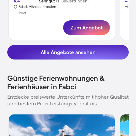
4.4
Sehr gut
(11 Bewertungen)
4.0
Fabci, Višnjan, Kroatien
Fab
Pool
Poo
Zum Angebot
Alle Angebote ansehen
Günstige Ferienwohnungen &
Ferienhäuser in Fabci
Entdecke preiswerte Unterkünfte mit hoher Qualität
und bestem Preis-Leistungs-Verhältnis.