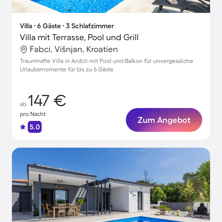
Villa ∙ 6 Gäste ∙ 3 Schlafzimmer
Villa mit Terrasse, Pool und Grill
Fabci, Višnjan, Kroatien
Traumhafte Villa in Anžići mit Pool und Balkon für unvergessliche
Urlaubsmomente für bis zu 6 Gäste
147 €
ab
pro Nacht
Zum Angebot
5.0