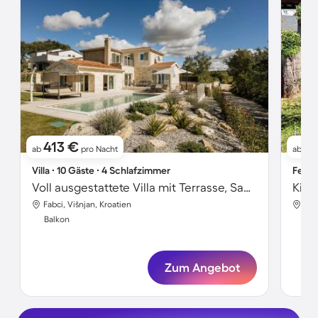
413 €
1
ab
pro Nacht
ab
Villa ∙ 10 Gäste ∙ 4 Schlafzimmer
Ferie
Voll ausgestattete Villa mit Terrasse, Sauna und Garten | Haustiere sind willkommen
Fabci, Višnjan, Kroatien
Fab
Balkon
Bal
Zum Angebot