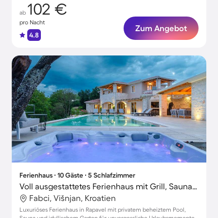
102 €
ab
pro Nacht
Zum Angebot
4.8
Ferienhaus ∙ 10 Gäste ∙ 5 Schlafzimmer
Voll ausgestattetes Ferienhaus mit Grill, Sauna und Garten | Panoramablick
Fabci, Višnjan, Kroatien
Luxuriöses Ferienhaus in Rapavel mit privatem beheiztem Pool,
Sauna und idyllischem Garten für unvergessliche Urlaubsmomente