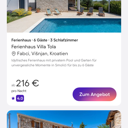
Ferienhaus ∙ 6 Gäste ∙ 3 Schlafzimmer
Ferienhaus Villa Tola
Fabci, Višnjan, Kroatien
Idyllisches Ferienhaus mit privatem Pool und Garten für
unvergessliche Momente in Smolići für bis zu 6 Gäste
216 €
ab
pro Nacht
Zum Angebot
4.0