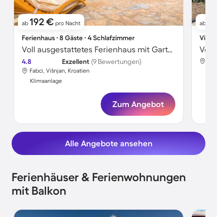
192 €
1
ab
pro Nacht
ab
Ferienhaus ∙ 8 Gäste ∙ 4 Schlafzimmer
Villa 
Voll ausgestattetes Ferienhaus mit Garten, Grill und privatem Pool
4.8
Exzellent
(9 Bewertungen)
Fab
Fabci, Višnjan, Kroatien
Kli
Klimaanlage
Zum Angebot
Alle Angebote ansehen
Ferienhäuser & Ferienwohnungen
mit Balkon