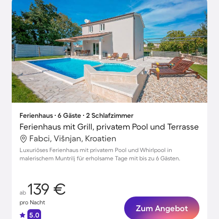
Ferienhaus ∙ 6 Gäste ∙ 2 Schlafzimmer
Ferienhaus mit Grill, privatem Pool und Terrasse
Fabci, Višnjan, Kroatien
Luxuriöses Ferienhaus mit privatem Pool und Whirlpool in
malerischem Muntrilj für erholsame Tage mit bis zu 6 Gästen.
139 €
ab
pro Nacht
Zum Angebot
5.0