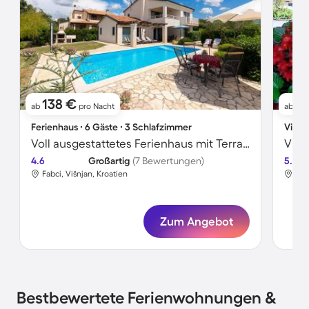
138 €
76
ab
pro Nacht
ab
Ferienhaus ∙ 6 Gäste ∙ 3 Schlafzimmer
Villa 
Voll ausgestattetes Ferienhaus mit Terrasse, Grill und Garten | Haustiere sind willkommen
Vill
4.6
Großartig
(7 Bewertungen)
5.0
Fabci, Višnjan, Kroatien
Fab
Zum Angebot
Bestbewertete Ferienwohnungen &