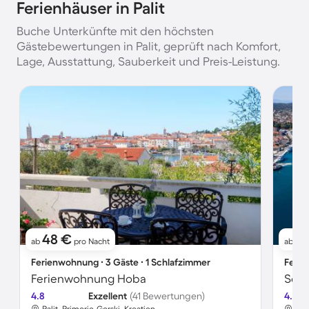
Ferienhäuser in Palit
Buche Unterkünfte mit den höchsten
Gästebewertungen in Palit, geprüft nach Komfort,
Lage, Ausstattung, Sauberkeit und Preis-Leistung.
48 €
8
ab
pro Nacht
ab
Ferienwohnung ∙ 3 Gäste ∙ 1 Schlafzimmer
Ferie
Ferienwohnung Hoba
4.8
Exzellent
(41 Bewertungen)
4.6
Palit, Primorje-Gorski, Kroatien
Pal