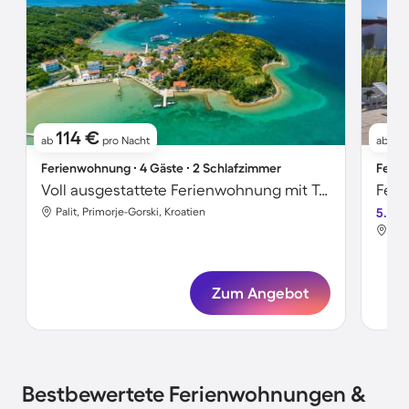
114 €
8
ab
pro Nacht
ab
Ferienwohnung ∙ 4 Gäste ∙ 2 Schlafzimmer
Ferie
Voll ausgestattete Ferienwohnung mit Terrasse und Grill | Meerblick
Palit, Primorje-Gorski, Kroatien
5.0
Pal
Zum Angebot
Bestbewertete Ferienwohnungen &