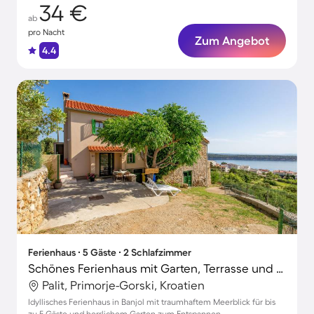
34 €
ab
pro Nacht
Zum Angebot
4.4
Ferienhaus ∙ 5 Gäste ∙ 2 Schlafzimmer
Schönes Ferienhaus mit Garten, Terrasse und Grill | Panoramablick
Palit, Primorje-Gorski, Kroatien
Idyllisches Ferienhaus in Banjol mit traumhaftem Meerblick für bis
zu 5 Gäste und herrlichem Garten zum Entspannen