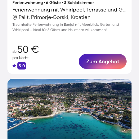
Ferienwohnung ∙ 6 Gäste ∙ 3 Schlafzimmer
Ferienwohnung mit Whirlpool, Terrasse und Garten | Wasserblick
Palit, Primorje-Gorski, Kroatien
Traumhafte Ferienwohnung in Banjol mit Meerblick, Garten und
Whirlpool – ideal für 6 Gäste und Haustiere willkommen!
50 €
ab
pro Nacht
Zum Angebot
5.0