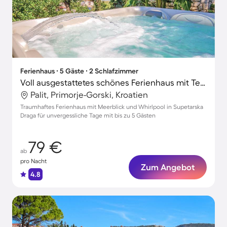
Ferienhaus ∙ 5 Gäste ∙ 2 Schlafzimmer
Voll ausgestattetes schönes Ferienhaus mit Terrasse, Whirlpool und Grill | Meerblick
Palit, Primorje-Gorski, Kroatien
Traumhaftes Ferienhaus mit Meerblick und Whirlpool in Supetarska
Draga für unvergessliche Tage mit bis zu 5 Gästen
79 €
ab
pro Nacht
Zum Angebot
4.8