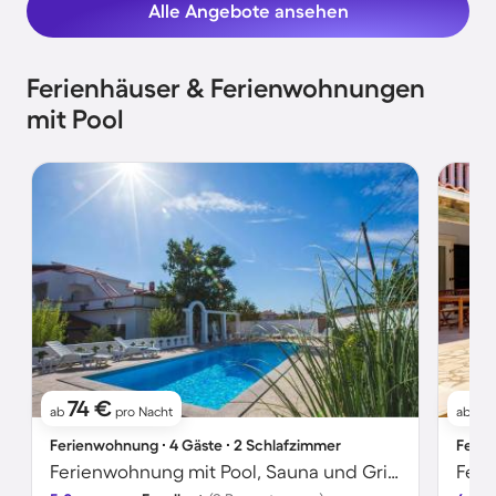
Alle Angebote ansehen
Ferienhäuser & Ferienwohnungen
mit Pool
74 €
71
ab
pro Nacht
ab
Ferienwohnung ∙ 4 Gäste ∙ 2 Schlafzimmer
Ferie
Ferienwohnung mit Pool, Sauna und Grill | Naturblick
Feri