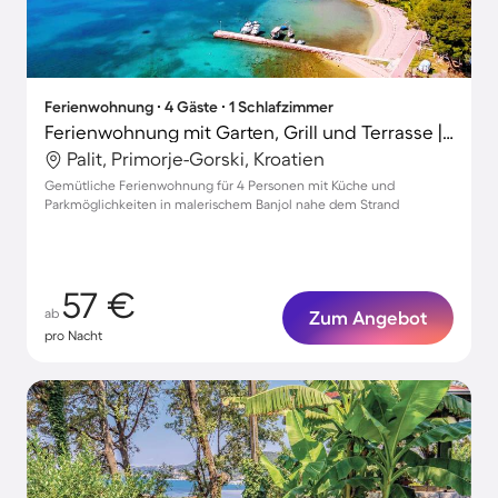
Ferienwohnung ∙ 4 Gäste ∙ 1 Schlafzimmer
Ferienwohnung mit Garten, Grill und Terrasse | Gartenblick
Palit, Primorje-Gorski, Kroatien
Gemütliche Ferienwohnung für 4 Personen mit Küche und
Parkmöglichkeiten in malerischem Banjol nahe dem Strand
57 €
ab
Zum Angebot
pro Nacht