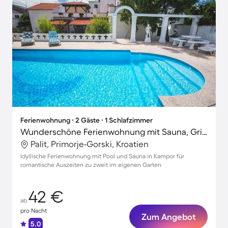
Ferienwohnung ∙ 2 Gäste ∙ 1 Schlafzimmer
Wunderschöne Ferienwohnung mit Sauna, Grill und Terrasse | Naturblick
Palit, Primorje-Gorski, Kroatien
Idyllische Ferienwohnung mit Pool und Sauna in Kampor für
romantische Auszeiten zu zweit im eigenen Garten
42 €
ab
pro Nacht
Zum Angebot
5.0