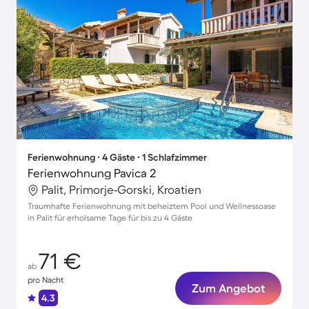
Ferienwohnung ∙ 4 Gäste ∙ 1 Schlafzimmer
Ferienwohnung Pavica 2
Palit, Primorje-Gorski, Kroatien
Traumhafte Ferienwohnung mit beheiztem Pool und Wellnessoase
in Palit für erholsame Tage für bis zu 4 Gäste
71 €
ab
pro Nacht
Zum Angebot
4.3