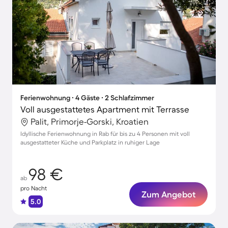
Ferienwohnung ∙ 4 Gäste ∙ 2 Schlafzimmer
Voll ausgestattetes Apartment mit Terrasse
Palit, Primorje-Gorski, Kroatien
Idyllische Ferienwohnung in Rab für bis zu 4 Personen mit voll
ausgestatteter Küche und Parkplatz in ruhiger Lage
98 €
ab
pro Nacht
Zum Angebot
5.0