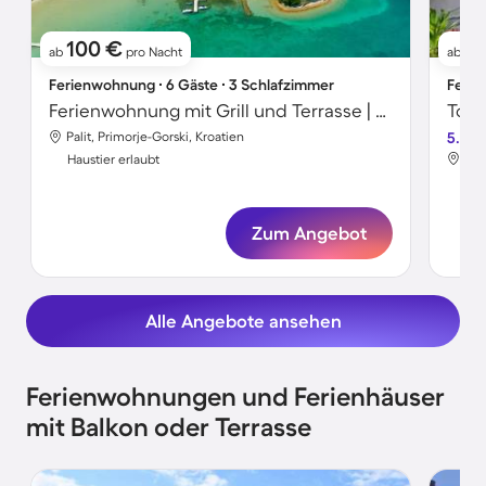
100 €
9
ab
pro Nacht
ab
Ferienwohnung ∙ 6 Gäste ∙ 3 Schlafzimmer
Ferie
Ferienwohnung mit Grill und Terrasse | Gartenblick | Haustiere erlaubt
Palit, Primorje-Gorski, Kroatien
5.0
Pal
Haustier erlaubt
Hau
Zum Angebot
Alle Angebote ansehen
Ferienwohnungen und Ferienhäuser
mit Balkon oder Terrasse