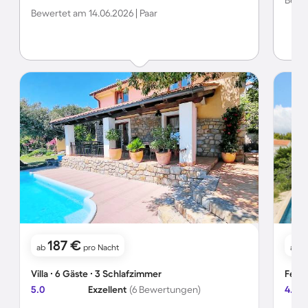
Bewer
Wohlfühloase insgesamt.
Bewertet am 14.06.2026 | Paar
187 €
ab
pro Nacht
ab
Villa ∙ 6 Gäste ∙ 3 Schlafzimmer
Ferie
5.0
Exzellent
(6 Bewertungen)
4.5