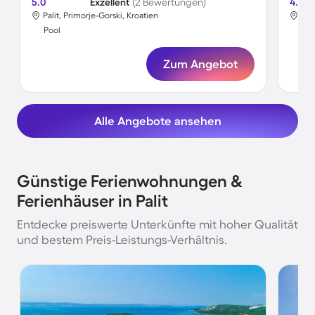
5.0
Exzellent
(2 Bewertungen)
4.5
Palit, Primorje-Gorski, Kroatien
Pal
Pool
Poo
Zum Angebot
Alle Angebote ansehen
Günstige Ferienwohnungen &
Ferienhäuser in Palit
Entdecke preiswerte Unterkünfte mit hoher Qualität
und bestem Preis-Leistungs-Verhältnis.