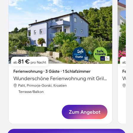
81 €
1
ab
pro Nacht
ab
Ferienwohnung ∙ 3 Gäste ∙ 1 Schlafzimmer
Ferie
Wunderschöne Ferienwohnung mit Grill, schnellem Internet und Garten
Palit, Primorje-Gorski, Kroatien
Pal
Terrasse/Balkon
Ter
Zum Angebot