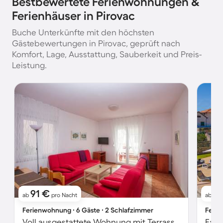
Bestbewertete Ferienwohnungen &
Ferienhäuser in Pirovac
Buche Unterkünfte mit den höchsten
Gästebewertungen in Pirovac, geprüft nach
Komfort, Lage, Ausstattung, Sauberkeit und Preis-
Leistung.
91 €
3
ab
pro Nacht
ab
Ferienwohnung ∙ 6 Gäste ∙ 2 Schlafzimmer
Ferie
Voll ausgestattete Wohnung mit Terrasse, Garten und Grill | Strand in der Nähe