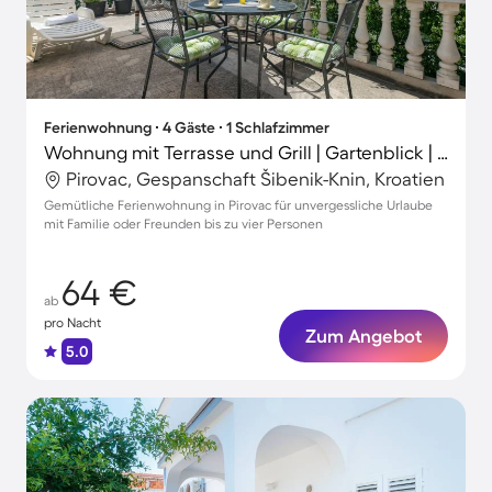
Ferienwohnung ∙ 4 Gäste ∙ 1 Schlafzimmer
Wohnung mit Terrasse und Grill | Gartenblick | Neben dem Strand
Pirovac, Gespanschaft Šibenik-Knin, Kroatien
Gemütliche Ferienwohnung in Pirovac für unvergessliche Urlaube
mit Familie oder Freunden bis zu vier Personen
64 €
ab
pro Nacht
Zum Angebot
5.0