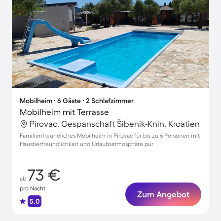
Mobilheim ∙ 6 Gäste ∙ 2 Schlafzimmer
Mobilheim mit Terrasse
Pirovac, Gespanschaft Šibenik-Knin, Kroatien
Familienfreundliches Mobilheim in Pirovac für bis zu 6 Personen mit
Haustierfreundlichkeit und Urlaubsatmosphäre pur
73 €
ab
pro Nacht
Zum Angebot
5.0