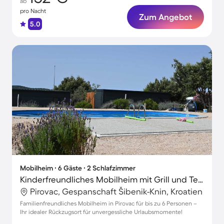
ab
pro Nacht
Zum Angebot
5.0
Mobilheim ∙ 6 Gäste ∙ 2 Schlafzimmer
Kinderfreundliches Mobilheim mit Grill und Terrasse
Pirovac, Gespanschaft Šibenik-Knin, Kroatien
Familienfreundliches Mobilheim in Pirovac für bis zu 6 Personen –
Ihr idealer Rückzugsort für unvergessliche Urlaubsmomente!