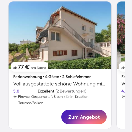
77 €
1
ab
pro Nacht
ab
Ferienwohnung ∙ 4 Gäste ∙ 2 Schlafzimmer
Ferie
Voll ausgestattete schöne Wohnung mit Terrasse und Grill | Meerblick | Strand in der Nähe
5.0
Exzellent
(2 Bewertungen)
4.4
Pirovac, Gespanschaft Šibenik-Knin, Kroatien
Pir
Terrasse/Balkon
Ter
Zum Angebot