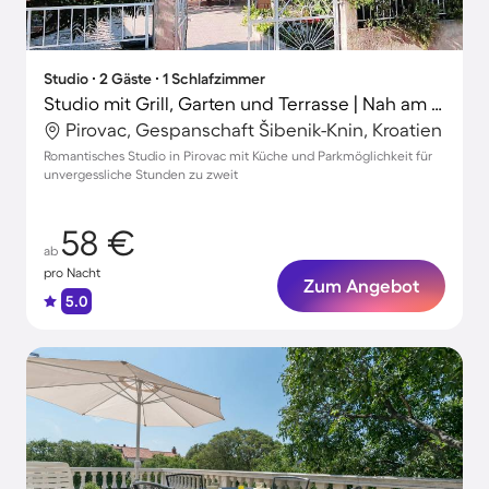
Studio ∙ 2 Gäste ∙ 1 Schlafzimmer
Studio mit Grill, Garten und Terrasse | Nah am Strand
Pirovac, Gespanschaft Šibenik-Knin, Kroatien
Romantisches Studio in Pirovac mit Küche und Parkmöglichkeit für
unvergessliche Stunden zu zweit
58 €
ab
pro Nacht
Zum Angebot
5.0