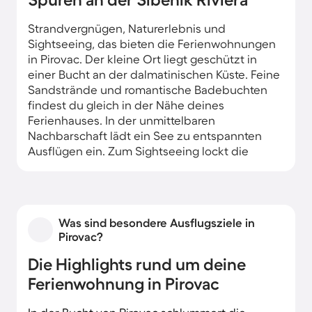
Strandvergnügen, Naturerlebnis und
Sightseeing, das bieten die Ferienwohnungen
in Pirovac. Der kleine Ort liegt geschützt in
einer Bucht an der dalmatinischen Küste. Feine
Sandstrände und romantische Badebuchten
findest du gleich in der Nähe deines
Ferienhauses. In der unmittelbaren
Nachbarschaft lädt ein See zu entspannten
Ausflügen ein. Zum Sightseeing lockt die
Altstadt oder das 20 km entfernte Zadar.
Deine Ferienwohnung liegt in einem typisch
mediterranen Gebiet mit Olivenhainen und
Was sind besondere Ausflugsziele in
Weinbergen. Eindrucksvolle Ruinen ringsum
Pirovac?
deuten auf die lange Geschichte von Pirovac
hin. Im belebten Zentrum spürst du das Flair
Die Highlights rund um deine
eines alten Fischerortes. Urige Gasthäuser
Ferienwohnung in Pirovac
versprechen Gaumenfreuden. Auch der Markt
lockt zum Gustieren.