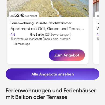
52 €
41
ab
pro Nacht
ab
Ferienwohnung ∙ 2 Gäste ∙ 1 Schlafzimmer
Ferie
Apartment mit Grill, Garten und Terrasse | Stadtblick
Wohn
4.6
Großartig
(23 Bewertungen)
4.7
Pirovac, Gespanschaft Šibenik-Knin, Kroatien
Pir
Klimaanlage
Kli
Zum Angebot
Alle Angebote ansehen
Ferienwohnungen und Ferienhäuser
mit Balkon oder Terrasse