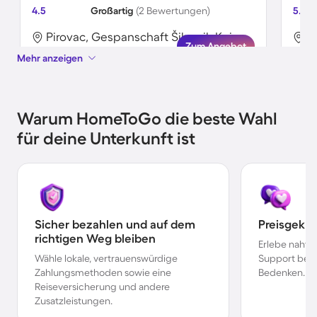
4.5
Großartig
(2 Bewertungen)
5.0
Pirovac, Gespanschaft Šibenik-Knin, Kroatien
Zum Angebot
Mehr anzeigen
Warum HomeToGo die beste Wahl
für deine Unterkunft ist
Sicher bezahlen und auf dem
Preisgekr
richtigen Weg bleiben
Erlebe nahtl
Wähle lokale, vertrauenswürdige
Support bei 
Zahlungsmethoden sowie eine
Bedenken.
Reiseversicherung und andere
Zusatzleistungen.