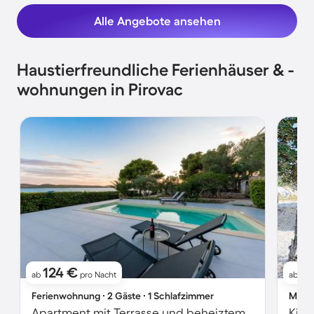
Alle Angebote ansehen
Haustierfreundliche Ferienhäuser & -
wohnungen in Pirovac
124 €
7
ab
pro Nacht
ab
Ferienwohnung ∙ 2 Gäste ∙ 1 Schlafzimmer
Mobil
Apartment mit Terrasse und beheiztem Pool | Seeblick