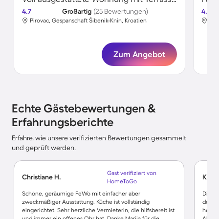
4.7
Großartig
(25 Bewertungen)
4.9
Pirovac, Gespanschaft Šibenik-Knin, Kroatien
Pir
Zum Angebot
Echte Gästebewertungen &
Erfahrungsberichte
Erfahre, wie unsere verifizierten Bewertungen gesammelt
und geprüft werden.
Gast verifiziert von
Christiane H.
Kathr
HomeToGo
Schöne, geräumige FeWo mit einfacher aber
Die F
zweckmäßiger Ausstattung. Küche ist vollständig
der Bl
eingerichtet. Sehr herzliche Vermieterin, die hilfsbereit ist
hervor
und immer ein offenes Ohr hat. Danke Marija für die
Alles 