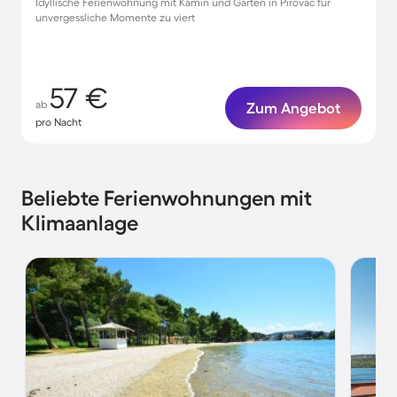
Idyllische Ferienwohnung mit Kamin und Garten in Pirovac für
unvergessliche Momente zu viert
57 €
ab
Zum Angebot
pro Nacht
Beliebte Ferienwohnungen mit
Klimaanlage