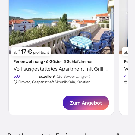
117 €
1
ab
pro Nacht
ab
Ferienwohnung ∙ 6 Gäste ∙ 3 Schlafzimmer
Ferie
Voll ausgestattetes Apartment mit Grill und Garten | Meerblick | Nah am Strand
5.0
Exzellent
(26 Bewertungen)
4.4
Pirovac, Gespanschaft Šibenik-Knin, Kroatien
Pir
Zum Angebot