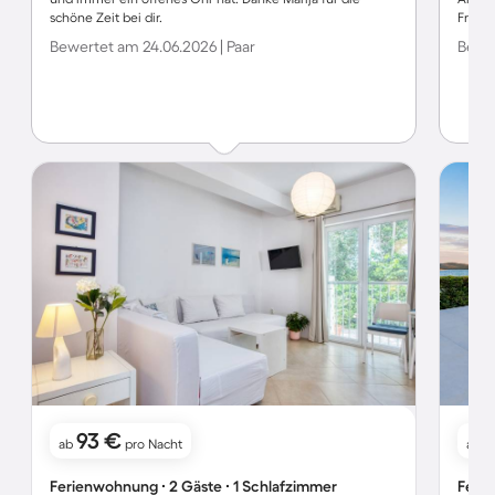
schöne Zeit bei dir.
Fragen
Bewertet am 24.06.2026 | Paar
Bewer
93 €
ab
pro Nacht
ab
Ferienwohnung ∙ 2 Gäste ∙ 1 Schlafzimmer
Ferie