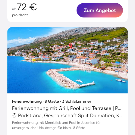
72 €
ab
Zum Angebot
pro Nacht
Ferienwohnung ∙ 8 Gäste ∙ 3 Schlafzimmer
Ferienwohnung mit Grill, Pool und Terrasse | Panoramablick
Podstrana, Gespanschaft Split-Dalmatien, Kroatien
Ferienwohnung mit Meerblick und Pool in Jesenice für
unvergessliche Urlaubstage für bis zu 8 Gäste