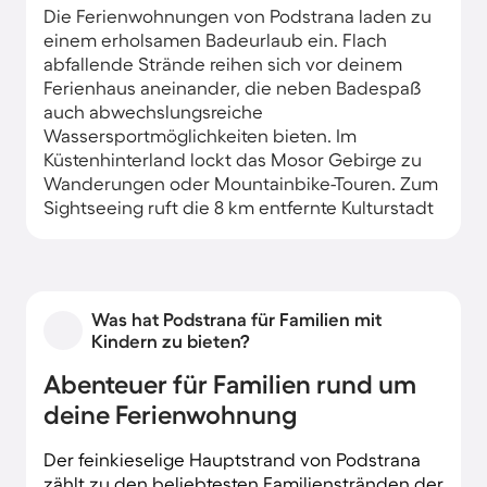
Die Ferienwohnungen von Podstrana laden zu
einem erholsamen Badeurlaub ein. Flach
abfallende Strände reihen sich vor deinem
Ferienhaus aneinander, die neben Badespaß
auch abwechslungsreiche
Wassersportmöglichkeiten bieten. Im
Küstenhinterland lockt das Mosor Gebirge zu
Wanderungen oder Mountainbike-Touren. Zum
Sightseeing ruft die 8 km entfernte Kulturstadt
Split.
Die Ferienwohnungen im alten Ortskern Stara
Podstrana liegen etwas höher und öffnen
Was hat Podstrana für Familien mit
einen weiten Blick über das Meer. Von den
Kindern zu bieten?
Ferienhäusern im Ortsteil Grljevac hast du es
nicht weit zu den Stränden. Manche
Abenteuer für Familien rund um
Urlaubsdomizile verfügen auch über einen
deine Ferienwohnung
eigenen Pool. In der Umgebung verführen
belebte Lokale zu kulinarischen Freuden. Oder
Der feinkieselige Hauptstrand von Podstrana
du zauberst für dich und deine Lieben ein
zählt zu den beliebtesten Familienstränden der