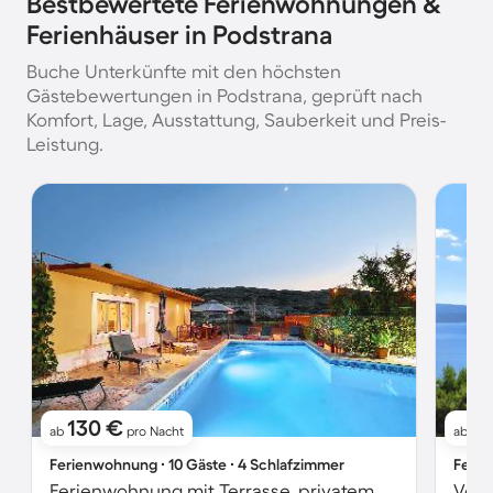
Bestbewertete Ferienwohnungen &
Ferienhäuser in Podstrana
Buche Unterkünfte mit den höchsten
Gästebewertungen in Podstrana, geprüft nach
Komfort, Lage, Ausstattung, Sauberkeit und Preis-
Leistung.
130 €
15
ab
pro Nacht
ab
Ferienwohnung ∙ 10 Gäste ∙ 4 Schlafzimmer
Ferie
Ferienwohnung mit Terrasse, privatem Pool und Grill | Naturblick