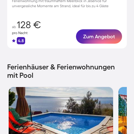
Ferienwohnung mit traumhaftem Meerblick in Jesenice für
unvergessliche Momente am Strand, ideal für bis zu 4 Gäste
128 €
ab
pro Nacht
Zum Angebot
4.8
Ferienhäuser & Ferienwohnungen
mit Pool