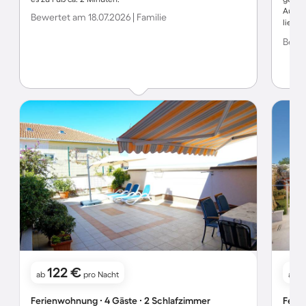
Außenb
Bewertet am 18.07.2026 | Familie
liebev
täglic
Bewer
beden
dem Ga
freun
wir un
Lage d
Aufent
Stund
und h
jeder
wärms
122 €
ab
pro Nacht
ab
Ferienwohnung ∙ 4 Gäste ∙ 2 Schlafzimmer
Ferie