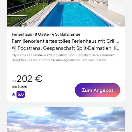
Ferienhaus ∙ 8 Gäste ∙ 4 Schlafzimmer
Familienorientiertes tolles Ferienhaus mit Grill, privatem Pool und Garten | Bergblick
Podstrana, Gespanschaft Split-Dalmatien, Kroatien
Idyllisches Ferienhaus mit privatem Pool und atemberaubendem
Bergblick in Donje Sitno für unvergessliche Familienurlaube
202 €
ab
pro Nacht
Zum Angebot
5.0