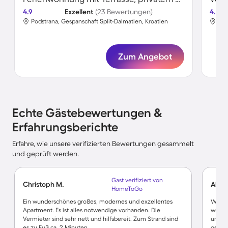
4.9
Exzellent
(23 Bewertungen)
4.7
Podstrana, Gespanschaft Split-Dalmatien, Kroatien
Pod
Zum Angebot
Echte Gästebewertungen &
Erfahrungsberichte
Erfahre, wie unsere verifizierten Bewertungen gesammelt
und geprüft werden.
Gast verifiziert von
Christoph M.
Alex
HomeToGo
Ein wunderschönes großes, modernes und exzellentes
Wir h
Apartment. Es ist alles notwendige vorhanden. Die
wunde
Vermieter sind sehr nett und hilfsbereit. Zum Strand sind
uns vo
es zu Fuß ca. 2 Minuten.
gepfle