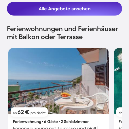
Alle Angebote ansehen
Ferienwohnungen und Ferienhäuser
mit Balkon oder Terrasse
62 €
1
ab
pro Nacht
ab
Ferienwohnung ∙ 6 Gäste ∙ 2 Schlafzimmer
Ferie
Ferienwohnung mit Terrasse und Grill | Wasserblick