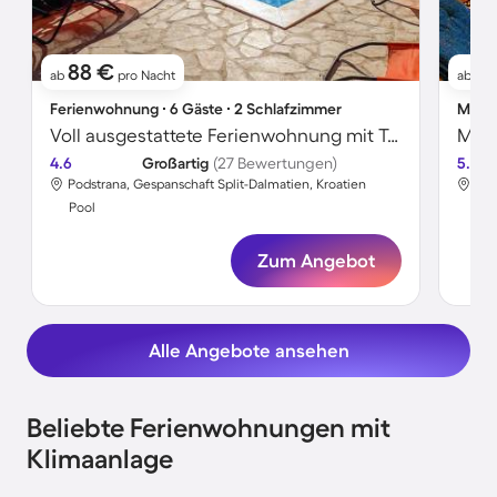
88 €
2
ab
pro Nacht
ab
Ferienwohnung ∙ 6 Gäste ∙ 2 Schlafzimmer
Maiso
Voll ausgestattete Ferienwohnung mit Terrasse, Grill und Pool | Meerblick | Haustiere sind willkommen
4.6
Großartig
(27 Bewertungen)
5.0
Podstrana, Gespanschaft Split-Dalmatien, Kroatien
Pod
Pool
Poo
Zum Angebot
Alle Angebote ansehen
Beliebte Ferienwohnungen mit
Klimaanlage