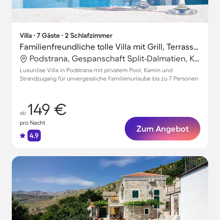
Villa ∙ 7 Gäste ∙ 2 Schlafzimmer
Familienfreundliche tolle Villa mit Grill, Terrasse und privatem Pool | Naturblick
Podstrana, Gespanschaft Split-Dalmatien, Kroatien
Luxuriöse Villa in Podstrana mit privatem Pool, Kamin und
Strandzugang für unvergessliche Familienurlaube bis zu 7 Personen
149 €
ab
pro Nacht
Zum Angebot
4.9