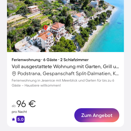
Ferienwohnung ∙ 6 Gäste ∙ 2 Schlafzimmer
Voll ausgestattete Wohnung mit Garten, Grill und Terrasse | Meerblick | Hunde erlaubt
Podstrana, Gespanschaft Split-Dalmatien, Kroatien
Ferienwohnung in Jesenice mit Meerblick und Garten für bis zu 6
Gäste – Haustiere willkommen!
96 €
ab
pro Nacht
Zum Angebot
5.0