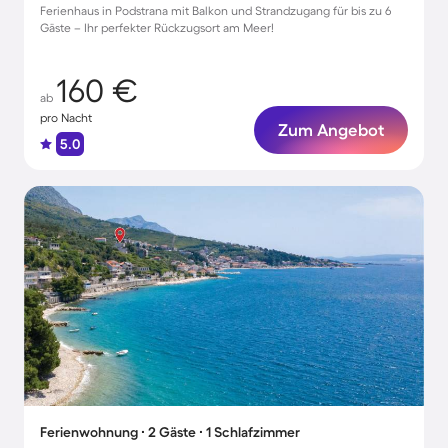
Ferienhaus in Podstrana mit Balkon und Strandzugang für bis zu 6
Gäste – Ihr perfekter Rückzugsort am Meer!
160 €
ab
pro Nacht
Zum Angebot
5.0
Ferienwohnung ∙ 2 Gäste ∙ 1 Schlafzimmer