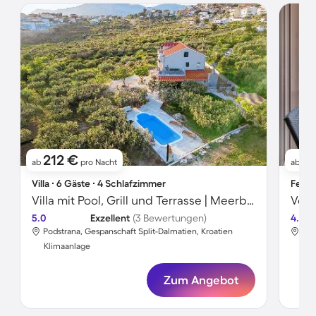
212 €
5
ab
pro Nacht
ab
Villa ∙ 6 Gäste ∙ 4 Schlafzimmer
Ferie
Villa mit Pool, Grill und Terrasse | Meerblick
5.0
Exzellent
(3 Bewertungen)
4.6
Podstrana, Gespanschaft Split-Dalmatien, Kroatien
Pod
Klimaanlage
Kli
Zum Angebot