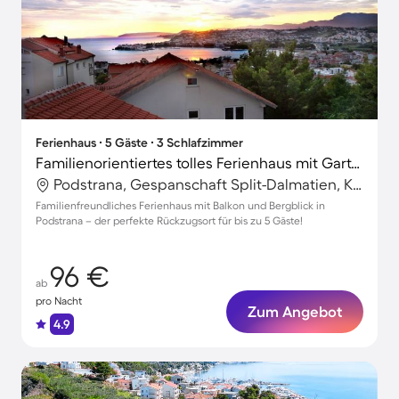
Ferienhaus ∙ 5 Gäste ∙ 3 Schlafzimmer
Familienorientiertes tolles Ferienhaus mit Garten | Bergblick
Podstrana, Gespanschaft Split-Dalmatien, Kroatien
Familienfreundliches Ferienhaus mit Balkon und Bergblick in
Podstrana – der perfekte Rückzugsort für bis zu 5 Gäste!
96 €
ab
pro Nacht
Zum Angebot
4.9