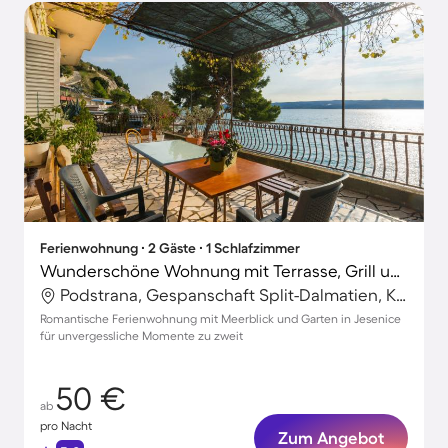
Ferienwohnung ∙ 2 Gäste ∙ 1 Schlafzimmer
Wunderschöne Wohnung mit Terrasse, Grill und Garten | Meerblick
Podstrana, Gespanschaft Split-Dalmatien, Kroatien
Romantische Ferienwohnung mit Meerblick und Garten in Jesenice
für unvergessliche Momente zu zweit
50 €
ab
pro Nacht
Zum Angebot