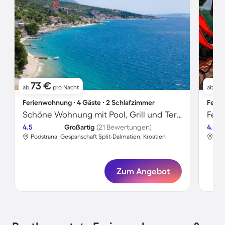
73 €
5
ab
pro Nacht
ab
Ferienwohnung ∙ 4 Gäste ∙ 2 Schlafzimmer
Ferie
Schöne Wohnung mit Pool, Grill und Terrasse | Meerblick
4.5
Großartig
(21 Bewertungen)
4.2
Podstrana, Gespanschaft Split-Dalmatien, Kroatien
Pod
Zum Angebot