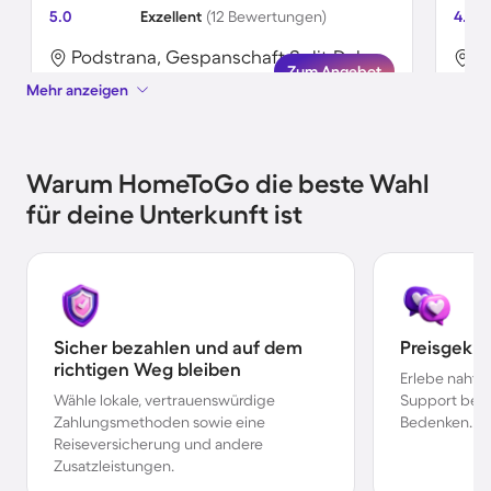
5.0
Exzellent
(12 Bewertungen)
4.9
Podstrana, Gespanschaft Split-Dalmatien, Kroatien
Zum Angebot
Mehr anzeigen
Warum HomeToGo die beste Wahl
für deine Unterkunft ist
Sicher bezahlen und auf dem
Preisgekr
richtigen Weg bleiben
Erlebe nahtl
Wähle lokale, vertrauenswürdige
Support bei 
Zahlungsmethoden sowie eine
Bedenken.
Reiseversicherung und andere
Zusatzleistungen.