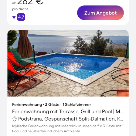
282 €
ab
pro Nacht
Zum Angebot
4.7
Ferienwohnung ∙ 3 Gäste ∙ 1 Schlafzimmer
Ferienwohnung mit Terrasse, Grill und Pool | Meerblick
Podstrana, Gespanschaft Split-Dalmatien, Kroatien
Idyllische Ferienwohnung mit Meerblick in Jesenice für 3 Gäste mit
Pool und haustierfreundlichem Ambiente