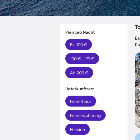
T
Preis pro Nacht
Ba
Ka
Bis 100 €
100 € - 199 €
Ab 200 €
Unterkunftsart
Ferienhaus
Ferienwohnung
Pension