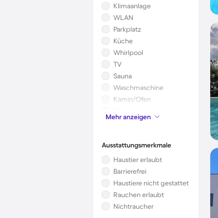
Klimaanlage
WLAN
Parkplatz
Küche
Whirlpool
TV
Sauna
Waschmaschine
Kamin/Ofen
Mikrowelle
Mehr anzeigen
Kinderbett
Ausstattungsmerkmale
Haustier erlaubt
Barrierefrei
Haustiere nicht gestattet
Rauchen erlaubt
Nichtraucher