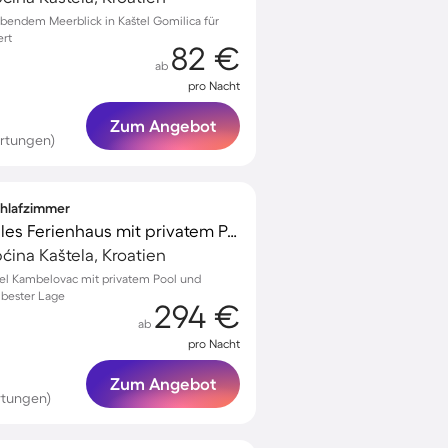
endem Meerblick in Kaštel Gomilica für
ert
82 €
ab
pro Nacht
Zum Angebot
rtungen)
Schlafzimmer
Voll ausgestattetes tolles Ferienhaus mit privatem Pool, Grill und Terrasse | Meerblick
ćina Kaštela, Kroatien
tel Kambelovac mit privatem Pool und
n bester Lage
294 €
ab
pro Nacht
Zum Angebot
rtungen)