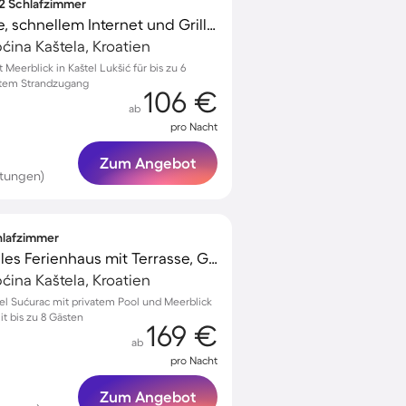
 2 Schlafzimmer
Wohnung mit Terrasse, schnellem Internet und Grill | Strandblick
ćina Kaštela, Kroatien
eerblick in Kaštel Lukšić für bis zu 6
ktem Strandzugang
106 €
ab
pro Nacht
Zum Angebot
rtungen)
chlafzimmer
Voll ausgestattetes tolles Ferienhaus mit Terrasse, Grill und privatem Pool | Meerblick | Haustiere sind willkommen
ćina Kaštela, Kroatien
el Sućurac mit privatem Pool und Meerblick
t bis zu 8 Gästen
169 €
ab
pro Nacht
Zum Angebot