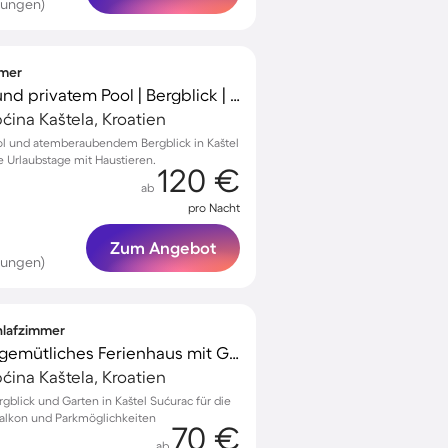
tungen)
mmer
Villa mit Grill, Garten und privatem Pool | Bergblick | Haustierfreundlich
ćina Kaštela, Kroatien
ool und atemberaubendem Bergblick in Kaštel
e Urlaubstage mit Haustieren.
120 €
ab
pro Nacht
Zum Angebot
tungen)
chlafzimmer
Familienfreundliches gemütliches Ferienhaus mit Garten, Terrasse und Grill | Bergblick
ćina Kaštela, Kroatien
gblick und Garten in Kaštel Sućurac für die
alkon und Parkmöglichkeiten
70 €
ab