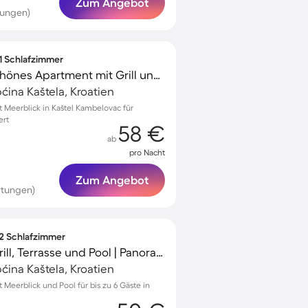
Zum Angebot
tungen)
 1 Schlafzimmer
Voll ausgestattetes schönes Apartment mit Grill und Terrasse | Wasserblick
ćina Kaštela, Kroatien
Meerblick in Kaštel Kambelovac für
ert
58 €
ab
pro Nacht
Zum Angebot
rtungen)
 2 Schlafzimmer
Ferienwohnung mit Grill, Terrasse und Pool | Panoramablick
ćina Kaštela, Kroatien
eerblick und Pool für bis zu 6 Gäste in