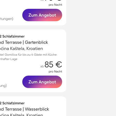
pro Nacht
Zum Angebot
rtungen)
 2 Schlafzimmer
nd Terrasse | Gartenblick
ćina Kaštela, Kroatien
el Gomilica für bis zu 4 Gäste mit Küche
mhafter Lage
85 €
ab
pro Nacht
Zum Angebot
ung)
 2 Schlafzimmer
nd Terrasse | Wasserblick
ćina Kaštela, Kroatien