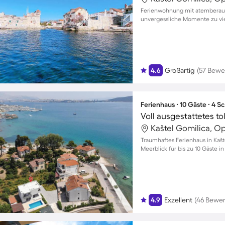
Ferienwohnung mit atemberaub
unvergessliche Momente zu vi
4.6
Großartig
(57 Bewe
Ferienhaus ∙ 10 Gäste ∙ 4 
Kaštel Gomilica, Op
Traumhaftes Ferienhaus in Kaš
Meerblick für bis zu 10 Gäste i
4.9
Exzellent
(46 Bewe