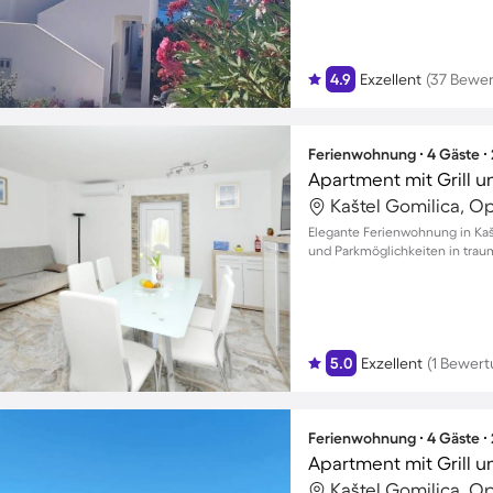
4.9
Exzellent
(37 Bewe
Ferienwohnung ∙ 4 Gäste ∙
Apartment mit Grill u
Kaštel Gomilica, Op
Elegante Ferienwohnung in Kašt
und Parkmöglichkeiten in trau
5.0
Exzellent
(1 Bewert
Ferienwohnung ∙ 4 Gäste ∙
Apartment mit Grill u
Kaštel Gomilica, Op