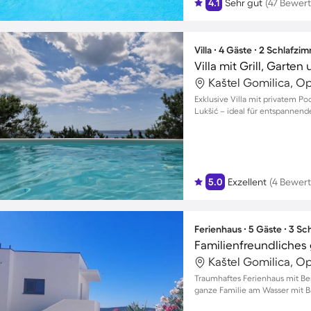
4.1
Sehr gut
(47 Bewer
Villa ∙ 4 Gäste ∙ 2 Schlafzi
Kaštel Gomilica, Op
Exklusive Villa mit privatem P
Lukšić – ideal für entspannend
5.0
Exzellent
(4 Bewer
Ferienhaus ∙ 5 Gäste ∙ 3 S
Kaštel Gomilica, Op
Traumhaftes Ferienhaus mit Ber
ganze Familie am Wasser mit B