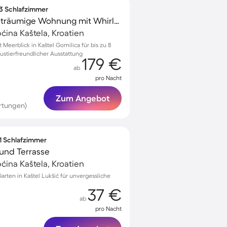
 3 Schlafzimmer
Voll ausgestattete weiträumige Wohnung mit Whirlpool, Terrasse und Grill | Meerblick | Nah am Strand | Hunde erlaubt
ćina Kaštela, Kroatien
eerblick in Kaštel Gomilica für bis zu 8
ustierfreundlicher Ausstattung
179 €
ab
pro Nacht
Zum Angebot
rtungen)
 1 Schlafzimmer
und Terrasse
ćina Kaštela, Kroatien
arten in Kaštel Lukšić für unvergessliche
37 €
ab
pro Nacht