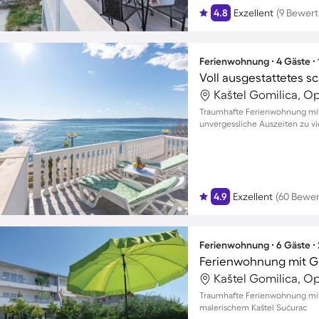
4.8
Exzellent
(9 Bewer
Ferienwohnung ∙ 4 Gäste ∙
Kaštel Gomilica, Op
Traumhafte Ferienwohnung mit 
unvergessliche Auszeiten zu vi
4.9
Exzellent
(60 Bewe
Ferienwohnung ∙ 6 Gäste ∙
Kaštel Gomilica, Op
Traumhafte Ferienwohnung mit M
malerischem Kaštel Sućurac