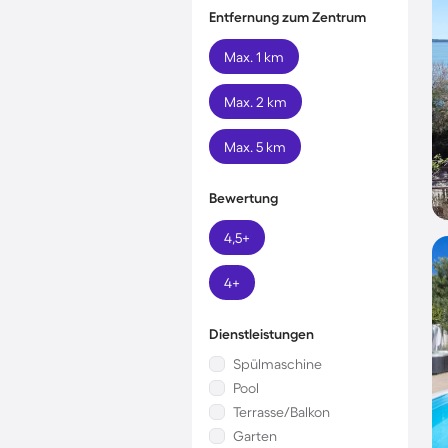
Entfernung zum Zentrum
Max. 1 km
Max. 2 km
Max. 5 km
Bewertung
4,5+
4+
Dienstleistungen
Spülmaschine
Pool
Terrasse/Balkon
Garten