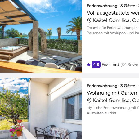
Ferienwohnung ∙ 8 Gäste ∙
Kaštel Gomilica, Op
Traumhafte Ferienwohnung mit M
Personen mit Whirlpool und ha
4.8
Exzellent
(34 Bewe
Ferienwohnung ∙ 3 Gäste ∙
Wohnung mit Garten 
Kaštel Gomilica, Op
Idyllische Ferienwohnung mit G
Auszeiten zu dritt