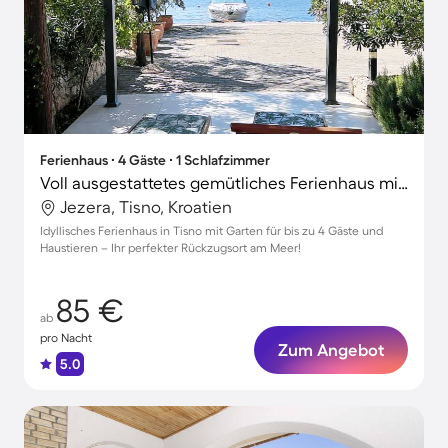
Ferienhaus ∙ 4 Gäste ∙ 1 Schlafzimmer
Voll ausgestattetes gemütliches Ferienhaus mit Grill und Garten | Haustierfreundlich
Jezera, Tisno, Kroatien
Idyllisches Ferienhaus in Tisno mit Garten für bis zu 4 Gäste und
Haustieren – Ihr perfekter Rückzugsort am Meer!
85 €
ab
pro Nacht
Zum Angebot
5.0