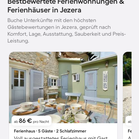
Bestbewertete Ferienwohnungen &
Ferienhäuser in Jezera
Buche Unterkünfte mit den höchsten
Gästebewertungen in Jezera, geprüft nach
Komfort, Lage, Ausstattung, Sauberkeit und Preis-
Leistung.
86 €
51
ab
pro Nacht
ab
Ferienhaus ∙ 5 Gäste ∙ 2 Schlafzimmer
Ferie
Voll ausgestattetes Ferienhaus mit Garten und Grill | Hunde erlaubt