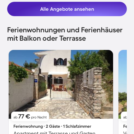
Alle Angebote ansehen
Ferienwohnungen und Ferienhäuser
mit Balkon oder Terrasse
77 €
7
ab
pro Nacht
ab
Ferienwohnung ∙ 2 Gäste ∙ 1 Schlafzimmer
Ferie
Apartment mit Terrasse und Garten