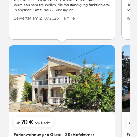
Vermieter sehr freundlich, die Verständigung funktionierte
Unterk
in englisch. Fazit: Preis - Leistung ok
privat
Hafen.
Bewertet am 21.07.2025 | Familie
Bewer
Klimaa
währen
Gebäud
verbun
70 €
ab
pro Nacht
ab
Ferienwohnung ∙ 6 Gäste ∙ 2 Schlafzimmer
Ferie