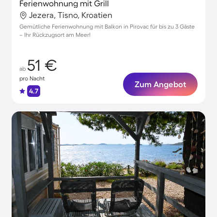
Ferienwohnung mit Grill
Jezera, Tisno, Kroatien
Gemütliche Ferienwohnung mit Balkon in Pirovac für bis zu 3 Gäste
– Ihr Rückzugsort am Meer!
51 €
ab
pro Nacht
Zum Angebot
4.7