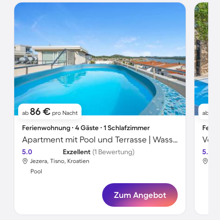
86 €
2
ab
pro Nacht
ab
Ferienwohnung ∙ 4 Gäste ∙ 1 Schlafzimmer
Ferie
Apartment mit Pool und Terrasse | Wasserblick
5.0
Exzellent
(1 Bewertung)
5.0
Jezera, Tisno, Kroatien
Jez
Pool
Poo
Zum Angebot