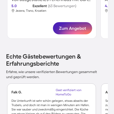
5.0
Exzellent
(63 Bewertungen)
4.6
Jezera, Tisno, Kroatien
Jez
Zum Angebot
Echte Gästebewertungen &
Erfahrungsberichte
Erfahre, wie unsere verifizierten Bewertungen gesammelt
und geprüft werden.
Gast verifiziert von
Falk G.
Anja 
HomeToGo
Die Unterkunft ist sehr schön gelegen, etwas abseits der
Sehr 
Trubels, und doch ist man in wenigen Minuten am Hafen.
zu Re
Sie war sauber und zweckmäßig eingerichtet. Die Küche
nette 
war etwas kleiner als auf den Bildern zu vermuten. Die
entge