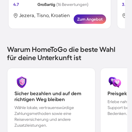
4.7
Großartig
(16 Bewertungen)
3.7
Jezera, Tisno, Kroatien
J
Zum Angebot
Warum HomeToGo die beste Wahl
für deine Unterkunft ist
Sicher bezahlen und auf dem
Preisgekr
richtigen Weg bleiben
Erlebe nahtl
Wähle lokale, vertrauenswürdige
Support bei 
Zahlungsmethoden sowie eine
Bedenken.
Reiseversicherung und andere
Zusatzleistungen.