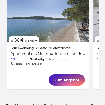
86 €
7
ab
pro Nacht
ab
Ferienwohnung ∙ 2 Gäste ∙ 1 Schlafzimmer
Ferie
Apartment mit Grill und Terrasse | Gartenblick
4.7
Großartig
(3 Bewertungen)
Jez
Jezera, Tisno, Kroatien
Zum Angebot