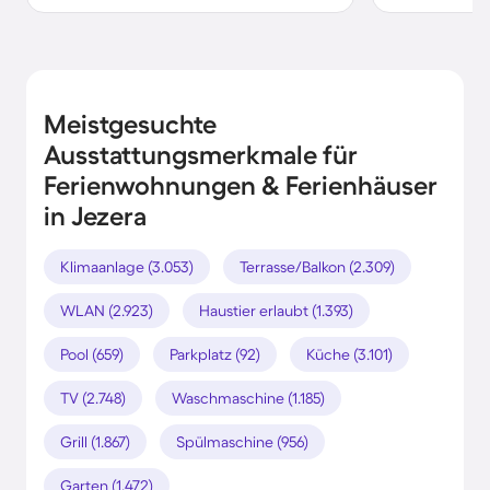
Meistgesuchte
Ausstattungsmerkmale für
Ferienwohnungen & Ferienhäuser
in Jezera
Klimaanlage (3.053)
Terrasse/Balkon (2.309)
WLAN (2.923)
Haustier erlaubt (1.393)
Pool (659)
Parkplatz (92)
Küche (3.101)
TV (2.748)
Waschmaschine (1.185)
Grill (1.867)
Spülmaschine (956)
Garten (1.472)