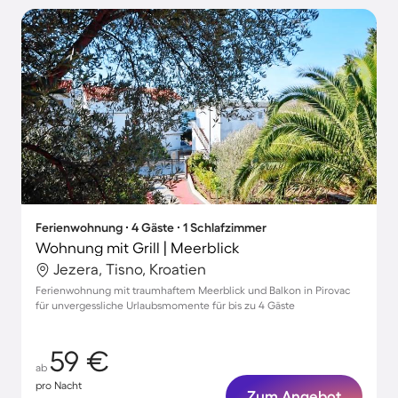
Ferienwohnung ∙ 4 Gäste ∙ 1 Schlafzimmer
Wohnung mit Grill | Meerblick
Jezera, Tisno, Kroatien
Ferienwohnung mit traumhaftem Meerblick und Balkon in Pirovac
für unvergessliche Urlaubsmomente für bis zu 4 Gäste
59 €
ab
pro Nacht
Zum Angebot