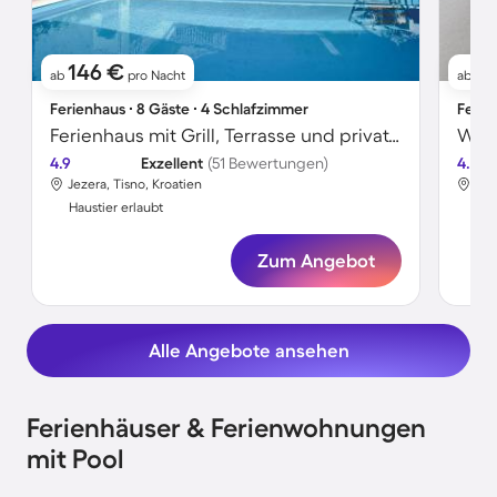
146 €
51
ab
pro Nacht
ab
Ferienhaus ∙ 8 Gäste ∙ 4 Schlafzimmer
Ferie
Ferienhaus mit Grill, Terrasse und privatem Pool
Wohn
4.9
Exzellent
(51 Bewertungen)
4.5
Jezera, Tisno, Kroatien
Jez
Haustier erlaubt
Hau
Zum Angebot
Alle Angebote ansehen
Ferienhäuser & Ferienwohnungen
mit Pool