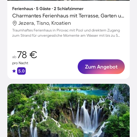
Ferienhaus ∙ 5 Gäste ∙ 2 Schlafzimmer
Charmantes Ferienhaus mit Terrasse, Garten und Pool | Naturblick | Nah am Strand
Jezera, Tisno, Kroatien
Traumhaftes Ferienhaus in Pirovac mit Pool und direktem Zugang
zum Strand für unvergessliche Momente am Wasser mit bis zu 5
Gästen
78 €
ab
pro Nacht
Zum Angebot
5.0