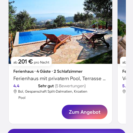
201 €
2
ab
pro Nacht
ab
Ferienhaus ∙ 4 Gäste ∙ 2 Schlafzimmer
Ferie
Ferienhaus mit privatem Pool, Terrasse und Garten
4.4
Sehr gut
(5 Bewertungen)
5.0
Bol, Gespanschaft Split-Dalmatien, Kroatien
Bol
Pool
Poo
Zum Angebot