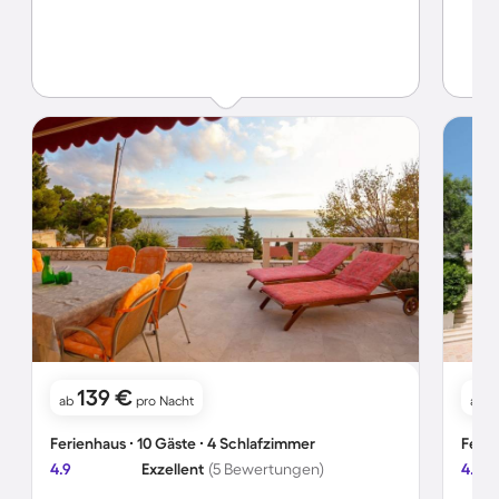
139 €
8
ab
pro Nacht
ab
Ferienhaus ∙ 10 Gäste ∙ 4 Schlafzimmer
Ferie
4.9
Exzellent
(5 Bewertungen)
4.9