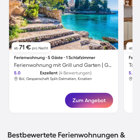
71 €
71
ab
pro Nacht
ab
Ferienwohnung ∙ 5 Gäste ∙ 1 Schlafzimmer
Ferie
Ferienwohnung mit Grill und Garten | Gartenblick
5.0
Exzellent
(4 Bewertungen)
5.0
Bol, Gespanschaft Split-Dalmatien, Kroatien
Bol
Zum Angebot
Bestbewertete Ferienwohnungen &