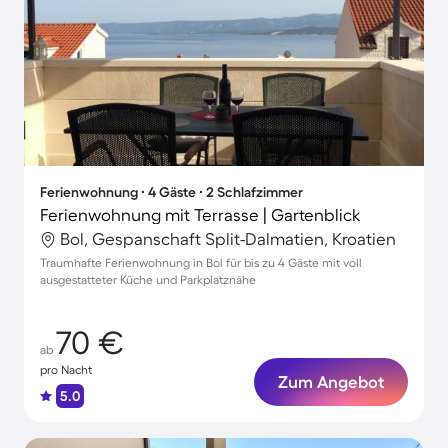
Ferienwohnung ∙ 4 Gäste ∙ 2 Schlafzimmer
Ferienwohnung mit Terrasse | Gartenblick
Bol, Gespanschaft Split-Dalmatien, Kroatien
Traumhafte Ferienwohnung in Bol für bis zu 4 Gäste mit voll
ausgestatteter Küche und Parkplatznähe
70 €
ab
pro Nacht
Zum Angebot
5.0