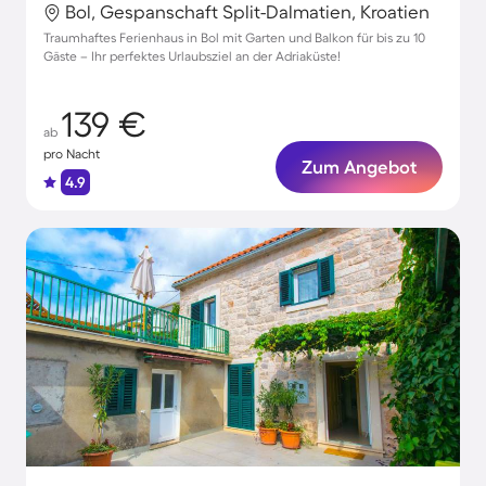
Bol, Gespanschaft Split-Dalmatien, Kroatien
Traumhaftes Ferienhaus in Bol mit Garten und Balkon für bis zu 10
Gäste – Ihr perfektes Urlaubsziel an der Adriaküste!
139 €
ab
pro Nacht
Zum Angebot
4.9