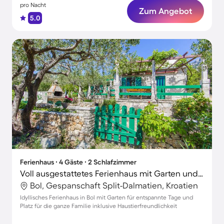
pro Nacht
Zum Angebot
5.0
Ferienhaus ∙ 4 Gäste ∙ 2 Schlafzimmer
Voll ausgestattetes Ferienhaus mit Garten und Grill | Neben dem Strand | Haustiere erlaubt
Bol, Gespanschaft Split-Dalmatien, Kroatien
Idyllisches Ferienhaus in Bol mit Garten für entspannte Tage und
Platz für die ganze Familie inklusive Haustierfreundlichkeit