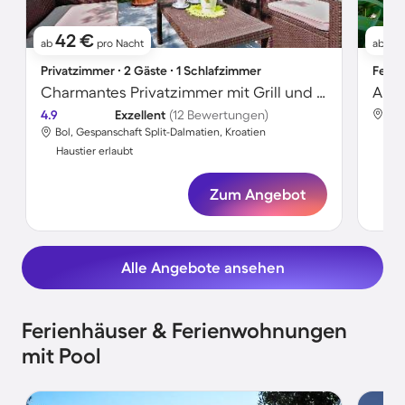
42 €
76
ab
pro Nacht
ab
Privatzimmer ∙ 2 Gäste ∙ 1 Schlafzimmer
Ferie
Charmantes Privatzimmer mit Grill und Terrasse | Hunde erlaubt
Apar
4.9
Exzellent
(12 Bewertungen)
Bol
Bol, Gespanschaft Split-Dalmatien, Kroatien
Hau
Haustier erlaubt
Zum Angebot
Alle Angebote ansehen
Ferienhäuser & Ferienwohnungen
mit Pool