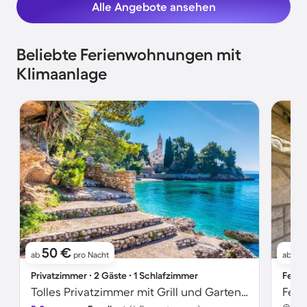
Alle Angebote ansehen
Beliebte Ferienwohnungen mit
Klimaanlage
50 €
51
ab
pro Nacht
ab
Privatzimmer ∙ 2 Gäste ∙ 1 Schlafzimmer
Ferie
Tolles Privatzimmer mit Grill und Garten | Bergblick | Nah am Strand