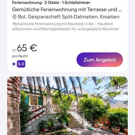
Ferienwohnung ∙ 2 Gäste ∙ 1 Schlafzimmer
Gemütliche Ferienwohnung mit Terrasse und Garten | Meerblick | Haustiere erlaubt
Bol, Gespanschaft Split-Dalmatien, Kroatien
"Romantische Ferienwohnung mit Meerblick in Bol – Haustiere
willkommen und Parkmöglichkeiten für unvergessliche Momente"
65 €
ab
pro Nacht
Zum Angebot
5.0