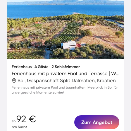
Ferienhaus ∙ 4 Gäste ∙ 2 Schlafzimmer
Ferienhaus mit privatem Pool und Terrasse | Wasserblick
Bol, Gespanschaft Split-Dalmatien, Kroatien
Ferienhaus mit privatem Pool und traumhaftem Meerblick in Bol für
unvergessliche Momente zu viert
92 €
ab
Zum Angebot
pro Nacht