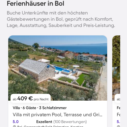
Ferienhäuser in Bol
Buche Unterkünfte mit den höchsten
Gästebewertungen in Bol, geprüft nach Komfort,
Lage, Ausstattung, Sauberkeit und Preis-Leistung.
409 €
2
ab
pro Nacht
ab
Villa ∙ 6 Gäste ∙ 3 Schlafzimmer
Ferie
Villa mit privatem Pool, Terrasse und Grill | Perfekt für die Arbeit von Zuhause
5.0
Exzellent
(100 Bewertungen)
5.0
Bol, Gespanschaft Split-Dalmatien, Kroatien
Bol