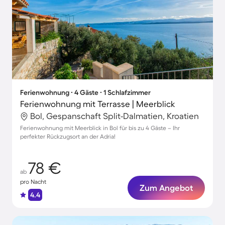
Ferienwohnung ∙ 4 Gäste ∙ 1 Schlafzimmer
Ferienwohnung mit Terrasse | Meerblick
Bol, Gespanschaft Split-Dalmatien, Kroatien
Ferienwohnung mit Meerblick in Bol für bis zu 4 Gäste – Ihr
perfekter Rückzugsort an der Adria!
78 €
ab
pro Nacht
Zum Angebot
4.4