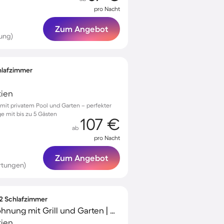
pro Nacht
Zum Angebot
ung)
chlafzimmer
tien
i mit privatem Pool und Garten – perfekter
e mit bis zu 5 Gästen
107 €
ab
pro Nacht
Zum Angebot
rtungen)
 2 Schlafzimmer
Kinderfreundliche Wohnung mit Grill und Garten | Nah am Strand | Hunde erlaubt
tien