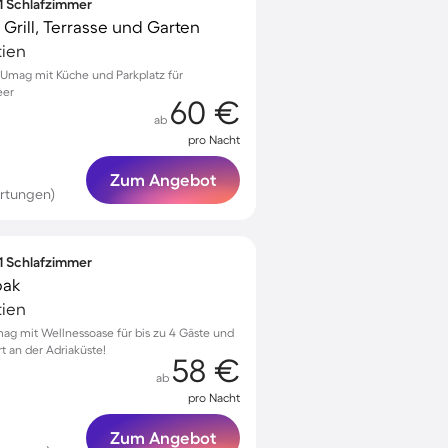
 1 Schlafzimmer
rill, Terrasse und Garten
tien
Umag mit Küche und Parkplatz für
eer
60 €
ab
pro Nacht
Zum Angebot
rtungen)
 1 Schlafzimmer
bak
tien
g mit Wellnessoase für bis zu 4 Gäste und
t an der Adriaküste!
58 €
ab
pro Nacht
Zum Angebot