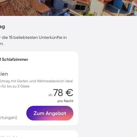
ag
 die 15 beliebtesten Unterkünfte in
n.
 1 Schlafzimmer
tien
Umag mit Garten und Wellnessbereich ideal
für bis zu 3 Gäste
78 €
ab
pro Nacht
Zum Angebot
rtungen)