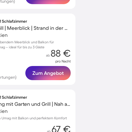
rtungen)
 1 Schlafzimmer
Tolle Wohnung mit Grill | Meerblick | Strand in der Nähe
tien
bendem Meerblick und Balkon für
 – ideal für bis zu 3 Gäste
88 €
ab
pro Nacht
Zum Angebot
rtungen)
 1 Schlafzimmer
Schöne Ferienwohnung mit Garten und Grill | Nah am Strand
tien
 Umag mit Balkon und perfektem Komfort
67 €
ab