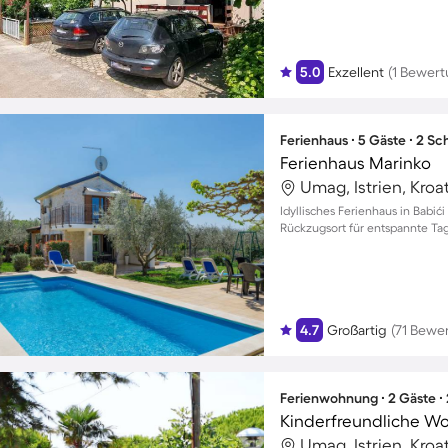
5.0
Exzellent
(1 Bewert
Ferienhaus ∙ 5 Gäste ∙ 2 S
Ferienhaus Marinko
Umag, Istrien, Kroa
Idyllisches Ferienhaus in Babić
Rückzugsort für entspannte Tag
4.7
Großartig
(71 Bewe
Ferienwohnung ∙ 2 Gäste ∙
Umag, Istrien, Kroa