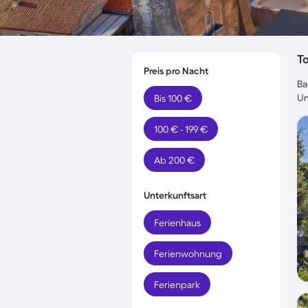
T
Preis pro Nacht
Ba
Um
Bis 100 €
100 € - 199 €
Ab 200 €
Unterkunftsart
Ferienhaus
Ferienwohnung
Ferienpark