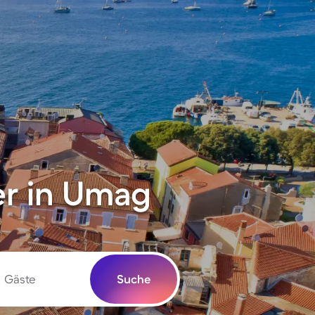
r in Umag
Gäste
Suche