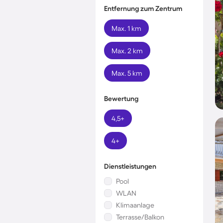
Entfernung zum Zentrum
Max. 1 km
Max. 2 km
Max. 5 km
Bewertung
4,5+
4+
Dienstleistungen
Pool
WLAN
Klimaanlage
Terrasse/Balkon