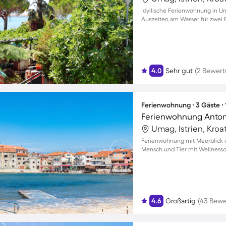
Idyllische Ferienwohnung in U
Auszeiten am Wasser für zwei 
4.0
Sehr gut
(2 Bewer
Ferienwohnung ∙ 3 Gäste ∙
Ferienwohnung Anton
Umag, Istrien, Kroa
Ferienwohnung mit Meerblick i
Mensch und Tier mit Wellness
4.6
Großartig
(43 Bew