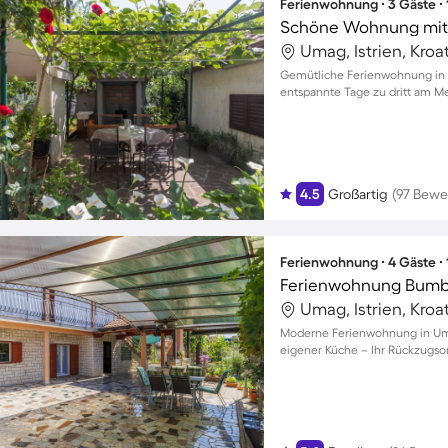
Ferienwohnung ∙ 3 Gäste ∙
Schöne Wohnung mit G
Umag, Istrien, Kroa
Gemütliche Ferienwohnung in 
entspannte Tage zu dritt am M
4.5
Großartig
(97 Bewe
Ferienwohnung ∙ 4 Gäste ∙
Ferienwohnung Bum
Umag, Istrien, Kroa
Moderne Ferienwohnung in Uma
eigener Küche – Ihr Rückzugsor