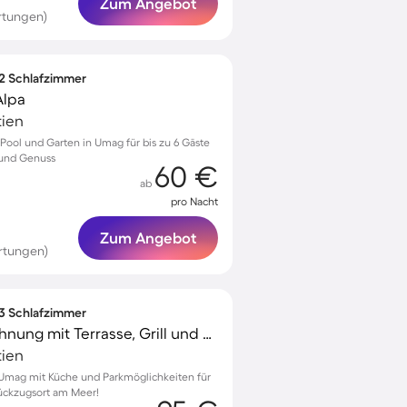
Zum Angebot
rtungen)
 2 Schlafzimmer
Alpa
tien
ool und Garten in Umag für bis zu 6 Gäste
 und Genuss
60 €
ab
pro Nacht
Zum Angebot
rtungen)
 3 Schlafzimmer
Gemütliche Ferienwohnung mit Terrasse, Grill und Garten
tien
mag mit Küche und Parkmöglichkeiten für
 Rückzugsort am Meer!