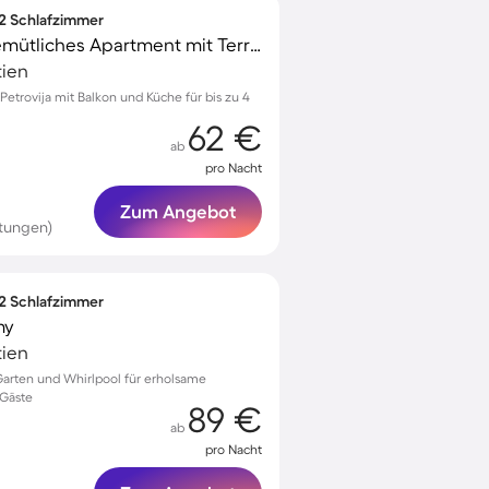
 2 Schlafzimmer
Voll ausgestattetes gemütliches Apartment mit Terrasse und Grill | Haustiere sind willkommen
tien
trovija mit Balkon und Küche für bis zu 4
62 €
ab
pro Nacht
Zum Angebot
tungen)
 2 Schlafzimmer
my
tien
Garten und Whirlpool für erholsame
 Gäste
89 €
ab
pro Nacht