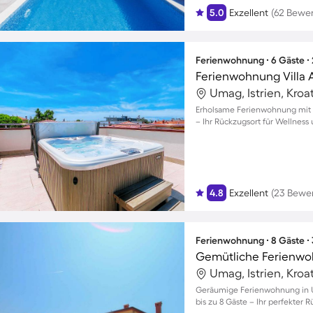
5.0
Exzellent
(62 Bewe
Ferienwohnung ∙ 6 Gäste ∙
Ferienwohnung Villa 
Umag, Istrien, Kroa
Erholsame Ferienwohnung mit P
– Ihr Rückzugsort für Wellness
4.8
Exzellent
(23 Bewe
Ferienwohnung ∙ 8 Gäste ∙
Umag, Istrien, Kroa
Geräumige Ferienwohnung in U
bis zu 8 Gäste – Ihr perfekter