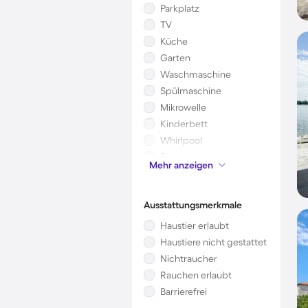
Parkplatz
TV
Küche
Garten
Waschmaschine
Spülmaschine
Mikrowelle
Kinderbett
Whirlpool
Sauna
Mehr anzeigen
Kamin/Ofen
Ausstattungsmerkmale
Haustier erlaubt
Haustiere nicht gestattet
Nichtraucher
Rauchen erlaubt
Barrierefrei