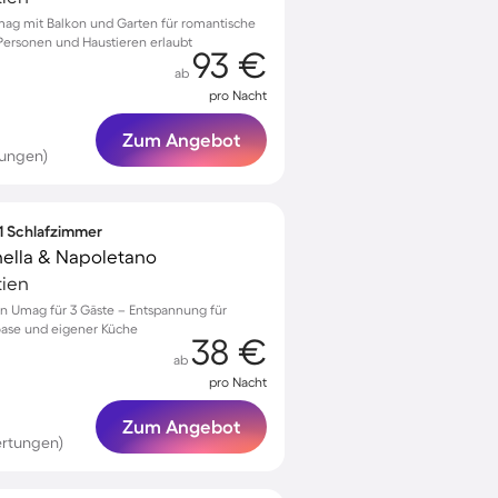
mag mit Balkon und Garten für romantische
Personen und Haustieren erlaubt
93 €
ab
pro Nacht
Zum Angebot
tungen)
 1 Schlafzimmer
ella & Napoletano
tien
n Umag für 3 Gäste – Entspannung für
oase und eigener Küche
38 €
ab
pro Nacht
Zum Angebot
ertungen)