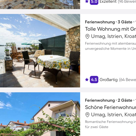
5.0
Exzellent
(96 Bewe
Ferienwohnung ∙ 3 Gäste ∙
Umag, Istrien, Kroa
Ferienwohnung mit atemberau
unvergessliche Momente in Umag
4.5
Großartig
(64 Bewe
Ferienwohnung ∙ 2 Gäste ∙
Umag, Istrien, Kroa
Romantische Ferienwohnung in
für zwei Gäste