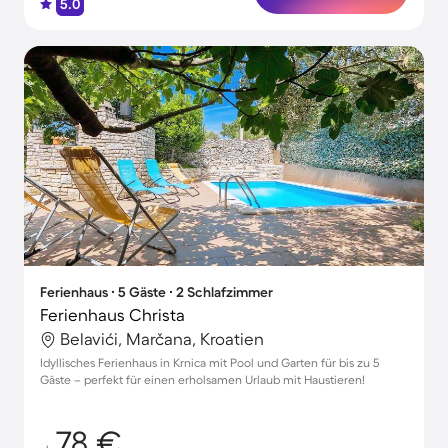
5.0
Ferienhaus ∙ 5 Gäste ∙ 2 Schlafzimmer
Ferienhaus Christa
Belavići, Marčana, Kroatien
Idyllisches Ferienhaus in Krnica mit Pool und Garten für bis zu 5
Gäste – perfekt für einen erholsamen Urlaub mit Haustieren!
78 €