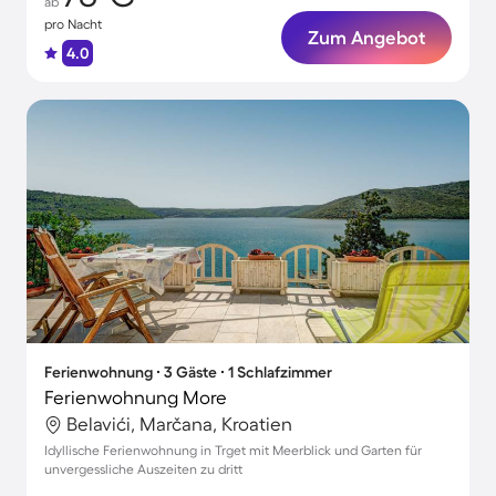
ab
pro Nacht
Zum Angebot
4.0
Ferienwohnung ∙ 3 Gäste ∙ 1 Schlafzimmer
Ferienwohnung More
Belavići, Marčana, Kroatien
Idyllische Ferienwohnung in Trget mit Meerblick und Garten für
unvergessliche Auszeiten zu dritt