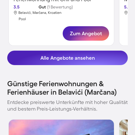
3.5
Gut
(1 Bewertung)
5.0
Belavići, Marčana, Kroatien
Bel
Pool
Poo
Zum Angebot
Alle Angebote ansehen
Günstige Ferienwohnungen &
Ferienhäuser in Belavići (Marčana)
Entdecke preiswerte Unterkünfte mit hoher Qualität
und bestem Preis-Leistungs-Verhältnis.