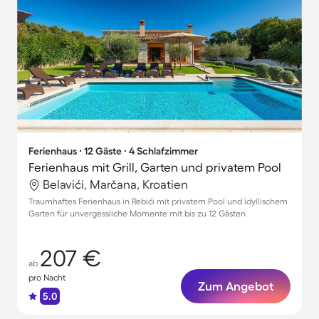
Ferienhaus ∙ 12 Gäste ∙ 4 Schlafzimmer
Ferienhaus mit Grill, Garten und privatem Pool
Belavići, Marčana, Kroatien
Traumhaftes Ferienhaus in Rebići mit privatem Pool und idyllischem
Garten für unvergessliche Momente mit bis zu 12 Gästen
207 €
ab
pro Nacht
Zum Angebot
5.0