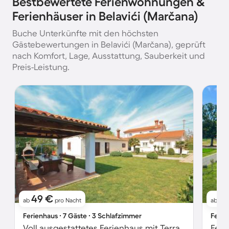
Bestbewertete Ferienwohnungen &
Ferienhäuser in Belavići (Marčana)
Buche Unterkünfte mit den höchsten
Gästebewertungen in Belavići (Marčana), geprüft
nach Komfort, Lage, Ausstattung, Sauberkeit und
Preis-Leistung.
49 €
3
ab
pro Nacht
ab
Ferienhaus ∙ 7 Gäste ∙ 3 Schlafzimmer
Ferie
Voll ausgestattetes Ferienhaus mit Terrasse und Grill | Haustiere erlaubt