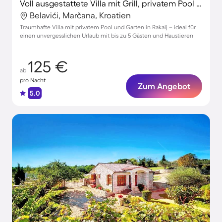
Voll ausgestattete Villa mit Grill, privatem Pool und Whirlpool | Perfekt für die Arbeit von Zuhause | Haustierfreundlich
Belavići, Marčana, Kroatien
Traumhafte Villa mit privatem Pool und Garten in Rakalj – ideal für
einen unvergesslichen Urlaub mit bis zu 5 Gästen und Haustieren
125 €
ab
pro Nacht
Zum Angebot
5.0