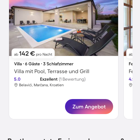
142 €
7
ab
pro Nacht
ab
Villa ∙ 6 Gäste ∙ 3 Schlafzimmer
Ferie
Villa mit Pool, Terrasse und Grill
Feri
5.0
Exzellent
(1 Bewertung)
4.9
Belavići, Marčana, Kroatien
Bel
Zum Angebot