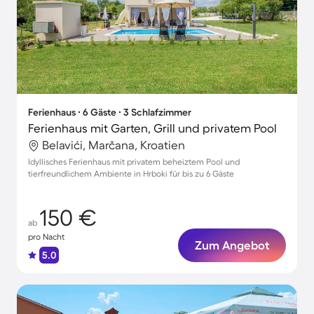
Ferienhaus ∙ 6 Gäste ∙ 3 Schlafzimmer
Ferienhaus mit Garten, Grill und privatem Pool
Belavići, Marčana, Kroatien
Idyllisches Ferienhaus mit privatem beheiztem Pool und
tierfreundlichem Ambiente in Hrboki für bis zu 6 Gäste
150 €
ab
pro Nacht
Zum Angebot
5.0