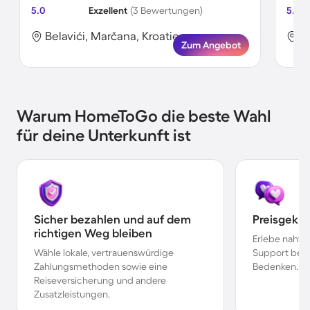
5.0
Exzellent
(3 Bewertungen)
5.0
Belavići, Marčana, Kroatien
B
Zum Angebot
Warum HomeToGo die beste Wahl
für deine Unterkunft ist
Sicher bezahlen und auf dem
Preisgekr
richtigen Weg bleiben
Erlebe nahtl
Wähle lokale, vertrauenswürdige
Support bei 
Zahlungsmethoden sowie eine
Bedenken.
Reiseversicherung und andere
Zusatzleistungen.