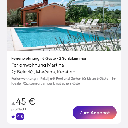
Ferienwohnung ∙ 6 Gäste ∙ 2 Schlafzimmer
Ferienwohnung Martina
Belavići, Marčana, Kroatien
Ferienwohnung in Rakalj mit Pool und Garten für bis zu 6 Gäste – Ihr
idealer Rückzugsort an der kroatischen Küste
45 €
ab
pro Nacht
Zum Angebot
4.8