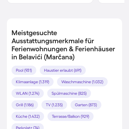
Meistgesuchte
Ausstattungsmerkmale für
Ferienwohnungen & Ferienhäuser
in Belavići (Marčana)
Pool (931)
Haustier erlaubt (691)
Klimaanlage (1.319)
Waschmaschine (1.032)
WLAN (1.274)
Spülmaschine (825)
Grill (1.186)
TV (1.235)
Garten (873)
Küche (1.432)
Terrasse/Balkon (929)
Parkplatz (74)