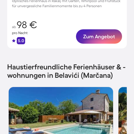
Idyllisches Ferienhaus in Rakalj mit Garten, Whirlpool und Frühstück
für unvergessliche Familienmomente bis zu 4 Personen
98 €
ab
pro Nacht
Zum Angebot
5.0
Haustierfreundliche Ferienhäuser & -
wohnungen in Belavići (Marčana)