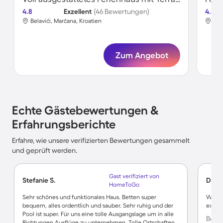
4.8
Exzellent
(46 Bewertungen)
4.8
Belavići, Marčana, Kroatien
Bel
Zum Angebot
Echte Gästebewertungen &
Erfahrungsberichte
Erfahre, wie unsere verifizierten Bewertungen gesammelt
und geprüft werden.
Gast verifiziert von
Stefanie S.
Denni
HomeToGo
Sehr schönes und funktionales Haus. Betten super
Würden
bequem, alles ordentlich und sauber. Sehr ruhig und der
extrem
Pool ist super. Für uns eine tolle Ausgangslage um in alle
Bewer
Richtungen Ausflüge zu unternehmen. Tolle Ortschaften,