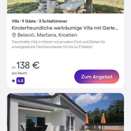
Villa ∙ 9 Gäste ∙ 3 Schlafzimmer
Kinderfreundliche weiträumige Villa mit Garten, privatem Pool und Grill | Perfekt für die Arbeit von Zuhause | Haustiere sind willkommen
Belavići, Marčana, Kroatien
Traumhafte Villa in Hrboki mit privatem Pool und Garten für
unvergessliche Familienurlaube mit bis zu 9 Gästen
138 €
ab
pro Nacht
Zum Angebot
4.8