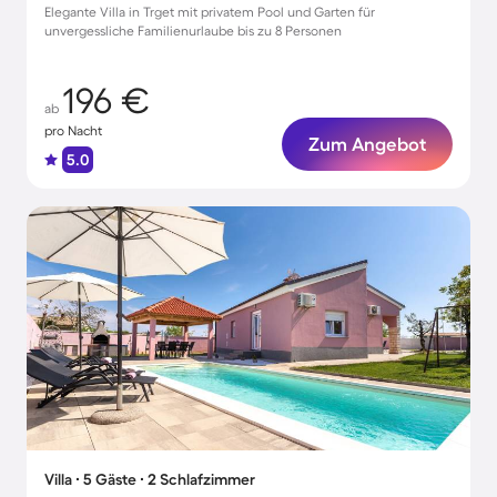
Elegante Villa in Trget mit privatem Pool und Garten für
unvergessliche Familienurlaube bis zu 8 Personen
196 €
ab
pro Nacht
Zum Angebot
5.0
Villa ∙ 5 Gäste ∙ 2 Schlafzimmer