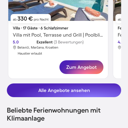
330 €
6
ab
pro Nacht
ab
Villa ∙ 17 Gäste ∙ 6 Schlafzimmer
Ferie
Villa mit Pool, Terrasse und Grill | Poolblick
5.0
Exzellent
(3 Bewertungen)
4.2
Belavići, Marčana, Kroatien
Bel
Haustier erlaubt
Hau
Zum Angebot
Alle Angebote ansehen
Beliebte Ferienwohnungen mit
Klimaanlage