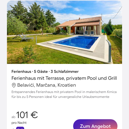
Ferienhaus ∙ 5 Gäste ∙ 3 Schlafzimmer
Ferienhaus mit Terrasse, privatem Pool und Grill
Belavići, Marčana, Kroatien
Entspannendes Ferienhaus mit privatem Pool in malerischem Krnica
für bis zu 5 Personen ideal für unvergessliche Urlaubsmomente
101 €
ab
pro Nacht
Zum Angebot