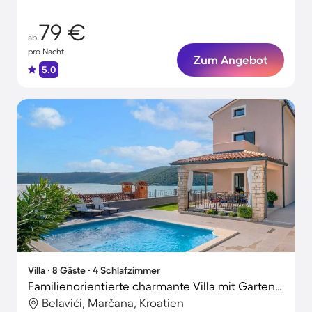
79 €
ab
pro Nacht
Zum Angebot
5.0
Villa ∙ 8 Gäste ∙ 4 Schlafzimmer
Familienorientierte charmante Villa mit Garten, Terrasse und privatem Pool | Ideal für Homeoffice
Belavići, Marčana, Kroatien