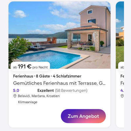
191 €
5
ab
pro Nacht
ab
Ferienhaus ∙ 8 Gäste ∙ 4 Schlafzimmer
Ferie
Gemütliches Ferienhaus mit Terrasse, Garten und Pool | Wasserblick
Feri
5.0
Exzellent
(58 Bewertungen)
4.5
Belavići, Marčana, Kroatien
Bel
Klimaanlage
Kli
Zum Angebot