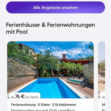
Alle Angebote ansehen
Ferienhäuser & Ferienwohnungen
mit Pool
76 €
7
ab
pro Nacht
ab
Ferienwohnung ∙ 5 Gäste ∙ 2 Schlafzimmer
Maiso
Ferienwohnung mit Grill und Pool