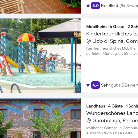
5.0
Exzellent
(84 Bewe
Mobilheim ∙ 6 Gäste ∙ 2 Sc
Lido di Spina, Com
Familienfreundliches Mobilheim
perfekter Rückzugsort für unve
4.4
Sehr gut
(15 Bewer
Landhaus ∙ 4 Gäste ∙ 1 Sch
Gambulaga, Portom
Idyllisches Cottage in Gambul
Auszeiten für bis zu 4 Gäste