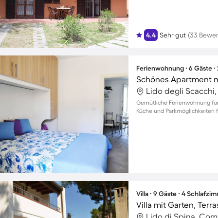
4.4
Sehr gut
(33 Bewe
Ferienwohnung ∙ 6 Gäste ∙
Schönes Apartment mit
Lido degli Scacchi
Gemütliche Ferienwohnung für b
Küche und Parkmöglichkeiten f
Villa ∙ 9 Gäste ∙ 4 Schlafzi
Villa mit Garten, Terra
Lido di Spina, Com