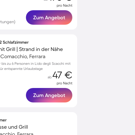
pro Nacht
Zum Angebot
rtungen)
 2 Schlafzimmer
 Grill | Strand in der Nähe
, Comacchio, Ferrara
is zu 6 Personen in Lido degli Scacchi mit
ür entspannte Urlaubstage
47 €
ab
pro Nacht
Zum Angebot
mmer
sse und Grill
acchio, Ferrara