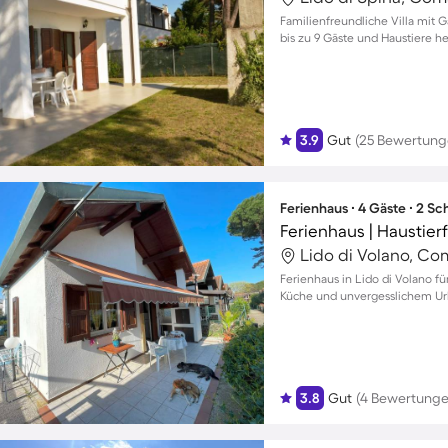
Familienfreundliche Villa mit G
bis zu 9 Gäste und Haustiere h
3.9
Gut
(25 Bewertung
Ferienhaus ∙ 4 Gäste ∙ 2 S
Ferienhaus | Haustier
Lido di Volano, Co
Ferienhaus in Lido di Volano fü
Küche und unvergesslichem Url
3.8
Gut
(4 Bewertunge