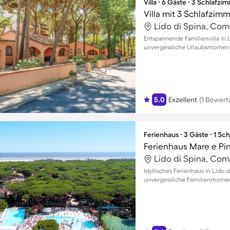
Villa ∙ 6 Gäste ∙ 3 Schlafzi
Villa mit 3 Schlafzim
Lido di Spina, Com
Entspannende Familienvilla in L
unvergessliche Urlaubsmoment
5.0
Exzellent
(1 Bewert
Ferienhaus ∙ 3 Gäste ∙ 1 Sc
Ferienhaus Mare e Pi
Lido di Spina, Com
Idyllisches Ferienhaus in Lido 
unvergessliche Familienmomen