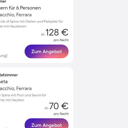
mmer
mern für 6 Personen
acchio, Ferrara
ido di Spina mit Garten und Parkplatz für
e mit Haustieren
128 €
ab
pro Nacht
Zum Angebot
ung)
hlafzimmer
neta
acchio, Ferrara
di Spina mit Pool und Sauna für
te mit Haustier
70 €
ab
pro Nacht
Zum Angebot