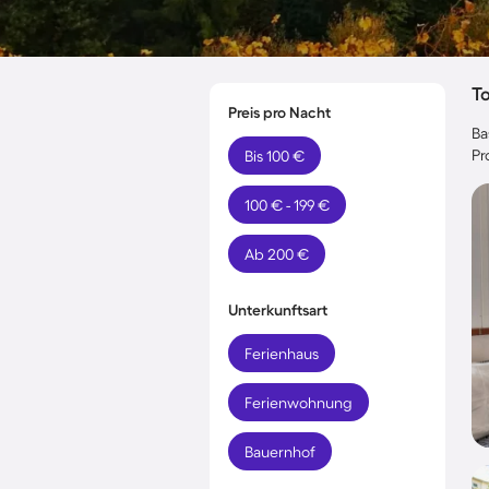
T
Preis pro Nacht
Ba
Pr
Bis 100 €
100 € - 199 €
Ab 200 €
Unterkunftsart
Ferienhaus
Ferienwohnung
Bauernhof