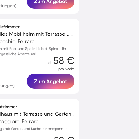
Zum Angebot
rtungen)
hlafzimmer
Kinderfreundliches tolles Mobilheim mit Terrasse und Pool | Neben dem Strand | Haustierfreundlich
acchio, Ferrara
 mit Pool und Spa in Lido di Spina – Ihr
rgessliche Abenteuer!
58 €
ab
pro Nacht
Zum Angebot
tungen)
lafzimmer
Wunderschönes Landhaus mit Terrasse und Garten | Naturblick
aggiore, Ferrara
aga mit Garten und Küche für entspannte