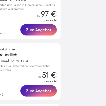
arten und Balkon in Lido di Spina – ideal für
erzlich willkommen!
97 €
ab
pro Nacht
Zum Angebot
en)
chlafzimmer
freundlich
macchio, Ferrara
r bis zu 4 Gäste mit haustierfreundlicher
aubsflair
51 €
ab
pro Nacht
Zum Angebot
n)