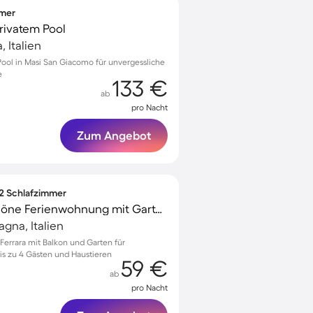
mmer
rivatem Pool
, Italien
Pool in Masi San Giacomo für unvergessliche
e
133 €
ab
pro Nacht
Zum Angebot
 2 Schlafzimmer
Voll ausgestattete schöne Ferienwohnung mit Garten und Terrasse | Stadtblick | Hunde erlaubt
agna, Italien
errara mit Balkon und Garten für
s zu 4 Gästen und Haustieren
59 €
ab
pro Nacht