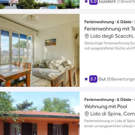
5.0
Exzellent
(1 Bewert
Ferienwohnung ∙ 6 Gäste ∙
Ferienwohnung mit T
Lido degli Scacchi
Geräumige Ferienwohnung für b
voll ausgestatteter Küche und P
3.7
Gut
(8 Bewertunge
Ferienwohnung ∙ 6 Gäste ∙
Wohnung mit Pool
Lido di Spina, Com
Ferienwohnung in Lido di Spina 
einen unvergesslichen Urlaub 