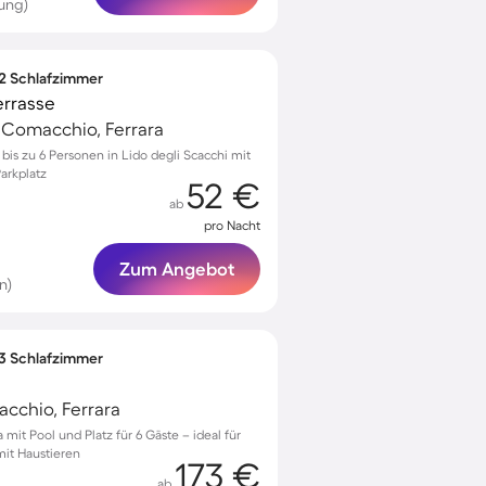
ung)
 2 Schlafzimmer
errasse
, Comacchio, Ferrara
is zu 6 Personen in Lido degli Scacchi mit
arkplatz
52 €
ab
pro Nacht
Zum Angebot
n)
 3 Schlafzimmer
acchio, Ferrara
mit Pool und Platz für 6 Gäste – ideal für
mit Haustieren
173 €
ab