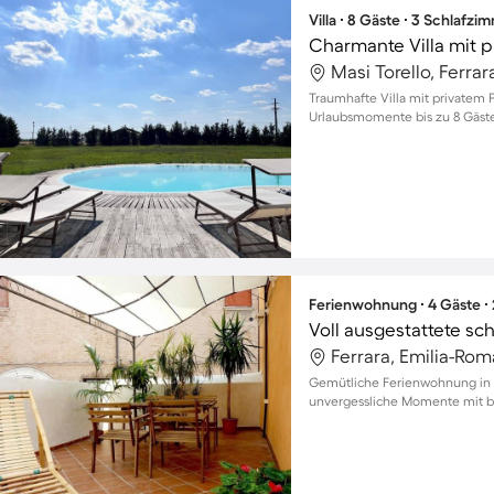
Villa ∙ 8 Gäste ∙ 3 Schlafzi
Charmante Villa mit p
Masi Torello, Ferrara
Traumhafte Villa mit privatem 
Urlaubsmomente bis zu 8 Gäst
Ferienwohnung ∙ 4 Gäste ∙
Ferrara, Emilia-Rom
Gemütliche Ferienwohnung in F
unvergessliche Momente mit bi