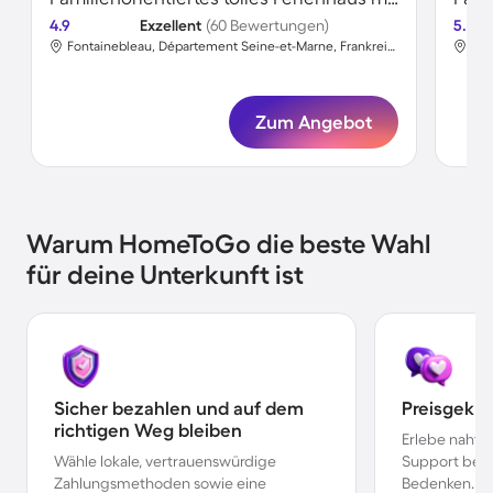
4.9
Exzellent
(60 Bewertungen)
5.0
Fontainebleau, Département Seine-et-Marne, Frankreich
Zum Angebot
Warum HomeToGo die beste Wahl
für deine Unterkunft ist
Sicher bezahlen und auf dem
Preisgekr
richtigen Weg bleiben
Erlebe nahtl
Wähle lokale, vertrauenswürdige
Support bei 
Zahlungsmethoden sowie eine
Bedenken.