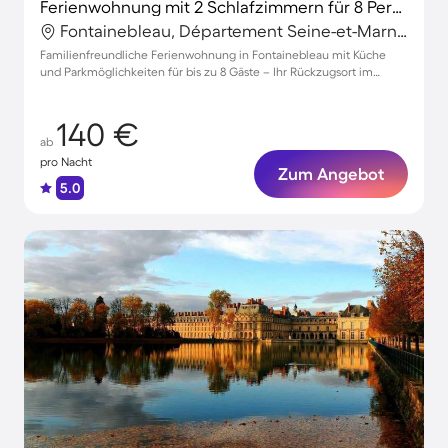
Ferienwohnung mit 2 Schlafzimmern für 8 Personen
Fontainebleau, Département Seine-et-Marne, Frankreich
Familienfreundliche Ferienwohnung in Fontainebleau mit Küche
und Parkmöglichkeiten für bis zu 8 Gäste – Ihr Rückzugsort im
Grünen!
140 €
ab
pro Nacht
Zum Angebot
5.0