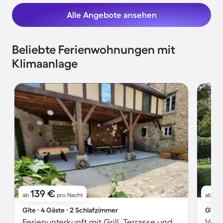
Alle Angebote ansehen
Beliebte Ferienwohnungen mit
Klimaanlage
139 €
6
ab
pro Nacht
ab
Gîte ∙ 4 Gäste ∙ 2 Schlafzimmer
Gîte 
Ferienunterkunft mit Grill, Terrasse und Garten