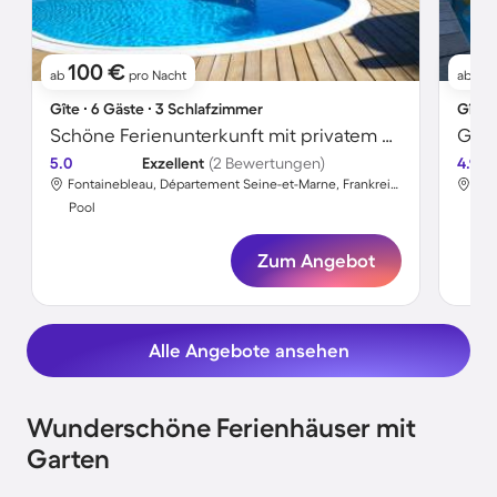
100 €
17
ab
pro Nacht
ab
Gîte ∙ 6 Gäste ∙ 3 Schlafzimmer
Gîte 
Schöne Ferienunterkunft mit privatem Pool, Terrasse und Garten
5.0
Exzellent
(2 Bewertungen)
4.9
Fontainebleau, Département Seine-et-Marne, Frankreich
Pool
Poo
Zum Angebot
Alle Angebote ansehen
Wunderschöne Ferienhäuser mit
Garten