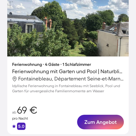
Ferienwohnung ∙ 4 Gäste ∙ 1 Schlafzimmer
Ferienwohnung mit Garten und Pool | Naturblick | Ideal für Homeoffice
Fontainebleau, Département Seine-et-Marne, Frankreich
Idyllische Ferienwohnung in Fontainebleau mit Seeblick, Pool und
Garten für unvergessliche Familienmomente am Wasser
69 €
ab
pro Nacht
Zum Angebot
5.0