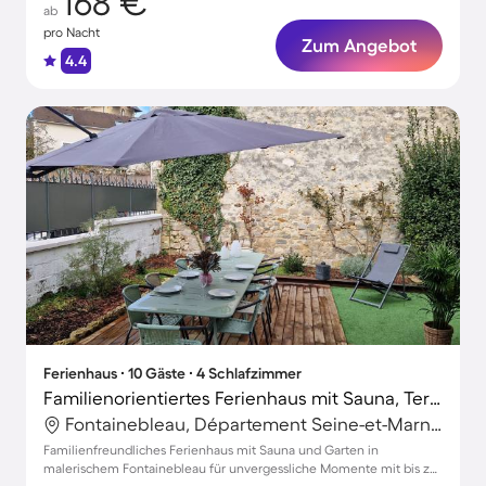
168 €
ab
pro Nacht
Zum Angebot
4.4
Ferienhaus ∙ 10 Gäste ∙ 4 Schlafzimmer
Familienorientiertes Ferienhaus mit Sauna, Terrasse und Garten | Ideal für Homeoffice
Fontainebleau, Département Seine-et-Marne, Frankreich
Familienfreundliches Ferienhaus mit Sauna und Garten in
malerischem Fontainebleau für unvergessliche Momente mit bis zu