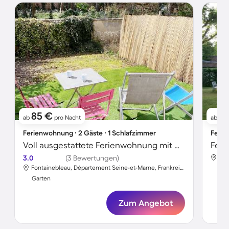
85 €
6
ab
pro Nacht
ab
Ferienwohnung ∙ 2 Gäste ∙ 1 Schlafzimmer
Ferie
Voll ausgestattete Ferienwohnung mit Garten | Perfekt für die Arbeit von Zuhause
Feri
3.0
(3 Bewertungen)
Fontainebleau, Département Seine-et-Marne, Frankreich
Gar
Garten
Zum Angebot