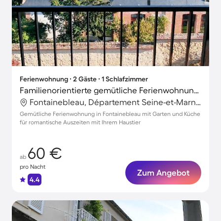
Ferienwohnung ∙ 2 Gäste ∙ 1 Schlafzimmer
Familienorientierte gemütliche Ferienwohnung mit Garten | Stadtblick | Perfekt für die Arbeit von Zuhause | Haustierfreundlich
Fontainebleau, Département Seine-et-Marne, Frankreich
Gemütliche Ferienwohnung in Fontainebleau mit Garten und Küche
für romantische Auszeiten mit Ihrem Haustier
60 €
ab
pro Nacht
Zum Angebot
4.4