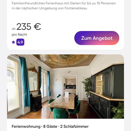
Familienfreundliches Ferienhaus mit Garten für bis zu 10 Personen
in der idyllischen Umgebung von Fontainebleau
235 €
ab
pro Nacht
Zum Angebot
4.9
Ferienwohnung ∙ 8 Gäste ∙ 2 Schlafzimmer