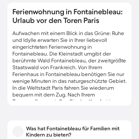
Ferienwohnung in Fontainebleau:
Urlaub vor den Toren Paris
Aufwachen mit einem Blick in das Grüne: Ruhe
und Idylle erwarten Sie in Ihrer liebevoll
eingerichteten Ferienwohnung in
Fontainebleau. Die Kleinstadt umgibt der
berühmte Wald Fontainebleau, der zweitgrößte
Staatswald von Frankreich. Von Ihrem
Ferienhaus in Fontainebleau benötigen Sie nur
wenige Minuten in das naturgeschützte Gebiet.
In die Weltstadt Paris fahren Sie wiederum
bequem mit dem Zug. Nach Ihrem
Tagesausflug genießen Sie den Komfort in
Ihrem gemütlichen Ferienapartment.
Ausgestattet mit z.B. Küchenzeile,
Waschmaschine, Internet und Terrasse, lassen
Was hat Fontainebleau für Familien mit
die Unterkünfte kaum einen Wunsch offen,
Kindern zu bieten?
damit sich die Feriengäste ganz wie zu Hause