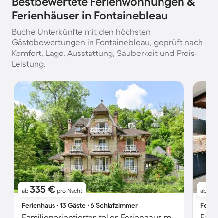
Bestbewertete Ferienwohnungen &
Ferienhäuser in Fontainebleau
Buche Unterkünfte mit den höchsten
Gästebewertungen in Fontainebleau, geprüft nach
Komfort, Lage, Ausstattung, Sauberkeit und Preis-
Leistung.
335 €
1
ab
pro Nacht
ab
Ferienhaus ∙ 13 Gäste ∙ 6 Schlafzimmer
Ferie
Familienorientiertes tolles Ferienhaus mit Terrasse, Grill und Garten
Fami