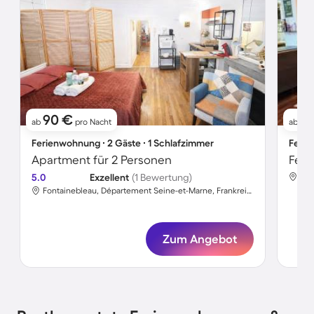
90 €
5
ab
pro Nacht
ab
Ferienwohnung ∙ 2 Gäste ∙ 1 Schlafzimmer
Ferie
Apartment für 2 Personen
5.0
Exzellent
(1 Bewertung)
Fontainebleau, Département Seine-et-Marne, Frankreich
Zum Angebot