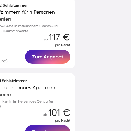
 2 Schlafzimmer
fzimmern für 4 Personen
anien
4 Gäste in malerischem Ceares – Ihr
he Urlaubsmomente
117 €
ab
pro Nacht
Zum Angebot
ung)
 1 Schlafzimmer
 wunderschönes Apartment
anien
 Kamin im Herzen des Centro für
t
101 €
ab
pro Nacht