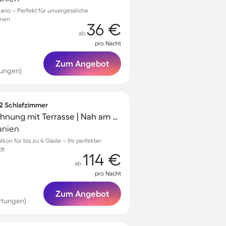
lano – Perfekt für unvergessliche
onen
36 €
ab
pro Nacht
Zum Angebot
tungen)
 2 Schlafzimmer
Voll ausgestattete Wohnung mit Terrasse | Nah am Strand
anien
kon für bis zu 4 Gäste – Ihr perfekter
dt
114 €
ab
pro Nacht
Zum Angebot
rtungen)