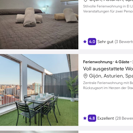
Stilvolle Ferienwohnung in El L
Veranstaltungen für zwei Pers
4.0
Sehr gut
(3 Bewer
Ferienwohnung ∙ 4 Gäste ∙
Gijón, Asturien, Sp
Zentrale Ferienwohnung mit Bal
Rückzugsort im Herzen der Sta
4.8
Exzellent
(28 Bewe