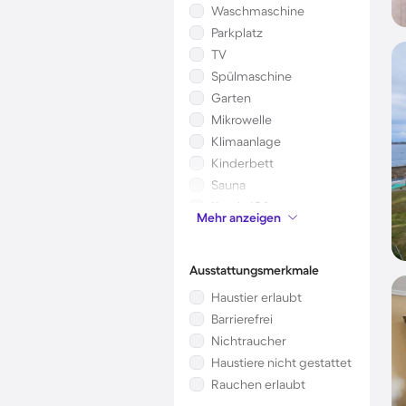
Waschmaschine
Parkplatz
TV
Spülmaschine
Garten
Mikrowelle
Klimaanlage
Kinderbett
Sauna
Kamin/Ofen
Mehr anzeigen
Whirlpool
Ausstattungsmerkmale
Haustier erlaubt
Barrierefrei
Nichtraucher
Haustiere nicht gestattet
Rauchen erlaubt