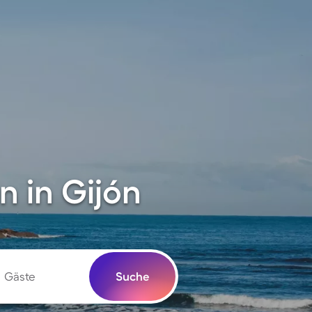
 in Gijón
Gäste
Suche