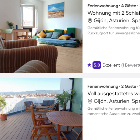
Ferienwohnung ∙ 4 Gäste ∙
Wohnung mit 2 Schla
Gijón, Asturien, Sp
Gemütliche Ferienwohnung für 
Rückzugsort für unvergesslic
5.0
Exzellent
(1 Bewert
Ferienwohnung ∙ 2 Gäste ∙
Voll ausgestattetes
Gijón, Asturien, Sp
Gemütliche Ferienwohnung mit
romantische Auszeiten zu zwei