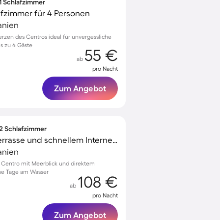
 1 Schlafzimmer
afzimmer für 4 Personen
anien
zen des Centros ideal für unvergessliche
is zu 4 Gäste
55 €
ab
pro Nacht
Zum Angebot
 2 Schlafzimmer
Ferienwohnung mit Terrasse und schnellem Internet | Strandblick
anien
Centro mit Meerblick und direktem
che Tage am Wasser
108 €
ab
pro Nacht
Zum Angebot