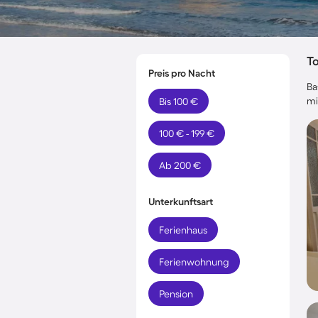
T
Preis pro Nacht
Ba
mi
Bis 100 €
100 € - 199 €
Ab 200 €
Unterkunftsart
Ferienhaus
Ferienwohnung
Pension