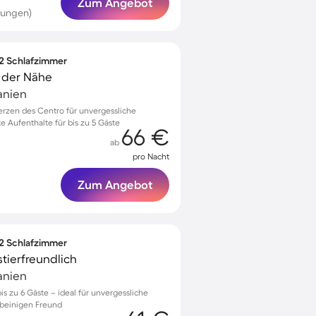
Zum Angebot
tungen)
 2 Schlafzimmer
n der Nähe
anien
zen des Centro für unvergessliche
 Aufenthalte für bis zu 5 Gäste
66 €
ab
pro Nacht
Zum Angebot
 2 Schlafzimmer
tierfreundlich
anien
s zu 6 Gäste – ideal für unvergessliche
rbeinigen Freund