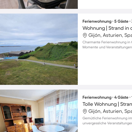
Ferienwohnung ∙ 5 Gäste ∙
Wohnung | Strand in d
Gijón, Asturien, Sp
Charmante Ferienwohnung in Ci
Momente und Veranstaltungen,
Ferienwohnung ∙ 4 Gäste ∙
Tolle Wohnung | Stra
Gijón, Asturien, Sp
Gemütliche Ferienwohnung im 
unvergessliche Veranstaltunge