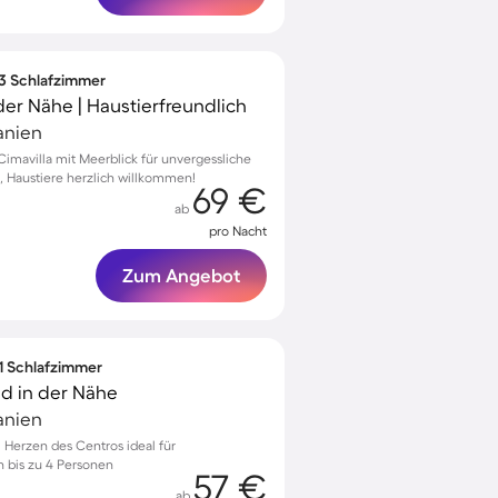
 3 Schlafzimmer
er Nähe | Haustierfreundlich
anien
mavilla mit Meerblick für unvergessliche
 Haustiere herzlich willkommen!
69 €
ab
pro Nacht
Zum Angebot
 1 Schlafzimmer
nd in der Nähe
anien
Herzen des Centros ideal für
n bis zu 4 Personen
57 €
ab