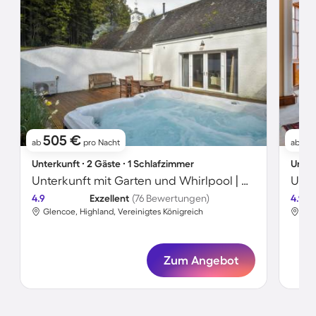
505 €
6
ab
pro Nacht
ab
Unterkunft ∙ 2 Gäste ∙ 1 Schlafzimmer
Unter
Unterkunft mit Garten und Whirlpool | Gartenblick
Unte
4.9
Exzellent
(76 Bewertungen)
4.9
Glencoe, Highland, Vereinigtes Königreich
Gle
Zum Angebot