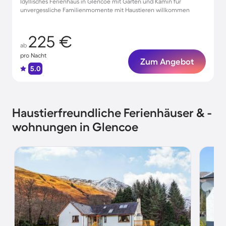
Idyllisches Ferienhaus in Glencoe mit Garten und Kamin für
unvergessliche Familienmomente mit Haustieren willkommen
225 €
ab
pro Nacht
Zum Angebot
5.0
Haustierfreundliche Ferienhäuser & -
wohnungen in Glencoe