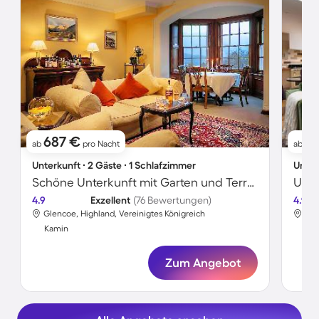
687 €
57
ab
pro Nacht
ab
Unterkunft ∙ 2 Gäste ∙ 1 Schlafzimmer
Unter
Schöne Unterkunft mit Garten und Terrasse | Gartenblick
Unte
4.9
Exzellent
(76 Bewertungen)
4.9
Glencoe, Highland, Vereinigtes Königreich
Gle
Kamin
Ka
Zum Angebot