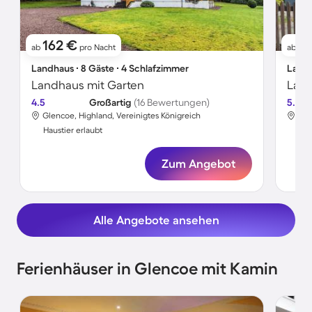
162 €
1
ab
pro Nacht
ab
Landhaus ∙ 8 Gäste ∙ 4 Schlafzimmer
Landh
Landhaus mit Garten
Land
4.5
Großartig
(16 Bewertungen)
5.0
Glencoe, Highland, Vereinigtes Königreich
Gle
Haustier erlaubt
Hau
Zum Angebot
Alle Angebote ansehen
Ferienhäuser in Glencoe mit Kamin