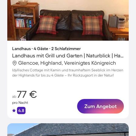
Landhaus ∙ 4 Gäste ∙ 2 Schlafzimmer
Landhaus mit Grill und Garten | Naturblick | Haustiere erlaubt
Glencoe, Highland, Vereinigtes Königreich
Idyllisches Cottage mit Kamin und traumhaftem Seeblick im Herzen
der Highlands für bis zu 4 Gäste – Ihr Rückzugsort in der Natur!
77 €
ab
pro Nacht
Zum Angebot
4.8