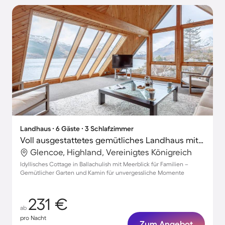
Landhaus ∙ 6 Gäste ∙ 3 Schlafzimmer
Voll ausgestattetes gemütliches Landhaus mit Terrasse und Garten | Wasserblick
Glencoe, Highland, Vereinigtes Königreich
Idyllisches Cottage in Ballachulish mit Meerblick für Familien –
Gemütlicher Garten und Kamin für unvergessliche Momente
231 €
ab
pro Nacht
Zum Angebot