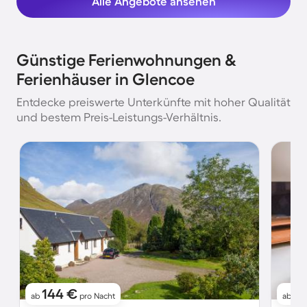
Alle Angebote ansehen
Günstige Ferienwohnungen &
Ferienhäuser in Glencoe
Entdecke preiswerte Unterkünfte mit hoher Qualität
und bestem Preis-Leistungs-Verhältnis.
144 €
1
ab
pro Nacht
ab