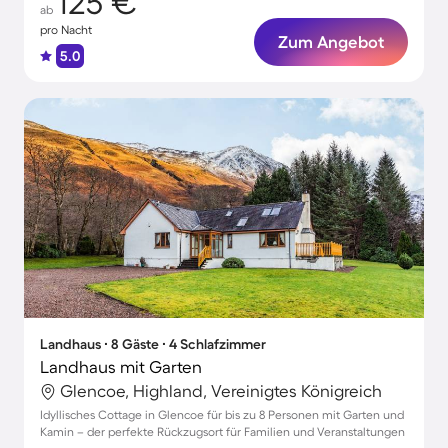
125 €
ab
pro Nacht
Zum Angebot
5.0
Landhaus ∙ 8 Gäste ∙ 4 Schlafzimmer
Landhaus mit Garten
Glencoe, Highland, Vereinigtes Königreich
Idyllisches Cottage in Glencoe für bis zu 8 Personen mit Garten und
Kamin – der perfekte Rückzugsort für Familien und Veranstaltungen