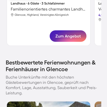
Landhaus ∙ 6 Gäste ∙ 3 Schlafzimmer
Landh
Familienorientiertes charmantes Landhaus mit Grill | Flussblick | Haustiere erlaubt
Glencoe, Highland, Vereinigtes Königreich
4.9
Gle
Zum Angebot
Bestbewertete Ferienwohnungen &
Ferienhäuser in Glencoe
Buche Unterkünfte mit den höchsten
Gästebewertungen in Glencoe, geprüft nach
Komfort, Lage, Ausstattung, Sauberkeit und Preis-
Leistung.