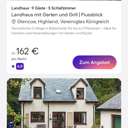
Landhaus ∙ 9 Gäste ∙ 5 Schlafzimmer
Landhaus mit Garten und Grill | Flussblick
Glencoe, Highland, Vereinigtes Königreich
Gemütliches Cottage in Ballachulish für bis zu 9 Personen – Ideal für
Familien und Veranstaltungen mit Garten und Küche
162 €
ab
pro Nacht
Zum Angebot
4.9