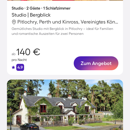
Studio ∙ 2 Gäste ∙ 1 Schlafzimmer
Studio | Bergblick
Pitlochry, Perth und Kinross, Vereinigtes Königreich
Gemütliches Studio mit Bergblick in Pitlochry – ideal für Familien
und romantische Auszeiten für zwei Personen
140 €
ab
pro Nacht
Zum Angebot
4.9