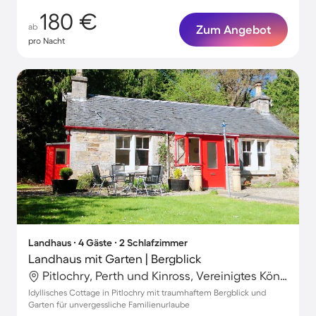
180 €
ab
Zum Angebot
pro Nacht
Landhaus ∙ 4 Gäste ∙ 2 Schlafzimmer
Landhaus mit Garten | Bergblick
Pitlochry, Perth und Kinross, Vereinigtes Königreich
Idyllisches Cottage in Pitlochry mit traumhaftem Bergblick und
Garten für unvergessliche Familienurlaube