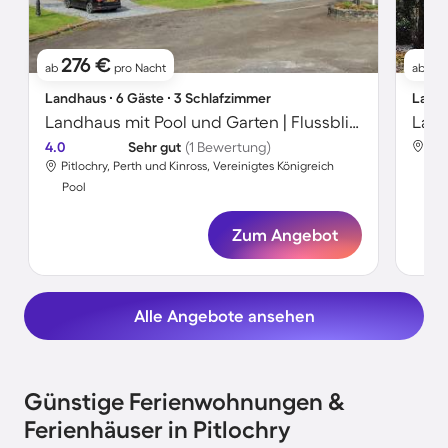
276 €
2
ab
pro Nacht
ab
Landhaus ∙ 6 Gäste ∙ 3 Schlafzimmer
Landh
Landhaus mit Pool und Garten | Flussblick
Land
4.0
Sehr gut
(1 Bewertung)
Pit
Pitlochry, Perth und Kinross, Vereinigtes Königreich
Poo
Pool
Zum Angebot
Alle Angebote ansehen
Günstige Ferienwohnungen &
Ferienhäuser in Pitlochry