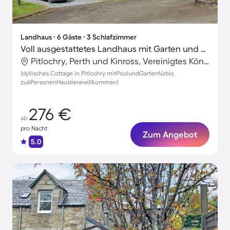
Landhaus ∙ 6 Gäste ∙ 3 Schlafzimmer
Voll ausgestattetes Landhaus mit Garten und Pool | Seeblick | Hunde erlaubt
Pitlochry, Perth und Kinross, Vereinigtes Königreich
Idyllisches Cottage in Pitlochry mitPoolundGartenfürbis
zu6PersonenHaustierewillkommen!
276 €
ab
pro Nacht
Zum Angebot
5.0