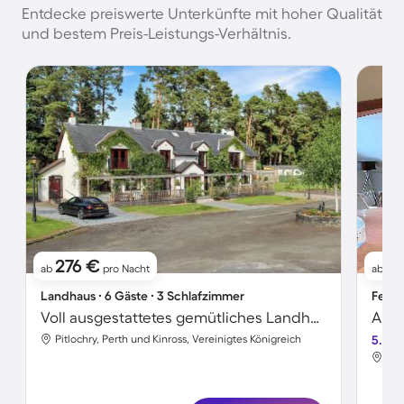
Entdecke preiswerte Unterkünfte mit hoher Qualität
und bestem Preis-Leistungs-Verhältnis.
276 €
15
ab
pro Nacht
ab
Landhaus ∙ 6 Gäste ∙ 3 Schlafzimmer
Ferie
Voll ausgestattetes gemütliches Landhaus mit Pool und Garten | Seeblick | Haustiere erlaubt
Apar
Pitlochry, Perth und Kinross, Vereinigtes Königreich
5.0
Pit