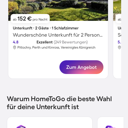
152 €
16
ab
pro Nacht
ab
Unterkunft ∙ 2 Gäste ∙ 1 Schlafzimmer
Unter
Wunderschöne Unterkunft für 2 Personen
4.8
Exzellent
(249 Bewertungen)
5.0
Pitlochry, Perth und Kinross, Vereinigtes Königreich
Pit
Zum Angebot
Warum HomeToGo die beste Wahl
für deine Unterkunft ist