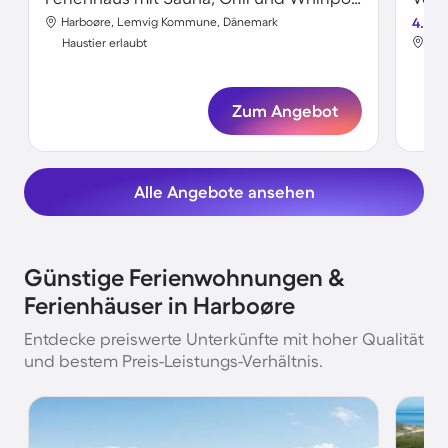
Harboøre, Lemvig Kommune, Dänemark
4.2
Har
Haustier erlaubt
Hau
Zum Angebot
Alle Angebote ansehen
Günstige Ferienwohnungen &
Ferienhäuser in Harboøre
Entdecke preiswerte Unterkünfte mit hoher Qualität
und bestem Preis-Leistungs-Verhältnis.