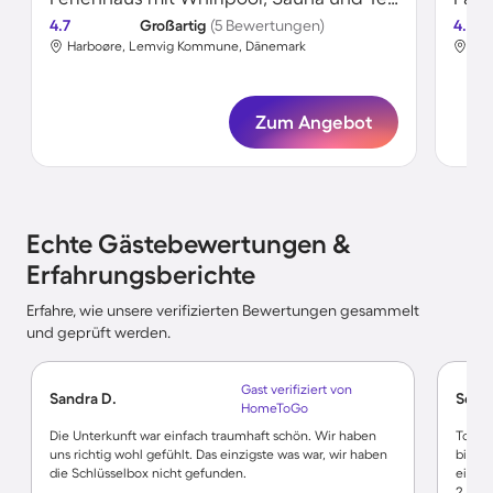
4.7
Großartig
(5 Bewertungen)
4.6
Harboøre, Lemvig Kommune, Dänemark
Har
Zum Angebot
Echte Gästebewertungen &
Erfahrungsberichte
Erfahre, wie unsere verifizierten Bewertungen gesammelt
und geprüft werden.
Gast verifiziert von
Sandra D.
Sebas
HomeToGo
Die Unterkunft war einfach traumhaft schön. Wir haben
Tolles
uns richtig wohl gefühlt. Das einzigste was war, wir haben
bis zu
die Schlüsselbox nicht gefunden.
einen
2 Bett