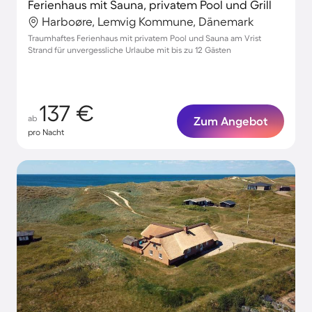
Ferienhaus mit Sauna, privatem Pool und Grill
Harboøre, Lemvig Kommune, Dänemark
Traumhaftes Ferienhaus mit privatem Pool und Sauna am Vrist
Strand für unvergessliche Urlaube mit bis zu 12 Gästen
137 €
ab
Zum Angebot
pro Nacht