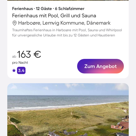
Ferienhaus ∙ 12 Gäste ∙ 6 Schlafzimmer
Ferienhaus mit Pool, Grill und Sauna
Harboøre, Lemvig Kommune, Dänemark
Traumhaftes Ferienhaus in Harboøre mit Pool, Sauna und Whirlpool
für unvergessliche Urlaube mit bis zu 12 Gästen und Haustieren
163 €
ab
pro Nacht
Zum Angebot
3.4