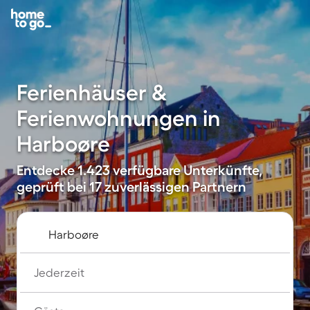
Ferienhäuser &
Ferienwohnungen in
Harboøre
Entdecke 1.423 verfügbare Unterkünfte,
geprüft bei 17 zuverlässigen Partnern
Jederzeit