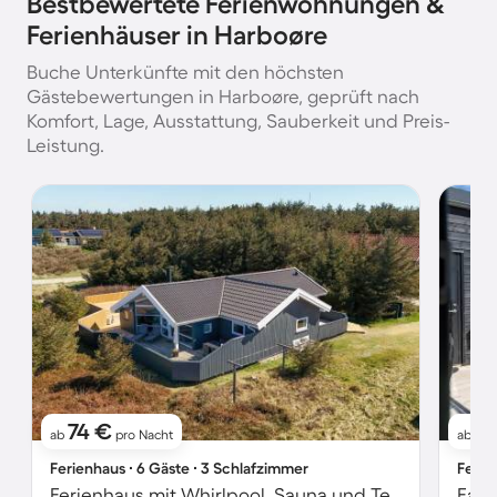
Bestbewertete Ferienwohnungen &
Ferienhäuser in Harboøre
Buche Unterkünfte mit den höchsten
Gästebewertungen in Harboøre, geprüft nach
Komfort, Lage, Ausstattung, Sauberkeit und Preis-
Leistung.
74 €
8
ab
pro Nacht
ab
Ferienhaus ∙ 6 Gäste ∙ 3 Schlafzimmer
Ferie
Ferienhaus mit Whirlpool, Sauna und Terrasse | Strand in der Nähe | Haustiere erlaubt