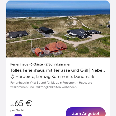
Ferienhaus ∙ 6 Gäste ∙ 2 Schlafzimmer
Tolles Ferienhaus mit Terrasse und Grill | Neben dem Strand | Haustiere erlaubt
Harboøre, Lemvig Kommune, Dänemark
Ferienhaus in Vrist Strand für bis zu 6 Personen – Haustiere
willkommen und Parkmöglichkeiten vorhanden
65 €
ab
pro Nacht
Zum Angebot