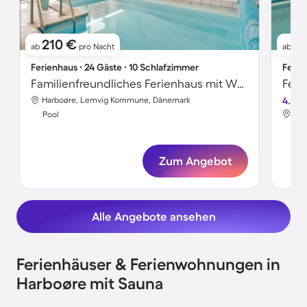
210 €
1
ab
pro Nacht
ab
Ferienhaus ∙ 24 Gäste ∙ 10 Schlafzimmer
Ferie
Familienfreundliches Ferienhaus mit Whirlpool, Sauna und Terrasse | Haustiere erlaubt
Harboøre, Lemvig Kommune, Dänemark
4.0
Har
Pool
Poo
Zum Angebot
Alle Angebote ansehen
Ferienhäuser & Ferienwohnungen in
Harboøre mit Sauna