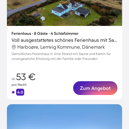
Ferienhaus ∙ 8 Gäste ∙ 4 Schlafzimmer
Voll ausgestattetes schönes Ferienhaus mit Sauna und Terrasse | Nah am Strand | Haustiere sind willkommen
Harboøre, Lemvig Kommune, Dänemark
Gemütliches Ferienhaus in Vrist Strand mit Sauna und Kamin für
unvergessliche Erholung mit der Familie oder Freunden
53 €
ab
pro Nacht
Zum Angebot
4.0