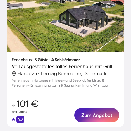
Ferienhaus ∙ 8 Gäste ∙ 4 Schlafzimmer
Voll ausgestattetes tolles Ferienhaus mit Grill, Terrasse und Whirlpool | Seeblick | Strand in der Nähe | Haustierfreundlich
Harboøre, Lemvig Kommune, Dänemark
Ferienhaus in Harboøre mit Meer- und Seeblick für bis zu 8
Personen – Entspannung pur mit Sauna, Kamin und Whirlpool!
101 €
ab
pro Nacht
Zum Angebot
4.7