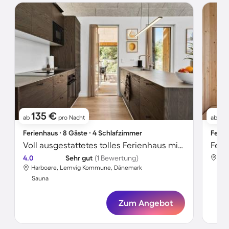
135 €
1
ab
pro Nacht
ab
Ferienhaus ∙ 8 Gäste ∙ 4 Schlafzimmer
Ferie
Voll ausgestattetes tolles Ferienhaus mit Grill, Sauna und Whirlpool | Haustierfreundlich
4.0
Sehr gut
(1 Bewertung)
Har
Harboøre, Lemvig Kommune, Dänemark
Sa
Sauna
Zum Angebot