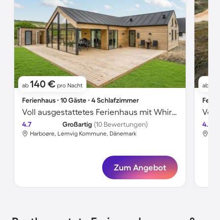
140 €
1
ab
pro Nacht
ab
Ferienhaus ∙ 10 Gäste ∙ 4 Schlafzimmer
Ferie
Voll ausgestattetes Ferienhaus mit Whirlpool, Terrasse und Sauna | Seeblick | Haustiere sind willkommen
4.7
Großartig
(10 Bewertungen)
4.5
Harboøre, Lemvig Kommune, Dänemark
Har
Zum Angebot