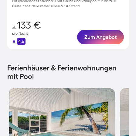
Entspannendes Ferienhaus mit Sauna und Whirlpool für bis zu 6
Gäste nahe dem malerischen Vrist Strand
133 €
ab
pro Nacht
Zum Angebot
4.6
Ferienhäuser & Ferienwohnungen
mit Pool