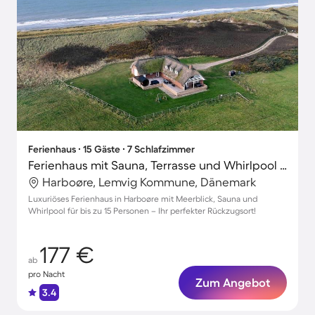
Ferienhaus ∙ 15 Gäste ∙ 7 Schlafzimmer
Ferienhaus mit Sauna, Terrasse und Whirlpool | Meerblick
Harboøre, Lemvig Kommune, Dänemark
Luxuriöses Ferienhaus in Harboøre mit Meerblick, Sauna und
Whirlpool für bis zu 15 Personen – Ihr perfekter Rückzugsort!
177 €
ab
pro Nacht
Zum Angebot
3.4