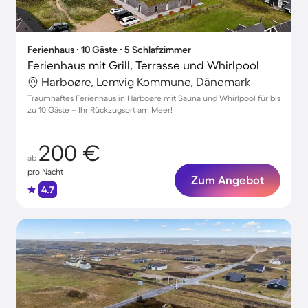
Ferienhaus ∙ 10 Gäste ∙ 5 Schlafzimmer
Ferienhaus mit Grill, Terrasse und Whirlpool
Harboøre, Lemvig Kommune, Dänemark
Traumhaftes Ferienhaus in Harboøre mit Sauna und Whirlpool für bis
zu 10 Gäste – Ihr Rückzugsort am Meer!
200 €
ab
pro Nacht
Zum Angebot
4.7