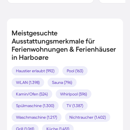
Meistgesuchte
Ausstattungsmerkmale für
Ferienwohnungen & Ferienhäuser
in Harboøre
Haustier erlaubt (992)
Pool (163)
WLAN (1.398)
Sauna (796)
Kamin/Ofen (524)
Whirlpool (596)
Spülmaschine (1.300)
TV (1.387)
Waschmaschine (1.217)
Nichtraucher (1.402)
Grill (1.061)
Küche (1.451)