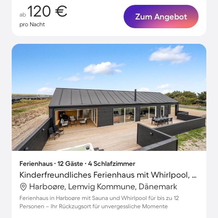
120 €
ab
Zum Angebot
pro Nacht
Ferienhaus ∙ 12 Gäste ∙ 4 Schlafzimmer
Kinderfreundliches Ferienhaus mit Whirlpool, Terrasse und Sauna | Nah am Strand | Hunde erlaubt
Harboøre, Lemvig Kommune, Dänemark
Ferienhaus in Harboøre mit Sauna und Whirlpool für bis zu 12
Personen – Ihr Rückzugsort für unvergessliche Momente