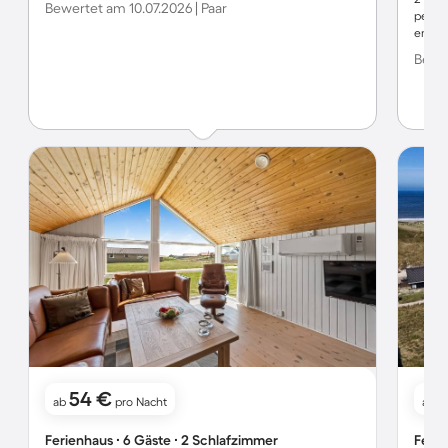
Bewertet am 10.07.2026 | Paar
perfek
empfe
Bewer
54 €
ab
pro Nacht
ab
Ferienhaus ∙ 6 Gäste ∙ 2 Schlafzimmer
Ferie