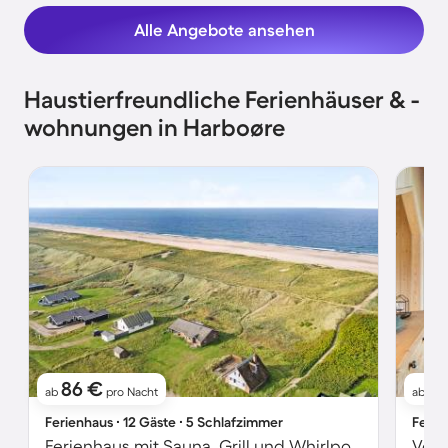
Alle Angebote ansehen
Haustierfreundliche Ferienhäuser & -
wohnungen in Harboøre
86 €
1
ab
pro Nacht
ab
Ferienhaus ∙ 12 Gäste ∙ 5 Schlafzimmer
Ferie
Ferienhaus mit Sauna, Grill und Whirlpool