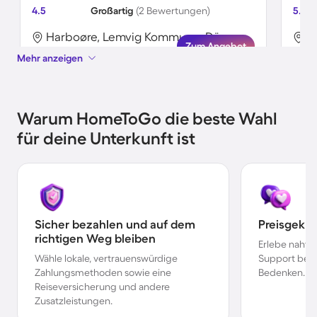
4.5
Großartig
(2 Bewertungen)
5.0
Harboøre, Lemvig Kommune, Dänemark
Zum Angebot
Mehr anzeigen
Warum HomeToGo die beste Wahl
für deine Unterkunft ist
Sicher bezahlen und auf dem
Preisgekr
richtigen Weg bleiben
Erlebe nahtl
Wähle lokale, vertrauenswürdige
Support bei 
Zahlungsmethoden sowie eine
Bedenken.
Reiseversicherung und andere
Zusatzleistungen.