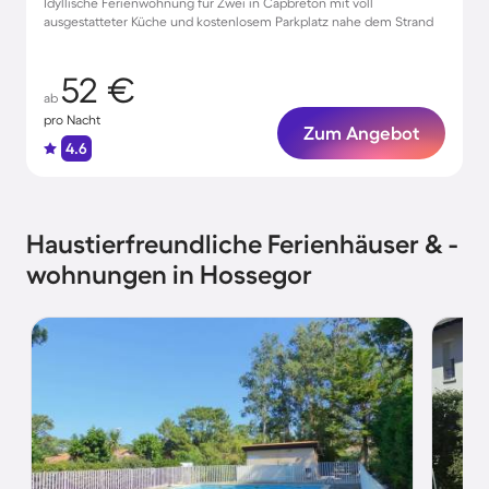
Idyllische Ferienwohnung für Zwei in Capbreton mit voll
ausgestatteter Küche und kostenlosem Parkplatz nahe dem Strand
52 €
ab
pro Nacht
Zum Angebot
4.6
Haustierfreundliche Ferienhäuser & -
wohnungen in Hossegor