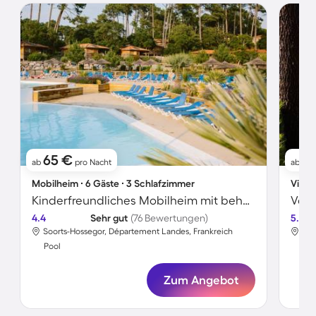
65 €
6
ab
pro Nacht
ab
Mobilheim ∙ 6 Gäste ∙ 3 Schlafzimmer
Villa 
Kinderfreundliches Mobilheim mit beheiztem Pool und Terrasse
4.4
Sehr gut
(76 Bewertungen)
5.0
Soorts-Hossegor, Département Landes, Frankreich
Soo
Pool
Poo
Zum Angebot