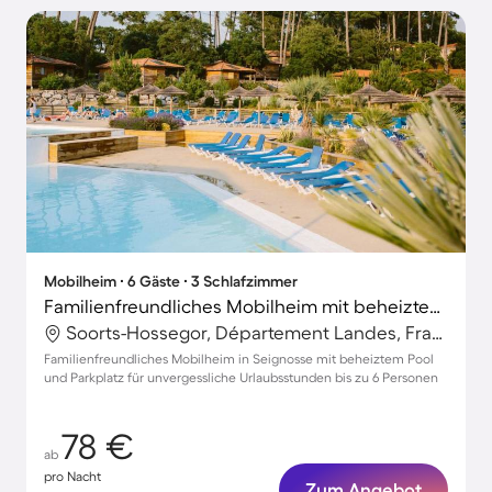
Mobilheim ∙ 6 Gäste ∙ 3 Schlafzimmer
Familienfreundliches Mobilheim mit beheiztem Pool und Terrasse
Soorts-Hossegor, Département Landes, Frankreich
Familienfreundliches Mobilheim in Seignosse mit beheiztem Pool
und Parkplatz für unvergessliche Urlaubsstunden bis zu 6 Personen
78 €
ab
pro Nacht
Zum Angebot