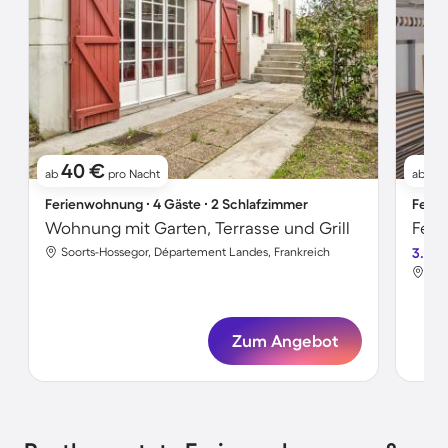
40 €
2
ab
pro Nacht
ab
Ferienwohnung ∙ 4 Gäste ∙ 2 Schlafzimmer
Ferie
Wohnung mit Garten, Terrasse und Grill
Soorts-Hossegor, Département Landes, Frankreich
3.8
Soo
Zum Angebot