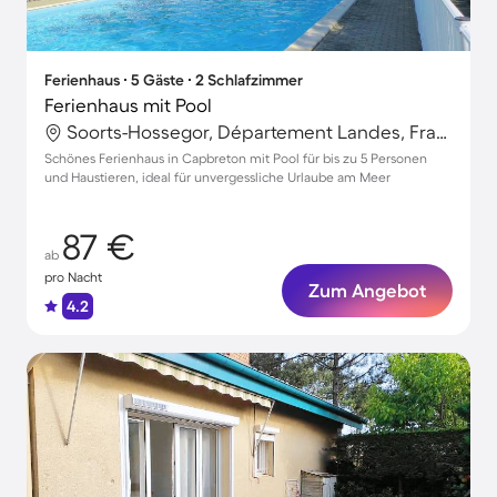
Ferienhaus ∙ 5 Gäste ∙ 2 Schlafzimmer
Ferienhaus mit Pool
Soorts-Hossegor, Département Landes, Frankreich
Schönes Ferienhaus in Capbreton mit Pool für bis zu 5 Personen
und Haustieren, ideal für unvergessliche Urlaube am Meer
87 €
ab
pro Nacht
Zum Angebot
4.2