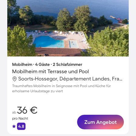
Mobilheim ∙ 4 Gäste ∙ 2 Schlafzimmer
Mobilheim mit Terrasse und Pool
Soorts-Hossegor, Département Landes, Frankreich
Traumhaftes Mobilheim in Seignosse mit Pool und Küche für
erholsame Urlaubstage zu viert
36 €
ab
pro Nacht
Zum Angebot
4.8