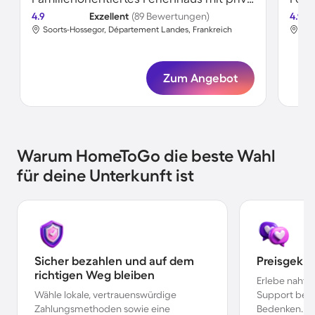
4.9
Exzellent
(89 Bewertungen)
4.9
Soorts-Hossegor, Département Landes, Frankreich
Soo
Zum Angebot
Warum HomeToGo die beste Wahl
für deine Unterkunft ist
Sicher bezahlen und auf dem
Preisgekr
richtigen Weg bleiben
Erlebe nahtl
Wähle lokale, vertrauenswürdige
Support bei 
Zahlungsmethoden sowie eine
Bedenken.