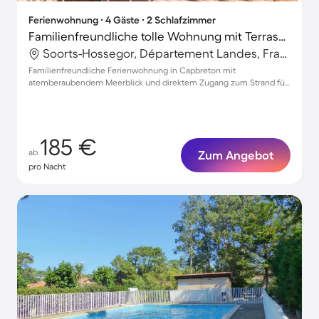
Ferienwohnung ∙ 4 Gäste ∙ 2 Schlafzimmer
Familienfreundliche tolle Wohnung mit Terrasse | Meerblick | Strand in der Nähe
Soorts-Hossegor, Département Landes, Frankreich
Familienfreundliche Ferienwohnung in Capbreton mit
atemberaubendem Meerblick und direktem Zugang zum Strand für
bis zu 4 Gäste
185 €
ab
Zum Angebot
pro Nacht