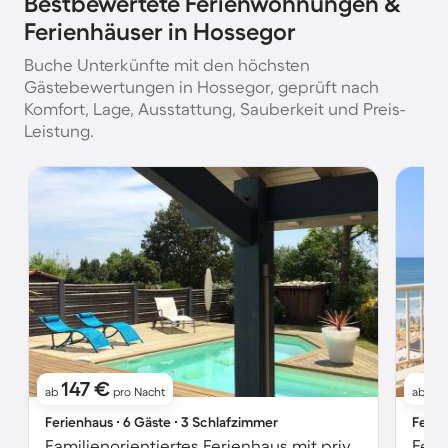
Bestbewertete Ferienwohnungen &
Ferienhäuser in Hossegor
Buche Unterkünfte mit den höchsten
Gästebewertungen in Hossegor, geprüft nach
Komfort, Lage, Ausstattung, Sauberkeit und Preis-
Leistung.
147 €
2
ab
pro Nacht
ab
Ferienhaus ∙ 6 Gäste ∙ 3 Schlafzimmer
Ferie
Familienorientiertes Ferienhaus mit privatem Pool, Garten und Terrasse | Naturblick | Hunde erlaubt