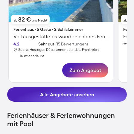
82 €
8
ab
pro Nacht
ab
Ferienhaus ∙ 5 Gäste ∙ 2 Schlafzimmer
Ferie
Voll ausgestattetes wunderschönes Ferienhaus mit Garten, Terrasse und privatem Pool | Hunde erlaubt
Feri
4.2
Sehr gut
(15 Bewertungen)
Soo
Soorts-Hossegor, Département Landes, Frankreich
Hau
Haustier erlaubt
Zum Angebot
Alle Angebote ansehen
Ferienhäuser & Ferienwohnungen
mit Pool