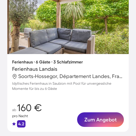
Ferienhaus ∙ 6 Gäste ∙ 3 Schlafzimmer
Ferienhaus Landais
Soorts-Hossegor, Département Landes, Frankreich
Idyllisches Ferienhaus in Saubion mit Pool für unvergessliche
Momente für bis zu 6 Gäste
160 €
ab
pro Nacht
Zum Angebot
4.2