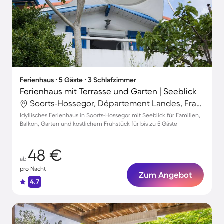
Ferienhaus ∙ 5 Gäste ∙ 3 Schlafzimmer
Ferienhaus mit Terrasse und Garten | Seeblick
Soorts-Hossegor, Département Landes, Frankreich
Idyllisches Ferienhaus in Soorts-Hossegor mit Seeblick für Familien,
Balkon, Garten und köstlichem Frühstück für bis zu 5 Gäste
48 €
ab
pro Nacht
Zum Angebot
4.7