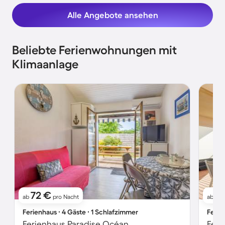
Alle Angebote ansehen
Beliebte Ferienwohnungen mit
Klimaanlage
72 €
19
ab
pro Nacht
ab
Ferienhaus ∙ 4 Gäste ∙ 1 Schlafzimmer
Ferie
Ferienhaus Paradise Océan
Feri