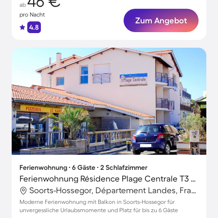
46 €
ab
pro Nacht
Zum Angebot
4.8
Ferienwohnung ∙ 6 Gäste ∙ 2 Schlafzimmer
Ferienwohnung Résidence Plage Centrale T3 Prestige
Soorts-Hossegor, Département Landes, Frankreich
Moderne Ferienwohnung mit Balkon in Soorts-Hossegor für
unvergessliche Urlaubsmomente und Platz für bis zu 6 Gäste