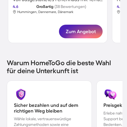
4.6
Großartig
(38 Bewertungen)
4.7
Hummingen, Dannemare, Dänemark
Hum
Zum Angebot
Warum HomeToGo die beste Wahl
für deine Unterkunft ist
Sicher bezahlen und auf dem
Preisgekr
richtigen Weg bleiben
Erlebe nahtl
Wähle lokale, vertrauenswürdige
Support bei 
Zahlungsmethoden sowie eine
Bedenken.