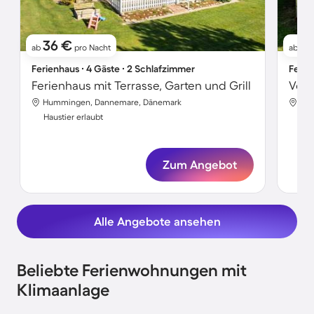
36 €
4
ab
pro Nacht
ab
Ferienhaus ∙ 4 Gäste ∙ 2 Schlafzimmer
Ferie
Ferienhaus mit Terrasse, Garten und Grill
Hummingen, Dannemare, Dänemark
Hum
Haustier erlaubt
Hau
Zum Angebot
Alle Angebote ansehen
Beliebte Ferienwohnungen mit
Klimaanlage