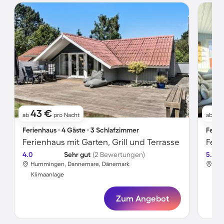
43 €
7
ab
pro Nacht
ab
Ferienhaus ∙ 4 Gäste ∙ 3 Schlafzimmer
Ferie
Ferienhaus mit Garten, Grill und Terrasse
Feri
4.0
Sehr gut
(2 Bewertungen)
5.0
Hummingen, Dannemare, Dänemark
Hum
Klimaanlage
Kli
Zum Angebot