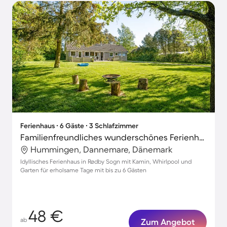
Ferienhaus ∙ 6 Gäste ∙ 3 Schlafzimmer
Familienfreundliches wunderschönes Ferienhaus mit Terrasse, Garten und Whirlpool
Hummingen, Dannemare, Dänemark
Idyllisches Ferienhaus in Rødby Sogn mit Kamin, Whirlpool und
Garten für erholsame Tage mit bis zu 6 Gästen
48 €
ab
Zum Angebot