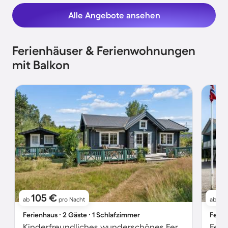
Alle Angebote ansehen
Ferienhäuser & Ferienwohnungen
mit Balkon
105 €
9
ab
pro Nacht
ab
Ferienhaus ∙ 2 Gäste ∙ 1 Schlafzimmer
Ferie
Kinderfreundliches wunderschönes Ferienhaus mit Garten, Grill und Terrasse