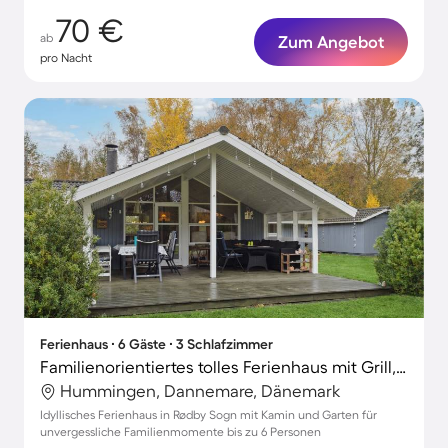
70 €
ab
Zum Angebot
pro Nacht
Ferienhaus ∙ 6 Gäste ∙ 3 Schlafzimmer
Familienorientiertes tolles Ferienhaus mit Grill, Terrasse und Garten
Hummingen, Dannemare, Dänemark
Idyllisches Ferienhaus in Rødby Sogn mit Kamin und Garten für
unvergessliche Familienmomente bis zu 6 Personen