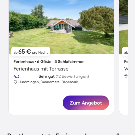
65 €
5
ab
pro Nacht
ab
Ferienhaus ∙ 6 Gäste ∙ 3 Schlafzimmer
Ferie
Ferienhaus mit Terrasse
4.3
Sehr gut
(12 Bewertungen)
Hum
Hummingen, Dannemare, Dänemark
Zum Angebot