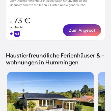
Gemütliches Ferienhaus in Rødby Sogn für unvergessliche
Urlaubsmomente mit bis zu 4 Gästen und eigener Küche
73 €
ab
pro Nacht
Zum Angebot
4.1
Haustierfreundliche Ferienhäuser & -
wohnungen in Hummingen