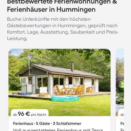
Bestbewertete Ferienwohnungen &
Ferienhäuser in Hummingen
Buche Unterkünfte mit den höchsten
Gästebewertungen in Hummingen, geprüft nach
Komfort, Lage, Ausstattung, Sauberkeit und Preis-
Leistung.
96 €
1
ab
pro Nacht
ab
Ferienhaus ∙ 5 Gäste ∙ 3 Schlafzimmer
Ferie
Voll ausgestattetes Ferienhaus mit Terrasse, Garten und Grill
Feri