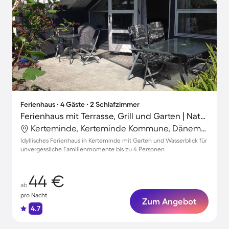
Ferienhaus ∙ 4 Gäste ∙ 2 Schlafzimmer
Ferienhaus mit Terrasse, Grill und Garten | Naturblick
Kerteminde, Kerteminde Kommune, Dänemark
Idyllisches Ferienhaus in Kerteminde mit Garten und Wasserblick für
unvergessliche Familienmomente bis zu 4 Personen
44 €
ab
pro Nacht
Zum Angebot
4.7