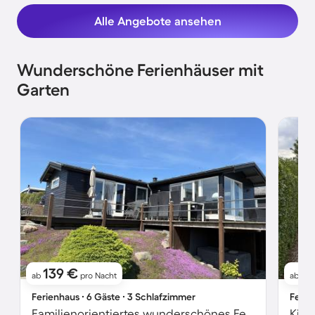
Alle Angebote ansehen
Wunderschöne Ferienhäuser mit
Garten
139 €
1
ab
pro Nacht
ab
Ferienhaus ∙ 6 Gäste ∙ 3 Schlafzimmer
Ferie
Familienorientiertes wunderschönes Ferienhaus mit Grill, Terrasse und Garten | Golfplatzblick | Neben dem Strand