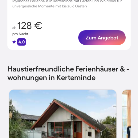
Idyllisches Ferienhaus in Kerteminde mit Garten und Whirlpool für
unvergessliche Momente mit bis zu 6 Gästen
128 €
ab
pro Nacht
Zum Angebot
4.0
Haustierfreundliche Ferienhäuser & -
wohnungen in Kerteminde