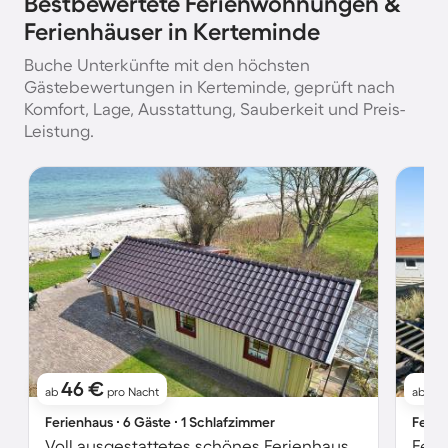
Bestbewertete Ferienwohnungen &
Ferienhäuser in Kerteminde
Buche Unterkünfte mit den höchsten
Gästebewertungen in Kerteminde, geprüft nach
Komfort, Lage, Ausstattung, Sauberkeit und Preis-
Leistung.
46 €
9
ab
pro Nacht
ab
Ferienhaus ∙ 6 Gäste ∙ 1 Schlafzimmer
Ferie
Voll ausgestattetes schönes Ferienhaus mit Terrasse | Wasserblick