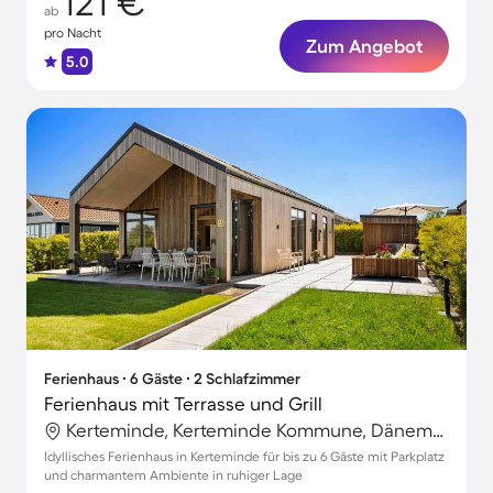
121 €
ab
pro Nacht
Zum Angebot
5.0
Ferienhaus ∙ 6 Gäste ∙ 2 Schlafzimmer
Ferienhaus mit Terrasse und Grill
Kerteminde, Kerteminde Kommune, Dänemark
Idyllisches Ferienhaus in Kerteminde für bis zu 6 Gäste mit Parkplatz
und charmantem Ambiente in ruhiger Lage