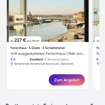
227 €
1
ab
pro Nacht
ab
Ferienhaus ∙ 4 Gäste ∙ 2 Schlafzimmer
Ferie
Voll ausgestattetes Ferienhaus | Nah am Strand | Ideal für Homeoffice
Feri
5.0
Exzellent
(3 Bewertungen)
5.0
Kerteminde, Kerteminde Kommune, Dänemark
Ker
Zum Angebot