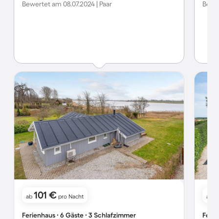
Bewertet am 08.07.2024 | Paar
Bewer
101 €
ab
pro Nacht
ab
Ferienhaus ∙ 6 Gäste ∙ 3 Schlafzimmer
Ferie