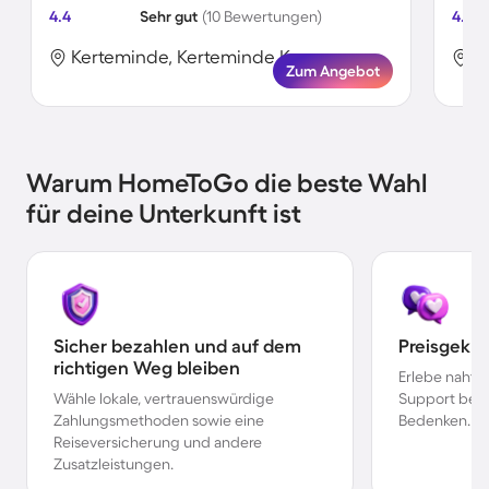
4.4
Sehr gut
(10 Bewertungen)
4.0
Kerteminde, Kerteminde Kommune, Dänemark
Zum Angebot
Warum HomeToGo die beste Wahl
für deine Unterkunft ist
Sicher bezahlen und auf dem
Preisgekr
richtigen Weg bleiben
Erlebe nahtl
Wähle lokale, vertrauenswürdige
Support bei 
Zahlungsmethoden sowie eine
Bedenken.
Reiseversicherung und andere
Zusatzleistungen.