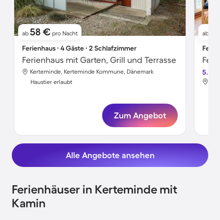
58 €
1
ab
pro Nacht
ab
Ferienhaus ∙ 4 Gäste ∙ 2 Schlafzimmer
Ferie
Ferienhaus mit Garten, Grill und Terrasse
Feri
Kerteminde, Kerteminde Kommune, Dänemark
5.0
Ker
Haustier erlaubt
Hau
Zum Angebot
Alle Angebote ansehen
Ferienhäuser in Kerteminde mit
Kamin