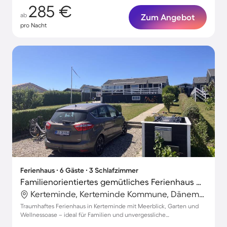
285 €
ab
Zum Angebot
pro Nacht
Ferienhaus ∙ 6 Gäste ∙ 3 Schlafzimmer
Familienorientiertes gemütliches Ferienhaus mit Garten und Grill | Wasserblick | Neben dem Strand
Kerteminde, Kerteminde Kommune, Dänemark
Traumhaftes Ferienhaus in Kerteminde mit Meerblick, Garten und
Wellnessoase – ideal für Familien und unvergessliche
Veranstaltungen!