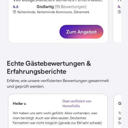
4.6
Großartig
(95 Bewertungen)
4.5
Kerteminde, Kerteminde Kommune, Dänemark
Ker
Zum Angebot
Echte Gästebewertungen &
Erfahrungsberichte
Erfahre, wie unsere verifizierten Bewertungen gesammelt
und geprüft werden.
Gast verifiziert von
Heike v.
Gunn
HomeToGo
Wir haben uns sehr wohl gefühlt. Alles vorhanden, was
Tolles
man benötigt. Auch war alles sauber. Deutsches
gut ge
Fernsehen war nicht möglich (gerade zur EM sehr schade)
Schön