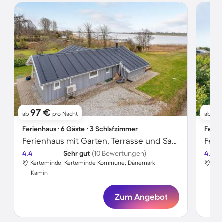
97 €
2
ab
pro Nacht
ab
Ferienhaus ∙ 6 Gäste ∙ 3 Schlafzimmer
Ferie
Ferienhaus mit Garten, Terrasse und Sauna | Seeblick
Feri
4.4
Sehr gut
(10 Bewertungen)
4.7
Kerteminde, Kerteminde Kommune, Dänemark
Ker
Kamin
Ka
Zum Angebot