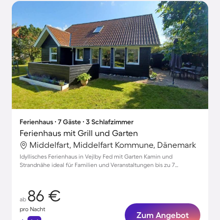
Ferienhaus ∙ 7 Gäste ∙ 3 Schlafzimmer
Ferienhaus mit Grill und Garten
Middelfart, Middelfart Kommune, Dänemark
Idyllisches Ferienhaus in Vejlby Fed mit Garten Kamin und
Strandnähe ideal für Familien und Veranstaltungen bis zu 7
Personen
86 €
ab
pro Nacht
Zum Angebot