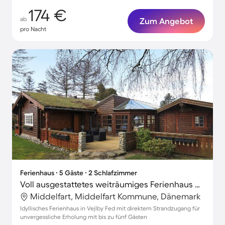
174 €
ab
Zum Angebot
pro Nacht
Ferienhaus ∙ 5 Gäste ∙ 2 Schlafzimmer
Voll ausgestattetes weiträumiges Ferienhaus mit Terrasse
Middelfart, Middelfart Kommune, Dänemark
Idyllisches Ferienhaus in Vejlby Fed mit direktem Strandzugang für
unvergessliche Erholung mit bis zu fünf Gästen