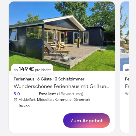
149 €
1
ab
pro Nacht
ab
Ferienhaus ∙ 6 Gäste ∙ 3 Schlafzimmer
Ferie
Wunderschönes Ferienhaus mit Grill und Garten | Ideal für Homeoffice
Feri
5.0
Exzellent
(1 Bewertung)
Mid
Middelfart, Middelfart Kommune, Dänemark
Bal
Balkon
Zum Angebot