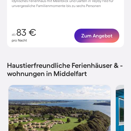
Idyllisches Ferienhaus mit Meerblick und Garten in Vejlby Fed für
unvergessliche Familienmomente bis zu sechs Personen
83 €
ab
Zum Angebot
pro Nacht
Haustierfreundliche Ferienhäuser & -
wohnungen in Middelfart