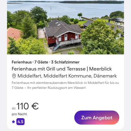
Ferienhaus ∙ 7 Gäste ∙ 3 Schlafzimmer
Ferienhaus mit Grill und Terrasse | Meerblick
Middelfart, Middelfart Kommune, Dänemark
Ferienhaus mit atemberaubendem Meerblick in Middelfart für bis zu
7 Gäste – Ihr perfekter Rückzugsort am Wasser!
110 €
ab
pro Nacht
Zum Angebot
4.5