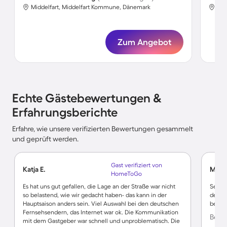
Middelfart, Middelfart Kommune, Dänemark
Mid
Zum Angebot
Echte Gästebewertungen &
Erfahrungsberichte
Erfahre, wie unsere verifizierten Bewertungen gesammelt
und geprüft werden.
Gast verifiziert von
Katja E.
Matth
HomeToGo
Es hat uns gut gefallen, die Lage an der Straße war nicht
Sehr s
so belastend, wie wir gedacht haben- das kann in der
defekt
Hauptsaison anders sein. Viel Auswahl bei den deutschen
behob
Fernsehsendern, das Internet war ok. Die Kommunikation
Bewer
mit dem Gastgeber war schnell und unproblematisch. Die