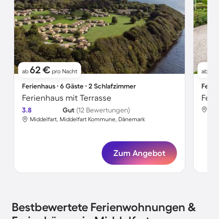
62 €
6
ab
pro Nacht
ab
Ferienhaus ∙ 6 Gäste ∙ 2 Schlafzimmer
Ferie
Ferienhaus mit Terrasse
3.8
Gut
(12 Bewertungen)
Mid
Middelfart, Middelfart Kommune, Dänemark
Zum Angebot
Bestbewertete Ferienwohnungen &