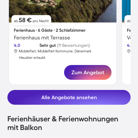
58 €
6
ab
pro Nacht
ab
Ferienhaus ∙ 6 Gäste ∙ 2 Schlafzimmer
Ferie
Ferienhaus mit Terrasse
4.0
Sehr gut
(11 Bewertungen)
4.0
Middelfart, Middelfart Kommune, Dänemark
Mid
Haustier erlaubt
Hau
Zum Angebot
Alle Angebote ansehen
Ferienhäuser & Ferienwohnungen
mit Balkon