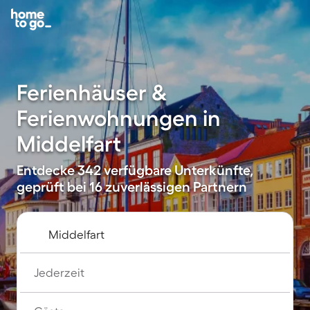
Ferienhäuser &
Ferienwohnungen in
Middelfart
Entdecke 342 verfügbare Unterkünfte,
geprüft bei 16 zuverlässigen Partnern
Jederzeit