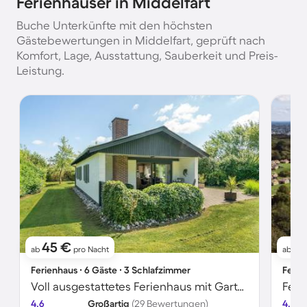
Ferienhäuser in Middelfart
Buche Unterkünfte mit den höchsten
Gästebewertungen in Middelfart, geprüft nach
Komfort, Lage, Ausstattung, Sauberkeit und Preis-
Leistung.
45 €
6
ab
pro Nacht
ab
Ferienhaus ∙ 6 Gäste ∙ 3 Schlafzimmer
Ferie
Voll ausgestattetes Ferienhaus mit Garten und Terrasse | Haustierfreundlich
4.6
Großartig
(29 Bewertungen)
4.5