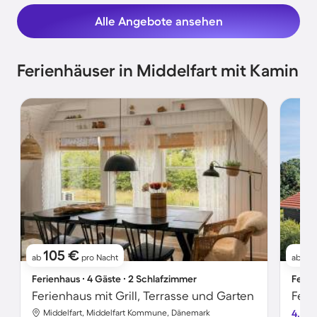
Alle Angebote ansehen
Ferienhäuser in Middelfart mit Kamin
105 €
8
ab
pro Nacht
ab
Ferienhaus ∙ 4 Gäste ∙ 2 Schlafzimmer
Ferie
Ferienhaus mit Grill, Terrasse und Garten
Feri
Middelfart, Middelfart Kommune, Dänemark
4.0