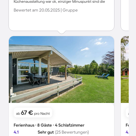
Küchenausstattung war ok, einziger Minuspunkt sind die
Pfannen. Der Weg zum Strand ca 400m, sehr schöner
Bewertet am 20.05.2025 | Gruppe
Strand. Vejlby Fed ist ein guter Ausgangspunkt für
Tagesausflüge in die nähere Umgebung.
67 €
ab
pro Nacht
ab
Ferienhaus ∙ 8 Gäste ∙ 4 Schlafzimmer
Ferie
4.1
Sehr gut
(25 Bewertungen)
4.4